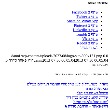
שתפו את הפוסט
שתף ב Facebook
שתף ב Twitter
Share on WhatsApp
שתף ב Pinterest
שתף ב LinkedIn
שתף ב Tumblr
שתף ב Vk
שתף ב Reddit
לשתף במייל
danni
/wp-content/uploads/2023/08/logo-site-300x131.png
0
0
2013-07-30 06:05:04
2013-07-30 06:05:04
danni
דויץ-פאהר סדרה 6:
מעגלים מטה
אולי יעניין אותך לקרוא גם את הפוסטים הבאים:
מיוחד: כשהגודל קובע; טרקטורי העיבוד הגדולים בעולם
הואלטרה הורוד
חשמל בשטח מקוהלר
שדרוג הקומפקטיים בג'ון דיר
'יום פתוח' ב'אגרו תמיר'
דויץ-פאהר – הרחבת סדרה 6