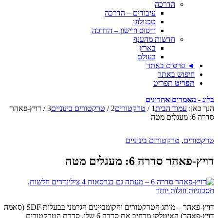
הדרכה
עיבודים – הדרכה
טכנולוגי
ריסוס ודישון – הדרכה
חדשות מהענף
בארץ
בעולם
◄ פרסום באתר
חיפוש באתר
תפריט
תפריט
בלוג - מאמרים אחרונים
הנך כאן:
עמוד הבית
1
/
טרקטורים
2
/
טרקטורים בינוניים
3
/
דויץ-פאהר
סדרה 6: מעגלים מטה
טרקטורים
,
טרקטורים בינוניים
דויץ-פאהר סדרה 6: מעגלים מטה
דויץ-פאהר – מותג הטרקטורים והקומביינים הגרמני בבעלות SDF (סאמה
דויץ-פאהר) האיטלקי מרחיב את סדרה 6 שלו, סדרת הטרקטורים