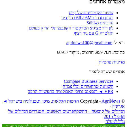
מאמרים אחרונים
שיפור הקומביינים של קייס
רענון סדרות 6M ו-6R בג'ון דיר
עדכונים מ-Stihl
ג'ון דיר מציגה: הטרקטור הקונבנציונלי החזק בעולם
ואלטרה G עם גיר רציף
דוא"ל:
agrinews100@gmail.com
כתובת: ת.ד. 959, חרוצים, מיקוד 60917
מדיניות פרטיות
אתרים ששווה להכיר
Compare Business Services
השוואת טרקטורים וכלי צמ"ה
VPR ◄ רנסאנס נתיבי האבולוציה בתעשיית הרכב
© ‫Copyright -
AgriNews חדשות חקלאות, מיכון וטכנולוגיה בישראל ◄
אגריניוז
-
הגדולים של קובוטה – ההשקה
פרטים ראשונים: הטנדרים הגדולים של
GM ל-2015
גלול למעלה
אנו משתמשים בקובצי Cookie כדי להבטיח שאנו נותנים לך את החוויה