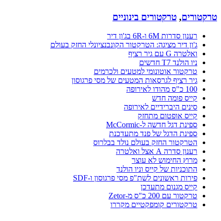
טרקטורים
,
טרקטורים בינוניים
רענון סדרות 6M ו-6R בג'ון דיר
ג'ון דיר מציגה: הטרקטור הקונבנציונלי החזק בעולם
ואלטרה G עם גיר רציף
ניו הולנד T7 חדשים
טרקטור אוטונומי למטעים ולכרמים
גיר רציף לגרסאות המטעים של מסי פרגוסון
100 כ"ס מהודו לאירופה
קייס פומה חדש
סינים היברידיים לאירופה
קייס אופטום מתחזק
ספינת דגל חדשה ל-McCormic
ספינת הדגל של פנד מתעדכנת
הטרקטור החזק בעולם נולד בבלרוס
רענון סדרה A אצל ואלטרה
מרוץ החימוש לא עוצר
התוכניות של קייס וניו הולנד
פירות ראשונים לשת"פ מסי פרגוסון ו-SDF
קייס מגנום מתעדכן
טרקטור עם 200 כ"ס מ-Zetor
טרקטורים קומפקטיים מקררו