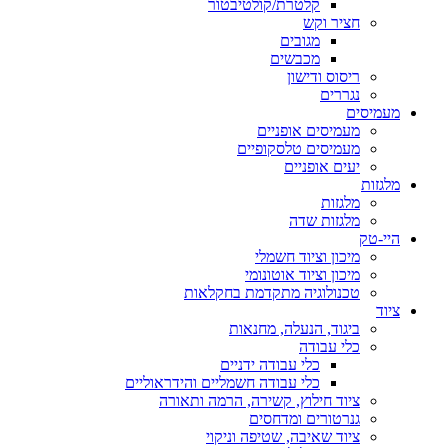
קלטרת/קולטיבטור
חציר וקש
מגובים
מכבשים
ריסוס ודישון
נגררים
מעמיסים
מעמיסים אופניים
מעמיסים טלסקופיים
יעים אופניים
מלגזות
מלגזות
מלגזות שדה
היי-טק
מיכון וציוד חשמלי
מיכון וציוד אוטונומי
טכנולוגיה מתקדמת בחקלאות
ציוד
ביגוד, הנעלה, מחנאות
כלי עבודה
כלי עבודה ידניים
כלי עבודה חשמליים והידראוליים
ציוד חילוץ, קשירה, הרמה ותאורה
גנרטורים ומדחסים
ציוד שאיבה, שטיפה וניקוי