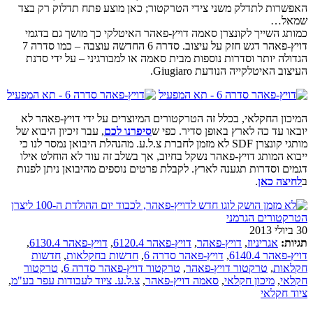
האפשרות לתדלק משני צידי הטרקטור; כאן מוצע פתח תדלוק רק בצד
שמאל…
כמותג השייך לקונצרן סאמה דויץ-פאהר האיטלקי כך מושך גם בדגמי
דויץ-פאהר דגש חזק על עיצוב. סדרה 6 החדשה עוצבה – כמו סדרה 7
הגדולה יותר וסדרות נוספות מבית סאמה או למבורגיני – על ידי סדנת
העיצוב האיטלקייה הנודעת Giugiaro.
המיכון החקלאי, בכלל זה הטרקטורים המיוצרים על ידי דויץ-פאהר לא
יובאו עד כה לארץ באופן סדיר. כפי ש
סיפרנו לכם
, עבר זיכיון היבוא של
מותגי קונצרן SDF לא מזמן לחברת צ.ל.ע. מהנהלת היבואן נמסר לנו כי
ייבוא המותג דויץ-פאהר נשקל בחיוב, אך בשלב זה עוד לא הוחלט אילו
דגמים וסדרות תגענה לארץ. לקבלת פרטים נוספים מהיבואן ניתן לפנות
ב
לחיצה כאן
.
30 ביולי 2013
תגיות:
אגריניוז
,
דויץ-פאהר
,
דויץ-פאהר 6120.4
,
דויץ-פאהר 6130.4
,
דויץ-פאהר 6140.4
,
דויץ-פאהר סדרה 6
,
חדשות בחקלאות
,
חדשות
חקלאות
,
טרקטור דויץ-פאהר
,
טרקטור דויץ-פאהר סדרה 6
,
טרקטור
חקלאי
,
מיכון חקלאי
,
סאמה דויץ-פאהר
,
צ.ל.ע. ציוד לעבודות עפר בע"מ
,
ציוד חקלאי