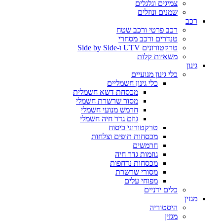
צמיגים וגלגלים
שמנים ונוזלים
רכב
רכב פרטי ורכב שטח
טנדרים ורכב מסחרי
טרקטורונים UTV ו-Side by Side
משאיות קלות
גינון
כלי גינון מנועיים
כלי גינון חשמליים
מכסחת דשא חשמלית
מסור שרשרת חשמלי
חרמש מנועי חשמלי
גוזם גדר חיה חשמלי
טרקטורוני כיסוח
מכסחות תופים וצלחות
חרמשים
גוזמות גדר חיה
מכסחות נדחפות
מסורי שרשרת
מפוחי עלים
כלים ידניים
מגזין
היסטוריה
מגזין