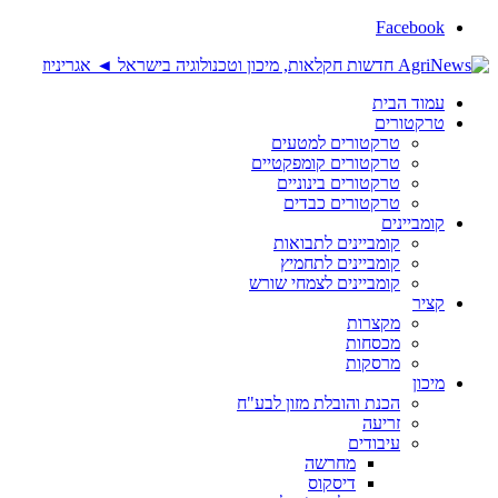
Facebook
עמוד הבית
טרקטורים
טרקטורים למטעים
טרקטורים קומפקטיים
טרקטורים בינוניים
טרקטורים כבדים
קומביינים
קומביינים לתבואות
קומביינים לתחמיץ
קומביינים לצמחי שורש
קציר
מקצרות
מכסחות
מרסקות
מיכון
הכנת והובלת מזון לבע"ח
זריעה
עיבודים
מחרשה
דיסקוס