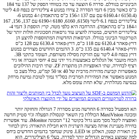
הבינוניים בגודלם. סדרה 6 הוצעה עד כה בטווחי הספק של 137 עד 184
כ"ס כאשר מבין 6 דגמי הסדרה 2 צוידו במנוע 4 צילינדרים בנפח 4.0 ליטר
(6150.4 ו-6160.4 עם עם 137 ו-156 כ"ס בהתאמה) ו-4 במנוע 6-
צילינדרים בנפח 6.1 ליטר (6150, 6160, 6180 ו-6190 עם 137, 156, 167
ו-184 כ"ס בהתאמה). ההרחבה היא כלפי מטה, קרי: הוספת 3 דגמי 4-
צילינדרים חדשים, במטרה להציע עוד גרסאות חסכוניות וזולות יותר של
הטרקטור הבינוני בגודלו. הגרסאות החדשות המתווספות להיצע הן
דויץ-פאהר 6120.4 עם 118 כ"ס, דויץ-פאהר 6130.4 עם 128 כ"ס
ודויץ-פאהר 6140.4 עם 135 כ"ס. 3 הדגמים החדשים מצוידים במנוע
דויץ בנפח 4.0 ליטר עם הזרקת מסילה משותפת, העומד בתקני 3B.
הכוח מועבר אל הגלגלים באמצעות גיר ידני עם 4 יחסי העברה או גיר
רציף לבחירה, שתי האופציות הן מתוצרת ZF. שתי תיבות ההילוכים
מאפשרות קביעת מהירות מרבית של 40 או 50 קמ"ש, כולל מצב בו
המנוע מאפשר את המהירות המרבית בסל"ד נמוך לטובת גמיעת מרחק
בנסיעה מנהלתית, שלא תחת עומס מלא.
תא המפעיל בסדרה 6 החדשה מגיע מסדרה 7 הגדולה והחזקה יותר
ומכונה MaxiVision הכוללת בין השאר קונסולת הפעלה וג'וי סטיק חדשה
ואופציה לקבל מסך מגע גדול בקוטר 12" המכונה iMonitor. עוד אפשרות
בחירה מעניינת אותה מציעה היצרנית היא חבילת התאורה: ניתן לבחור
בין תאורת קסנון, האלוגן או LED. פינוק שנחסך בדגמים החדשים ביחס
למה שמוצע באחים הגדולים יותר לסדרה, בעלי 6 הצילינדרים, הוא