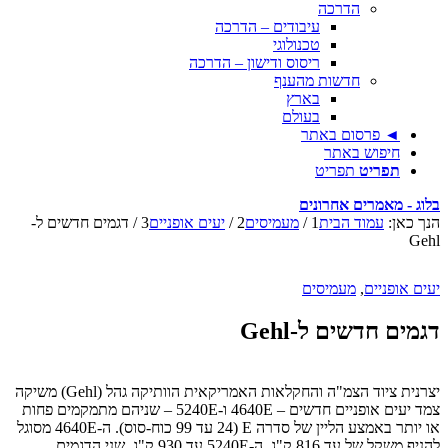
הדרכה
עיבודים – הדרכה
טכנולוגי
ריסוס ודישון – הדרכה
חדשות מהענף
בארץ
בעולם
◄ פרסום באתר
חיפוש באתר
תפריט
תפריט
בלוג - מאמרים אחרונים
הנך כאן:
עמוד הבית
1
/
מעמיסים
2
/
יעים אופניים
3
/
דגמים חדשים ל-
Gehl
יעים אופניים
,
מעמיסים
דגמים חדשים ל-Gehl
יצרנית ציוד הצמ"ה והחקלאות האמריקאית הוותיקה גהל (Gehl) משיקה
צמד יעים אופניים חדשים – 4640E ו-5240E – שניהם מתמקמים פחות
או יותר באמצע הליין של סדרה E (24 עד 99 כוח-סוס). ה-4640E מסוגל
להניף משקל של עד 816 ק"ג, ה-5240E עד 930 ק"ג. שני הדגמים