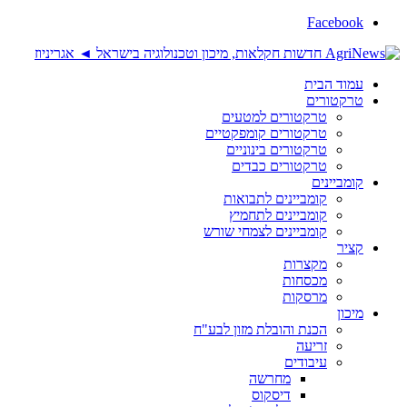
Facebook
עמוד הבית
טרקטורים
טרקטורים למטעים
טרקטורים קומפקטיים
טרקטורים בינוניים
טרקטורים כבדים
קומביינים
קומביינים לתבואות
קומביינים לתחמיץ
קומביינים לצמחי שורש
קציר
מקצרות
מכסחות
מרסקות
מיכון
הכנת והובלת מזון לבע"ח
זריעה
עיבודים
מחרשה
דיסקוס