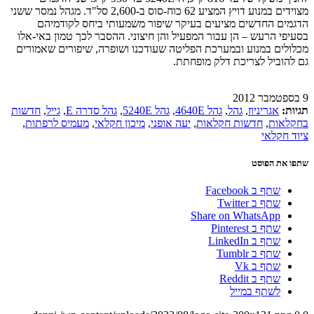
מצוידים במנוע דויץ המציע 62 כוח-סוס ב-2,600 סל"ד. מגהל נמסר ששני
הדגמים החדשים מציעים בעיקר שיפור משמעותי ביחס לקודמיהם
בסעיפי הרעש – הן עבור המפעיל והן חיצוני. ההסבר לכך טמון באי-אלו
מכלולים במנוע ובמערכת הפליטה שעודכנו ושופרה, שיפורים שאמורים
גם להוביל לצריכת דלק מופחתת.
9 בספטמבר 2012
תגיות:
אגריניוז
,
גהל
,
גהל 4640E
,
גהל 5240E
,
גהל סדרה E
,
גייל
,
חדשות
בחקלאות
,
חדשות חקלאות
,
יעה אופני
,
מיכון חקלאי
,
מעמיס לרפתות
,
ציוד חקלאי
שתפו את הפוסט
שתף ב Facebook
שתף ב Twitter
Share on WhatsApp
שתף ב Pinterest
שתף ב LinkedIn
שתף ב Tumblr
שתף ב Vk
שתף ב Reddit
לשתף במייל