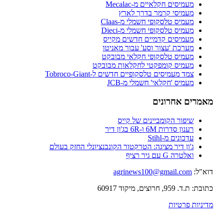
מעמיסים חקלאיים מ-Mecalac
מעמיסי קרמר בדרך לארץ
מעמיס טלסקופי חשמלי מ-Claas
מעמיס טלסקופי חשמלי מ-Dieci
מעמיסים קדמיים חדשים מקייס
מערכת 'עצור וסע' עבור מאניטו
מעמיס טלסקופי חקלאי מבובקט
מעמיס קומפקטי לחקלאות מבובקט
צמד מעמיסים טלסקופיים חדשים ל-Tobroco-Giant
מעמיס 'חקלאי' חשמלי מ-JCB
מאמרים אחרונים
שיפור הקומביינים של קייס
רענון סדרות 6M ו-6R בג'ון דיר
עדכונים מ-Stihl
ג'ון דיר מציגה: הטרקטור הקונבנציונלי החזק בעולם
ואלטרה G עם גיר רציף
דוא"ל:
agrinews100@gmail.com
כתובת: ת.ד. 959, חרוצים, מיקוד 60917
מדיניות פרטיות