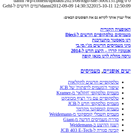
danni
/wp-content/uploads/2023/08/logo-site-300x131.png
0
0
2015-10-11 12:50:09
2012-09-09 14:30:32
danni
דגמים חדשים ל-Gehl
אולי יעניין אותך לקרוא גם את הפוסטים הבאים:
האופציה הקנדית
מעמיסים טלסקופיים חדשים ל-Dieci
רנו מאסטר מתעדכנת
מיני מעמיסים חדשים מג'י.סי.בי
אנטוניו קררו – היצע חדש ל-2014
גרסה מוזלת לרנו מגאן קופה
יעים אופניים
,
מעמיסים
טלסקופיים חדשים לחקלאות
שיפור ה'מעמיס לרפתות' של JCB
מעמיס טלסקופי 'חקלאי' מ-Kramer
טלסקופיים עם גיר רציף מבובקט
מעמיס טלסקופי חדש ל-JCB
מעמיס קומפקטי מקרמר
מעמיס חשמלי קומפקטי מ-Weidemann
סדרת מעמיסים חדשה מ-Giant
רענון ההיצע ב-Weidemann
קבינה סגורה ל-JCB 403 E-Tech