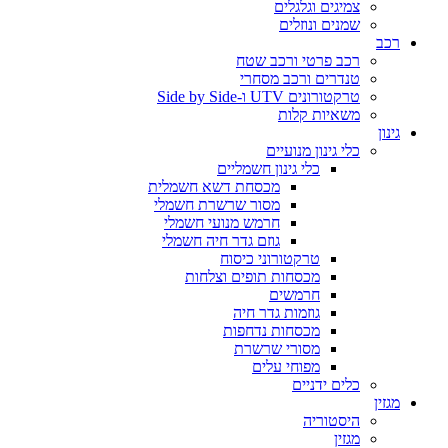
צמיגים וגלגלים
שמנים ונוזלים
רכב
רכב פרטי ורכב שטח
טנדרים ורכב מסחרי
טרקטורונים UTV ו-Side by Side
משאיות קלות
גינון
כלי גינון מנועיים
כלי גינון חשמליים
מכסחת דשא חשמלית
מסור שרשרת חשמלי
חרמש מנועי חשמלי
גוזם גדר חיה חשמלי
טרקטורוני כיסוח
מכסחות תופים וצלחות
חרמשים
גוזמות גדר חיה
מכסחות נדחפות
מסורי שרשרת
מפוחי עלים
כלים ידניים
מגזין
היסטוריה
מגזין