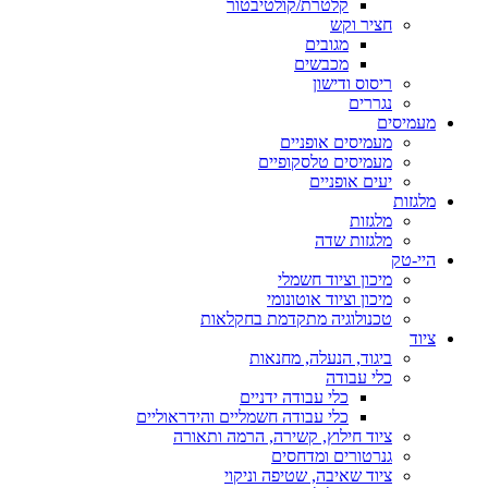
קלטרת/קולטיבטור
חציר וקש
מגובים
מכבשים
ריסוס ודישון
נגררים
מעמיסים
מעמיסים אופניים
מעמיסים טלסקופיים
יעים אופניים
מלגזות
מלגזות
מלגזות שדה
היי-טק
מיכון וציוד חשמלי
מיכון וציוד אוטונומי
טכנולוגיה מתקדמת בחקלאות
ציוד
ביגוד, הנעלה, מחנאות
כלי עבודה
כלי עבודה ידניים
כלי עבודה חשמליים והידראוליים
ציוד חילוץ, קשירה, הרמה ותאורה
גנרטורים ומדחסים
ציוד שאיבה, שטיפה וניקוי