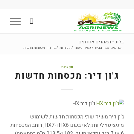
בלוג - מאמרים אחרונים
הנך כאן:
עמוד הבית
/
קציר וכיסוח
/
מקצרות
/
ג'ון דיר: מכסחות חדשות
מקצרות
1
ג'ון דיר: מכסחות חדשות
תגובה
תומר
תגובות
ג'ון דיר HX
אומר:
נוינר
סגורות
12
באוקטובר
2014
ג'ון דיר משיק שתי מכסחות חדשות לשימוש
ב
14:03
מוניציפאלי וחקלאי בשם HX6 ו-HX7; רוחב המכסחות
צרו
6 או 7 רגל (מכאן השם, 183 ו-213.5 ס"מ בהתאמה)