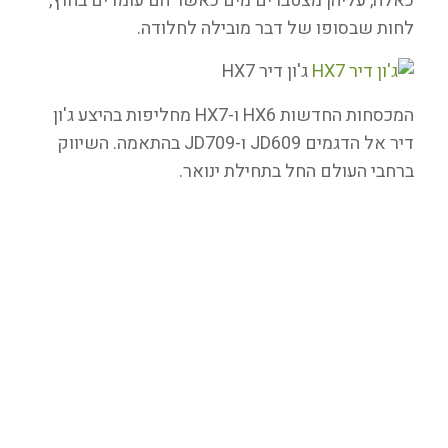
כאלה, עליהן מצטברים מים כאשר הם עומדים בחוץ,
לחות שבסופו של דבר מובילה לחלודה.
ג'ון דיר HX7
המכסחות החדשות HX6 ו-HX7 מחליפות בהיצע ג'ון
דיר אל הדגמים JD609 ו-JD709 בהתאמה. השיווק
ברחבי העולם החל בתחילת ינואר.