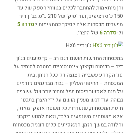
עימי
והן מותאמות להתחבר לכלים בטווחי הספק של עד
קשר
150 כ"ס רציפים, ועד 'פיק' של 210 כ"ס. בג'ון דיר
לגבי
מייעדים מכסחות אלה לפיכך כמתאימות ל
סדרה 5
מכסחות
ול-
סדרה 6
של היצרן.
תודה
ג'ון דיר HX6
תומר
במכסחות החדשות הושם דגם רב – כך טוענים בג'ון
050-
דיר – בכיסוח וקיצוץ אינטנסיביים במטרה להותיר על
5141483
פני הקרקע עשבייה קצוצה דק ככל הניתן. בית
המכסחת – החיפוי העליון – גבוה מבדגמים קודמים
על מנת לאפשר כיסוח יעיל ומהיר יותר של עשבייה
גבוהה. עוד דגש מעניין מושם על ידי היצרן בתכנון
חופת המכסחות, שנעדרות כל משטח אופקי מאוזן,
אלא משטחים משופעים בלבד, וזאת למנוע ריקבון
וחלודה במשך הזמן, המאפיינים כלים דוגמת מכסחות