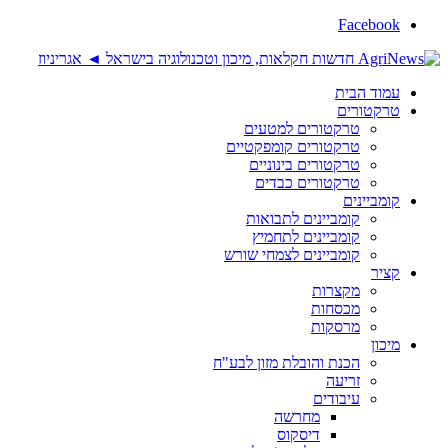
Facebook
עמוד הבית
טרקטורים
טרקטורים למטעים
טרקטורים קומפקטיים
טרקטורים בינוניים
טרקטורים כבדים
קומביינים
קומביינים לתבואות
קומביינים לתחמיץ
קומביינים לצמחי שורש
קציר
מקצרות
מכסחות
מרסקות
מיכון
הכנת והובלת מזון לבע"ח
זריעה
עיבודים
מחרשה
דיסקוס