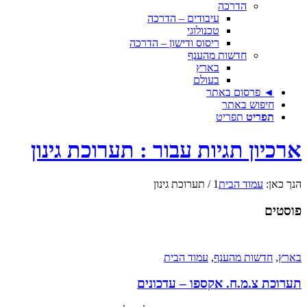
הדרכה
עיבודים – הדרכה
טכנולוגי
ריסוס ודישון – הדרכה
חדשות מהענף
בארץ
בעולם
◄ פרסום באתר
חיפוש באתר
תפריט
תפריט
ארכיון תגיות עבור : תערוכת גינון
הנך כאן:
עמוד הבית
1
/
תערוכת גינון
פוסטים
בארץ
,
חדשות מהענף
,
עמוד הבית
תערוכת צ.מ.ח. אקספו – עדכונים