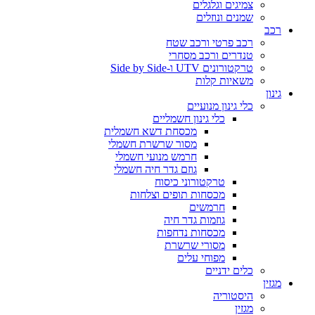
צמיגים וגלגלים
שמנים ונוזלים
רכב
רכב פרטי ורכב שטח
טנדרים ורכב מסחרי
טרקטורונים UTV ו-Side by Side
משאיות קלות
גינון
כלי גינון מנועיים
כלי גינון חשמליים
מכסחת דשא חשמלית
מסור שרשרת חשמלי
חרמש מנועי חשמלי
גוזם גדר חיה חשמלי
טרקטורוני כיסוח
מכסחות תופים וצלחות
חרמשים
גוזמות גדר חיה
מכסחות נדחפות
מסורי שרשרת
מפוחי עלים
כלים ידניים
מגזין
היסטוריה
מגזין