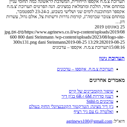
תערוכת צ.מ.ח אקספו הייחודית, המשלבת לראשונה כמה תחומי עניין
במתחם אחד, הולכת ומתמלאת במציגים. הנה הפרטים תערוכת 'צ.מ.ח
אקספו' המתוכננת לימים שני ושלישי בשבוע, ב-23-24 לספטמבר,
במתחם צנובר שברמה"ג, קורמת גדרות ורשתות צל, אולם גדול, עשרות
דונ…
25 באוגוסט 2019
https://www.agrinews.co.il/wp-content/uploads/2019/08/פופ-אפ.jpg
600
800
dani Steinmann
/wp-content/uploads/2023/08/logo-site-
300x131.png
dani Steinmann
2019-08-25 13:29:28
2019-08-25
15:08:16
תערוכת צ.מ.ח. אקספו – עדכונים
תערוכת גינון
תערוכת צ.מ.ח. אקספו – עדכונים
מאמרים אחרונים
שיפור הקומביינים של קייס
רענון סדרות 6M ו-6R בג'ון דיר
עדכונים מ-Stihl
ג'ון דיר מציגה: הטרקטור הקונבנציונלי החזק בעולם
ואלטרה G עם גיר רציף
דוא"ל:
agrinews100@gmail.com