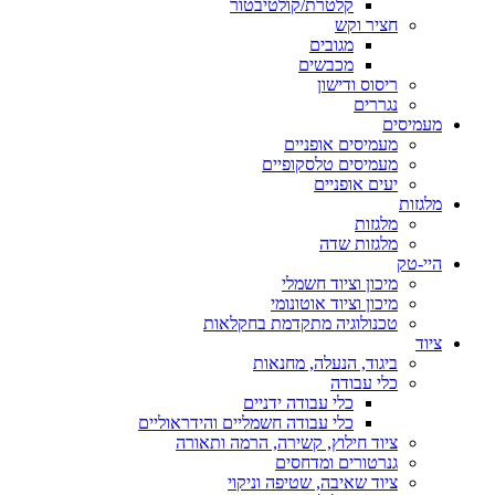
קלטרת/קולטיבטור
חציר וקש
מגובים
מכבשים
ריסוס ודישון
נגררים
מעמיסים
מעמיסים אופניים
מעמיסים טלסקופיים
יעים אופניים
מלגזות
מלגזות
מלגזות שדה
היי-טק
מיכון וציוד חשמלי
מיכון וציוד אוטונומי
טכנולוגיה מתקדמת בחקלאות
ציוד
ביגוד, הנעלה, מחנאות
כלי עבודה
כלי עבודה ידניים
כלי עבודה חשמליים והידראוליים
ציוד חילוץ, קשירה, הרמה ותאורה
גנרטורים ומדחסים
ציוד שאיבה, שטיפה וניקוי