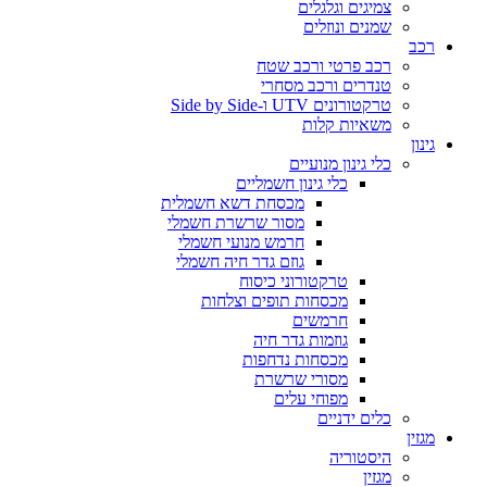
צמיגים וגלגלים
שמנים ונוזלים
רכב
רכב פרטי ורכב שטח
טנדרים ורכב מסחרי
טרקטורונים UTV ו-Side by Side
משאיות קלות
גינון
כלי גינון מנועיים
כלי גינון חשמליים
מכסחת דשא חשמלית
מסור שרשרת חשמלי
חרמש מנועי חשמלי
גוזם גדר חיה חשמלי
טרקטורוני כיסוח
מכסחות תופים וצלחות
חרמשים
גוזמות גדר חיה
מכסחות נדחפות
מסורי שרשרת
מפוחי עלים
כלים ידניים
מגזין
היסטוריה
מגזין