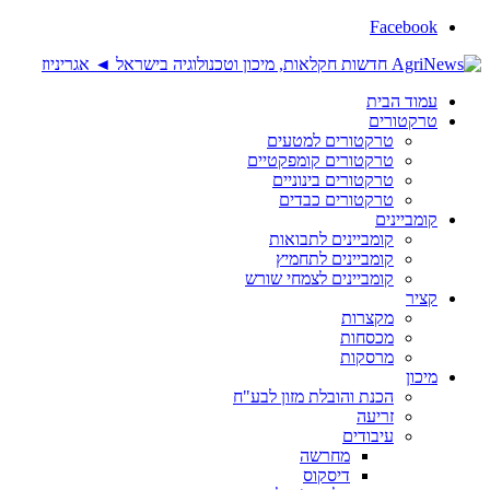
Facebook
עמוד הבית
טרקטורים
טרקטורים למטעים
טרקטורים קומפקטיים
טרקטורים בינוניים
טרקטורים כבדים
קומביינים
קומביינים לתבואות
קומביינים לתחמיץ
קומביינים לצמחי שורש
קציר
מקצרות
מכסחות
מרסקות
מיכון
הכנת והובלת מזון לבע"ח
זריעה
עיבודים
מחרשה
דיסקוס