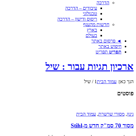
הדרכה
עיבודים – הדרכה
טכנולוגי
ריסוס ודישון – הדרכה
חדשות מהענף
בארץ
בעולם
◄ פרסום באתר
חיפוש באתר
תפריט
תפריט
ארכיון תגיות עבור : שיל
הנך כאן:
עמוד הבית
1
/
שיל
פוסטים
גינון
,
מסורי שרשרת
,
עמוד הבית
מסור 70 סמ"ק חדש מ-Stihl