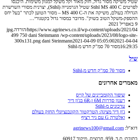
שטיל משיקה מסור גדול, חזק מאוד וקל משקל למגוון משימות. היכנסו
לפרטים Stihl MS 400 C שטיל הגרמנייה (Stihl), יצרנית מסורי השרשרת
הגדולה בעולם, משיקה את ה-MS 400 C – מסור הטוען לכתר "בעל יחס
ההספק-משקל הטוב בשוק". מדובר במסור גדול בקטגורי…
9 באפריל 2021
https://www.agrinews.co.il/wp-content/uploads/2021/04/הורדה.jpg
499
750
dani Steinmann
/wp-content/uploads/2023/08/logo-site-
300x131.png
dani Steinmann
2021-04-09 05:05:00
2021-04-04
16:29:35
מסור 70 סמ"ק חדש מ-Stihl
שיל
מסור 70 סמ"ק חדש מ-Stihl
מאמרים אחרונים
שיפור הקומביינים של קייס
רענון סדרות 6M ו-6R בג'ון דיר
עדכונים מ-Stihl
ג'ון דיר מציגה: הטרקטור הקונבנציונלי החזק בעולם
ואלטרה G עם גיר רציף
דוא"ל:
agrinews100@gmail.com
כתובת: ת.ד. 959, חרוצים, מיקוד 60917