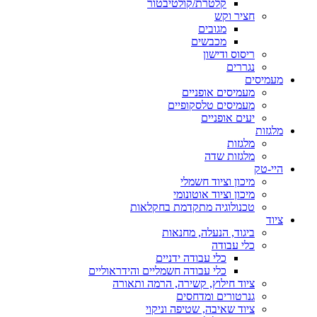
קלטרת/קולטיבטור
חציר וקש
מגובים
מכבשים
ריסוס ודישון
נגררים
מעמיסים
מעמיסים אופניים
מעמיסים טלסקופיים
יעים אופניים
מלגזות
מלגזות
מלגזות שדה
היי-טק
מיכון וציוד חשמלי
מיכון וציוד אוטונומי
טכנולוגיה מתקדמת בחקלאות
ציוד
ביגוד, הנעלה, מחנאות
כלי עבודה
כלי עבודה ידניים
כלי עבודה חשמליים והידראוליים
ציוד חילוץ, קשירה, הרמה ותאורה
גנרטורים ומדחסים
ציוד שאיבה, שטיפה וניקוי