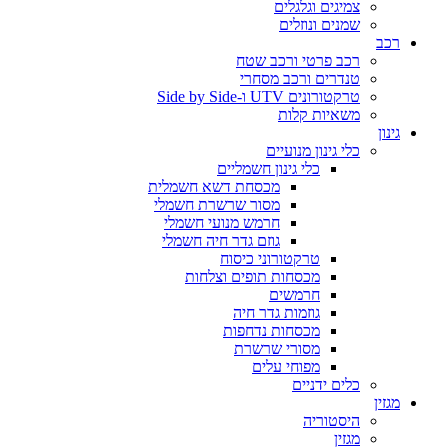
צמיגים וגלגלים
שמנים ונוזלים
רכב
רכב פרטי ורכב שטח
טנדרים ורכב מסחרי
טרקטורונים UTV ו-Side by Side
משאיות קלות
גינון
כלי גינון מנועיים
כלי גינון חשמליים
מכסחת דשא חשמלית
מסור שרשרת חשמלי
חרמש מנועי חשמלי
גוזם גדר חיה חשמלי
טרקטורוני כיסוח
מכסחות תופים וצלחות
חרמשים
גוזמות גדר חיה
מכסחות נדחפות
מסורי שרשרת
מפוחי עלים
כלים ידניים
מגזין
היסטוריה
מגזין