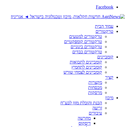
Facebook
עמוד הבית
טרקטורים
טרקטורים למטעים
טרקטורים קומפקטיים
טרקטורים בינוניים
טרקטורים כבדים
קומביינים
קומביינים לתבואות
קומביינים לתחמיץ
קומביינים לצמחי שורש
קציר
מקצרות
מכסחות
מרסקות
מיכון
הכנת והובלת מזון לבע"ח
זריעה
עיבודים
מחרשה
דיסקוס