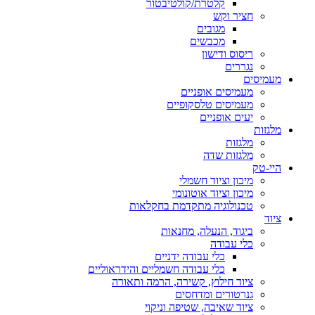
קלטרת/קולטיבטור
חציר וקש
מגובים
מכבשים
ריסוס ודישון
נגררים
מעמיסים
מעמיסים אופניים
מעמיסים טלסקופיים
יעים אופניים
מלגזות
מלגזות
מלגזות שדה
היי-טק
מיכון וציוד חשמלי
מיכון וציוד אוטונומי
טכנולוגיה מתקדמת בחקלאות
ציוד
ביגוד, הנעלה, מחנאות
כלי עבודה
כלי עבודה ידניים
כלי עבודה חשמליים והידראוליים
ציוד חילוץ, קשירה, הרמה ותאורה
גנרטורים ומדחסים
ציוד שאיבה, שטיפה וניקוי