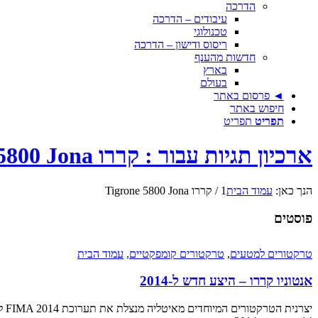
הדרכה
עיבודים – הדרכה
טכנולוגי
ריסוס ודישון – הדרכה
חדשות מהענף
בארץ
בעולם
◄ פרסום באתר
חיפוש באתר
תפריט
תפריט
ארכיון תגיות עבור : קררו Tigrone 5800 Jona
הנך כאן:
עמוד הבית
1
/
קררו Tigrone 5800 Jona
פוסטים
טרקטורים למטעים
,
טרקטורים קומפקטיים
,
עמוד הבית
אנטוניו קררו – היצע חדש ל-2014
יצרנית הטרקטורים המיוחדים מאיטליה מנצלת את תערוכת FIMA 2014 להשקת ליין חדש ומעודכן של דגמים, הכולל – לראשונה – גם גרסת גיר רציף