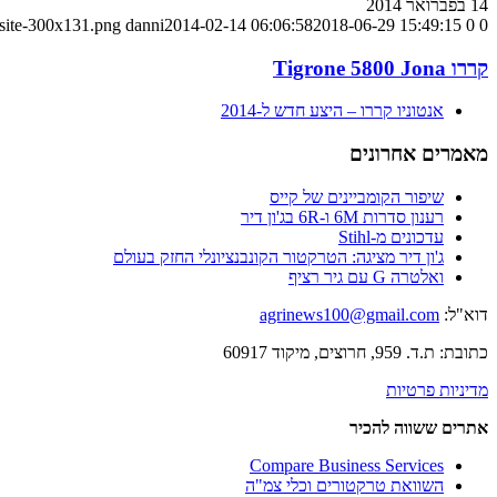
14 בפברואר 2014
-site-300x131.png
danni
2014-02-14 06:06:58
2018-06-29 15:49:15
0
0
קררו Tigrone 5800 Jona
אנטוניו קררו – היצע חדש ל-2014
מאמרים אחרונים
שיפור הקומביינים של קייס
רענון סדרות 6M ו-6R בג'ון דיר
עדכונים מ-Stihl
ג'ון דיר מציגה: הטרקטור הקונבנציונלי החזק בעולם
ואלטרה G עם גיר רציף
דוא"ל:
agrinews100@gmail.com
כתובת: ת.ד. 959, חרוצים, מיקוד 60917
מדיניות פרטיות
אתרים ששווה להכיר
Compare Business Services
השוואת טרקטורים וכלי צמ"ה