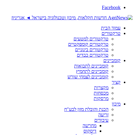
Facebook
עמוד הבית
טרקטורים
טרקטורים למטעים
טרקטורים קומפקטיים
טרקטורים בינוניים
טרקטורים כבדים
קומביינים
קומביינים לתבואות
קומביינים לתחמיץ
קומביינים לצמחי שורש
קציר
מקצרות
מכסחות
מרסקות
מיכון
הכנת והובלת מזון לבע"ח
זריעה
עיבודים
מחרשה
דיסקוס