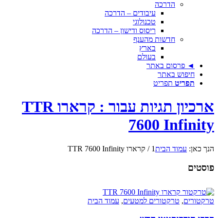
הדרכה
עיבודים – הדרכה
טכנולוגי
ריסוס ודישון – הדרכה
חדשות מהענף
בארץ
בעולם
◄ פרסום באתר
חיפוש באתר
תפריט
תפריט
ארכיון תגיות עבור : קרארו TTR
7600 Infinity
הנך כאן:
עמוד הבית
1
/
קרארו TTR 7600 Infinity
פוסטים
טרקטורים
,
טרקטורים למטעים
,
עמוד הבית