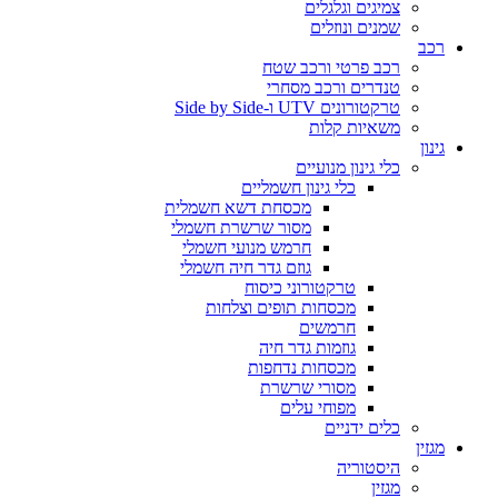
צמיגים וגלגלים
שמנים ונוזלים
רכב
רכב פרטי ורכב שטח
טנדרים ורכב מסחרי
טרקטורונים UTV ו-Side by Side
משאיות קלות
גינון
כלי גינון מנועיים
כלי גינון חשמליים
מכסחת דשא חשמלית
מסור שרשרת חשמלי
חרמש מנועי חשמלי
גוזם גדר חיה חשמלי
טרקטורוני כיסוח
מכסחות תופים וצלחות
חרמשים
גוזמות גדר חיה
מכסחות נדחפות
מסורי שרשרת
מפוחי עלים
כלים ידניים
מגזין
היסטוריה
מגזין