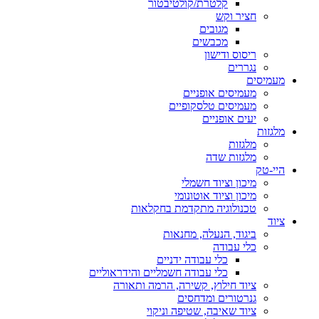
קלטרת/קולטיבטור
חציר וקש
מגובים
מכבשים
ריסוס ודישון
נגררים
מעמיסים
מעמיסים אופניים
מעמיסים טלסקופיים
יעים אופניים
מלגזות
מלגזות
מלגזות שדה
היי-טק
מיכון וציוד חשמלי
מיכון וציוד אוטונומי
טכנולוגיה מתקדמת בחקלאות
ציוד
ביגוד, הנעלה, מחנאות
כלי עבודה
כלי עבודה ידניים
כלי עבודה חשמליים והידראוליים
ציוד חילוץ, קשירה, הרמה ותאורה
גנרטורים ומדחסים
ציוד שאיבה, שטיפה וניקוי