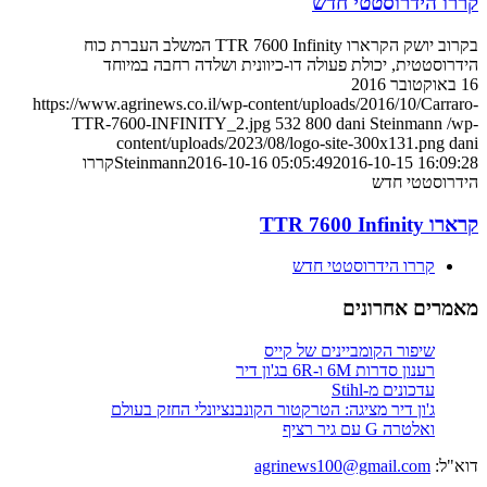
קררו הידרוסטטי חדש
בקרוב יושק הקרארו TTR 7600 Infinity המשלב העברת כוח
הידרוסטטית, יכולת פעולה דו-כיוונית ושלדה רחבה במיוחד
16 באוקטובר 2016
https://www.agrinews.co.il/wp-content/uploads/2016/10/Carraro-
TTR-7600-INFINITY_2.jpg
532
800
dani Steinmann
/wp-
content/uploads/2023/08/logo-site-300x131.png
dani
2016-10-15 16:09:28
2016-10-16 05:05:49
Steinmann
קררו
הידרוסטטי חדש
קרארו TTR 7600 Infinity
קררו הידרוסטטי חדש
מאמרים אחרונים
שיפור הקומביינים של קייס
רענון סדרות 6M ו-6R בג'ון דיר
עדכונים מ-Stihl
ג'ון דיר מציגה: הטרקטור הקונבנציונלי החזק בעולם
ואלטרה G עם גיר רציף
דוא"ל:
agrinews100@gmail.com