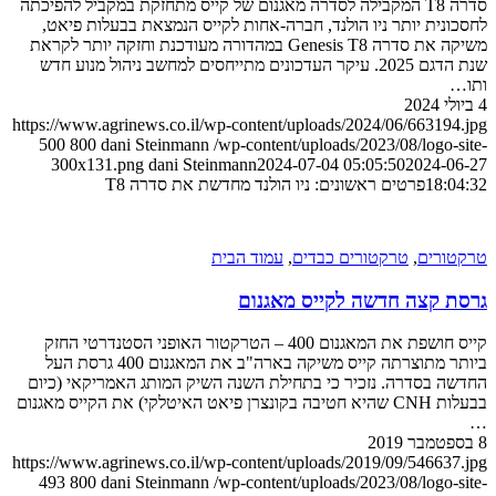
סדרה T8 המקבילה לסדרה מאגנום של קייס מתחזקת במקביל להפיכתה
לחסכונית יותר ניו הולנד, חברה-אחות לקייס הנמצאת בבעלות פיאט,
משיקה את סדרה Genesis T8 במהדורה מעודכנת וחזקה יותר לקראת
שנת הדגם 2025. עיקר העדכונים מתייחסים למחשב ניהול מנוע חדש
ותו…
4 ביולי 2024
https://www.agrinews.co.il/wp-content/uploads/2024/06/663194.jpg
500
800
dani Steinmann
/wp-content/uploads/2023/08/logo-site-
300x131.png
dani Steinmann
2024-07-04 05:05:50
2024-06-27
18:04:32
פרטים ראשונים: ניו הולנד מחדשת את סדרה T8
טרקטורים
,
טרקטורים כבדים
,
עמוד הבית
גרסת קצה חדשה לקייס מאגנום
קייס חושפת את המאגנום 400 – הטרקטור האופני הסטנדרטי החזק
ביותר מתוצרתה קייס משיקה בארה"ב את המאגנום 400 גרסת העל
החדשה בסדרה. נזכיר כי בתחילת השנה השיק המותג האמריקאי (כיום
בבעלות CNH שהיא חטיבה בקונצרן פיאט האיטלקי) את הקייס מאגנום
…
8 בספטמבר 2019
https://www.agrinews.co.il/wp-content/uploads/2019/09/546637.jpg
493
800
dani Steinmann
/wp-content/uploads/2023/08/logo-site-