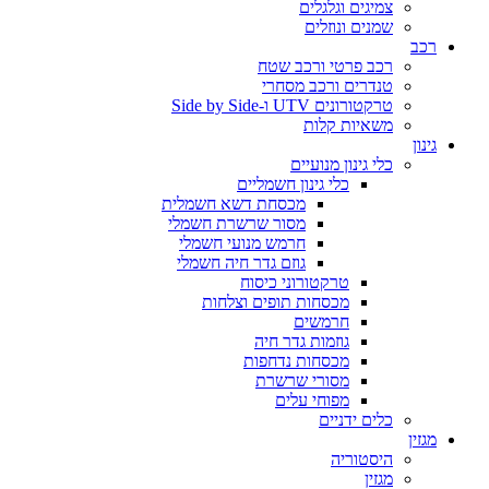
צמיגים וגלגלים
שמנים ונוזלים
רכב
רכב פרטי ורכב שטח
טנדרים ורכב מסחרי
טרקטורונים UTV ו-Side by Side
משאיות קלות
גינון
כלי גינון מנועיים
כלי גינון חשמליים
מכסחת דשא חשמלית
מסור שרשרת חשמלי
חרמש מנועי חשמלי
גוזם גדר חיה חשמלי
טרקטורוני כיסוח
מכסחות תופים וצלחות
חרמשים
גוזמות גדר חיה
מכסחות נדחפות
מסורי שרשרת
מפוחי עלים
כלים ידניים
מגזין
היסטוריה
מגזין