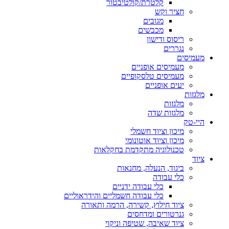
קלטרת/קולטיבטור
חציר וקש
מגובים
מכבשים
ריסוס ודישון
נגררים
מעמיסים
מעמיסים אופניים
מעמיסים טלסקופיים
יעים אופניים
מלגזות
מלגזות
מלגזות שדה
היי-טק
מיכון וציוד חשמלי
מיכון וציוד אוטונומי
טכנולוגיה מתקדמת בחקלאות
ציוד
ביגוד, הנעלה, מחנאות
כלי עבודה
כלי עבודה ידניים
כלי עבודה חשמליים והידראוליים
ציוד חילוץ, קשירה, הרמה ותאורה
גנרטורים ומדחסים
ציוד שאיבה, שטיפה וניקוי