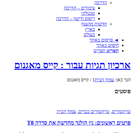
הדרכה
עיבודים – הדרכה
טכנולוגי
ריסוס ודישון – הדרכה
חדשות מהענף
בארץ
בעולם
◄ פרסום באתר
חיפוש באתר
תפריט
תפריט
ארכיון תגיות עבור : קייס מאגנום
הנך כאן:
עמוד הבית
1
/
קייס מאגנום
פוסטים
טרקטורים
,
טרקטורים כבדים
,
עמוד הבית
פרטים ראשונים: ניו הולנד מחדשת את סדרה T8