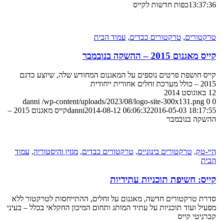
13:37:36
כפות חדשות לקייס
טרקטורים
,
טרקטורים כבדים
,
עמוד הבית
קייס מאגנום 2015 – ההשקה בנובמבר
קייס חושפת פרטים נוספים על המאגנום המחודש שלה, שיוצע כדגם
2015 – כולל מערכת זחלים אחורית ייחודית
12 באוגוסט 2014
danni
/wp-content/uploads/2023/08/logo-site-300x131.png
0
0
2016-05-03 18:17:55
2014-08-12 06:06:32
danni
קייס מאגנום 2015 –
ההשקה בנובמבר
היי-טק
,
טרקטורים בינוניים
,
טרקטורים כבדים
,
מגזין והיסטוריה
,
עמוד
הבית
קייס: חשיפת תוכניות עתידיות
סדרת טרקטורים חדשה, מאגנום על זחלים, ההתייחסות לטרקטור ללא
מפעיל ועוד תוכניות על עתיד המותג ותחום המיכון החקלאי בכלל – בעיני
קברניטי קייס