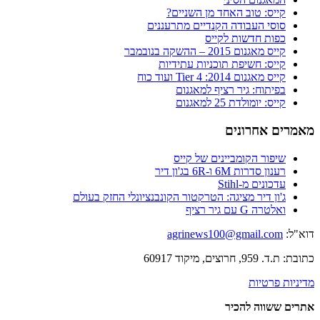
קייס: טוב האחד מן השניים?
סוסי העבודה הקנדיים מתרעננים
כפות חדשות לקייס
קייס מאגנום 2015 – ההשקה בנובמבר
קייס: חשיפת תוכניות עתידיות
קייס מאגנום 2014: Tier 4 ועוד כוח
בפיתוח: גיר רציף למאגנום
קייס: יומולדת 25 למאגנום
מאמרים אחרונים
שיפור הקומביינים של קייס
רענון סדרות 6M ו-6R בג'ון דיר
עדכונים מ-Stihl
ג'ון דיר מציגה: הטרקטור הקונבנציונלי החזק בעולם
ואלטרה G עם גיר רציף
דוא"ל:
agrinews100@gmail.com
כתובת: ת.ד. 959, חרוצים, מיקוד 60917
מדיניות פרטיות
אתרים ששווה להכיר