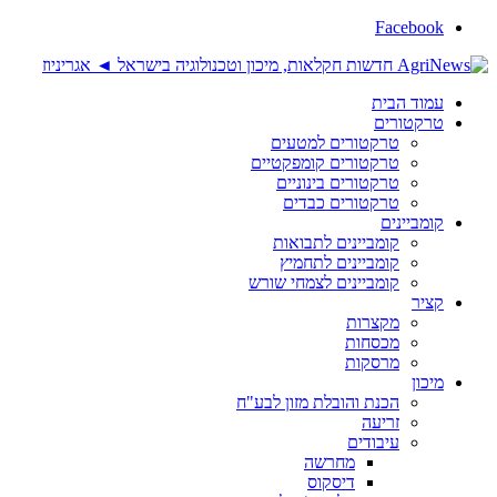
Facebook
עמוד הבית
טרקטורים
טרקטורים למטעים
טרקטורים קומפקטיים
טרקטורים בינוניים
טרקטורים כבדים
קומביינים
קומביינים לתבואות
קומביינים לתחמיץ
קומביינים לצמחי שורש
קציר
מקצרות
מכסחות
מרסקות
מיכון
הכנת והובלת מזון לבע"ח
זריעה
עיבודים
מחרשה
דיסקוס