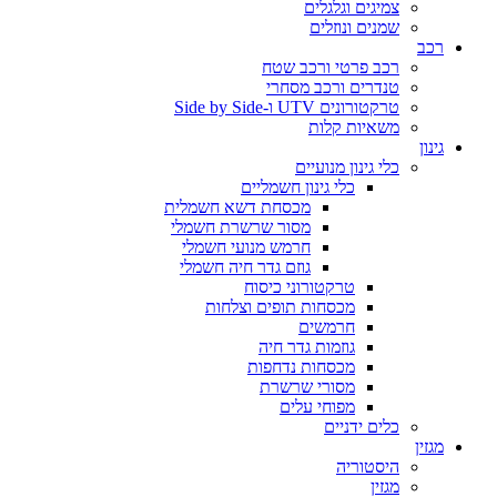
צמיגים וגלגלים
שמנים ונוזלים
רכב
רכב פרטי ורכב שטח
טנדרים ורכב מסחרי
טרקטורונים UTV ו-Side by Side
משאיות קלות
גינון
כלי גינון מנועיים
כלי גינון חשמליים
מכסחת דשא חשמלית
מסור שרשרת חשמלי
חרמש מנועי חשמלי
גוזם גדר חיה חשמלי
טרקטורוני כיסוח
מכסחות תופים וצלחות
חרמשים
גוזמות גדר חיה
מכסחות נדחפות
מסורי שרשרת
מפוחי עלים
כלים ידניים
מגזין
היסטוריה
מגזין