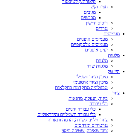
קלטרת/קולטיבטור
חציר וקש
מגובים
מכבשים
ריסוס ודישון
נגררים
מעמיסים
מעמיסים אופניים
מעמיסים טלסקופיים
יעים אופניים
מלגזות
מלגזות
מלגזות שדה
היי-טק
מיכון וציוד חשמלי
מיכון וציוד אוטונומי
טכנולוגיה מתקדמת בחקלאות
ציוד
ביגוד, הנעלה, מחנאות
כלי עבודה
כלי עבודה ידניים
כלי עבודה חשמליים והידראוליים
ציוד חילוץ, קשירה, הרמה ותאורה
גנרטורים ומדחסים
ציוד שאיבה, שטיפה וניקוי