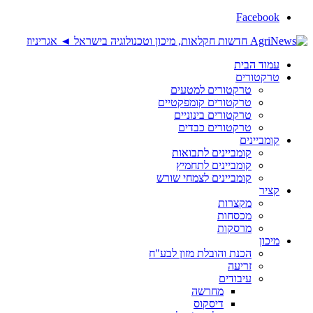
Facebook
עמוד הבית
טרקטורים
טרקטורים למטעים
טרקטורים קומפקטיים
טרקטורים בינוניים
טרקטורים כבדים
קומביינים
קומביינים לתבואות
קומביינים לתחמיץ
קומביינים לצמחי שורש
קציר
מקצרות
מכסחות
מרסקות
מיכון
הכנת והובלת מזון לבע"ח
זריעה
עיבודים
מחרשה
דיסקוס