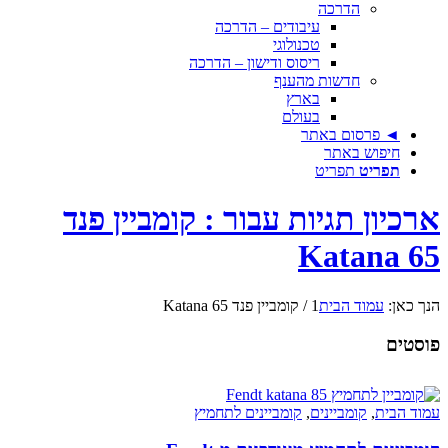
הדרכה
עיבודים – הדרכה
טכנולוגי
ריסוס ודישון – הדרכה
חדשות מהענף
בארץ
בעולם
◄ פרסום באתר
חיפוש באתר
תפריט
תפריט
ארכיון תגיות עבור : קומביין פנד
Katana 65
הנך כאן:
עמוד הבית
1
/
קומביין פנד Katana 65
פוסטים
עמוד הבית
,
קומביינים
,
קומביינים לתחמיץ