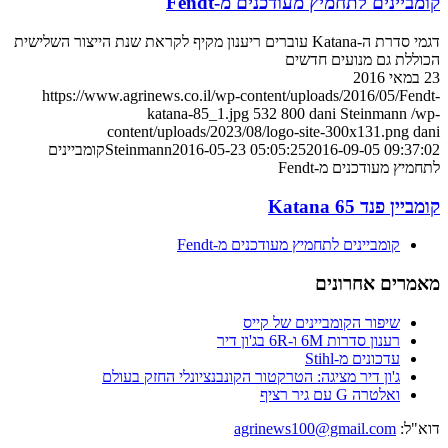
קומביינים לתחמיץ מעודכנים מ-Fendt
דגמי סדרת ה-Katana עוברים ריענון מקיף לקראת שנת הייצור השלישית
הכוללת גם מנועים חדשים
23 במאי 2016
https://www.agrinews.co.il/wp-content/uploads/2016/05/Fendt-
katana-85_1.jpg
532
800
dani Steinmann
/wp-
content/uploads/2023/08/logo-site-300x131.png
dani
2016-09-05 09:37:02
2016-05-23 05:05:25
Steinmann
קומביינים
לתחמיץ מעודכנים מ-Fendt
קומביין פנד Katana 65
קומביינים לתחמיץ מעודכנים מ-Fendt
מאמרים אחרונים
שיפור הקומביינים של קייס
רענון סדרות 6M ו-6R בג'ון דיר
עדכונים מ-Stihl
ג'ון דיר מציגה: הטרקטור הקונבנציונלי החזק בעולם
ואלטרה G עם גיר רציף
דוא"ל:
agrinews100@gmail.com