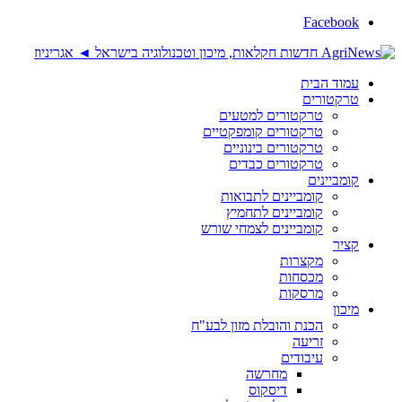
Facebook
עמוד הבית
טרקטורים
טרקטורים למטעים
טרקטורים קומפקטיים
טרקטורים בינוניים
טרקטורים כבדים
קומביינים
קומביינים לתבואות
קומביינים לתחמיץ
קומביינים לצמחי שורש
קציר
מקצרות
מכסחות
מרסקות
מיכון
הכנת והובלת מזון לבע"ח
זריעה
עיבודים
מחרשה
דיסקוס