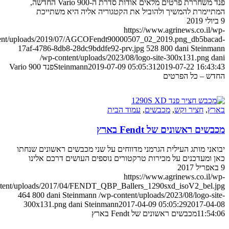
פנד משחררת פרטים מלאים אודות סדרת ה-900 Vario החדשה,
ימרת להמשיך ולהוביל את הקטגוריה אליה היא משתייכת
https://www.agrinews.co.il
content/uploads/2019/07/AGCOFendt90000507_02_2019.png_db5ba
17af-4786-8db8-28dc9bddfe92-prv.jpg
528
800
dani Stein
/wp-content/uploads/2023/08/logo-site-300x131.png
2019-07-22 16:4
2019-07-09 05:05:31
Steinmann
פנד 900 Vario
 – כל הפרטים
ץ
,
חציר וקש
,
מכבשים
,
עמוד הבית
ם ראשונים של Fendt בארץ
ני מותג העילית הגרמני מדווחים על שני מכבשים ראשונים שנחתו
ומעדכנים על מכירות טרקטורים נוספים העושים דרכם אלינו
https://www.agrinews.co.il
content/uploads/2017/04/FENDT_QBP_Ballers_1290sxd_isoV2_bel
464
800
dani Steinmann
/wp-content/uploads/2023/08/logo-s
300x131.png
dani Steinmann
2017-04-09 05:05:29
2017-0
11:5
מכבשים ראשונים של Fendt בארץ