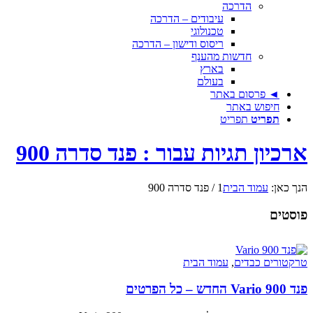
הדרכה
עיבודים – הדרכה
טכנולוגי
ריסוס ודישון – הדרכה
חדשות מהענף
בארץ
בעולם
◄ פרסום באתר
חיפוש באתר
תפריט
תפריט
יון תגיות עבור : פנד סדרה 900
כאן:
עמוד הבית
1
/
פנד סדרה 900
טים
ורים כבדים
,
עמוד הבית
הפרטים