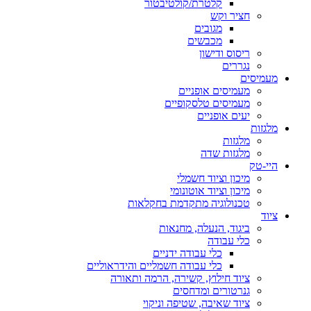
קלטרת/קולטיבטור
חציר וקש
מגובים
מכבשים
ריסוס ודישון
נגררים
מעמיסים
מעמיסים אופניים
מעמיסים טלסקופיים
יעים אופניים
מלגזות
מלגזות
מלגזות שדה
היי-טק
מיכון וציוד חשמלי
מיכון וציוד אוטונומי
טכנולוגיה מתקדמת בחקלאות
ציוד
ביגוד, הנעלה, מחנאות
כלי עבודה
כלי עבודה ידניים
כלי עבודה חשמליים והידראוליים
ציוד חילוץ, קשירה, הרמה ותאורה
גנרטורים ומדחסים
ציוד שאיבה, שטיפה וניקוי