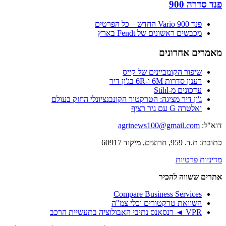
סדרה 900
פנד 900 Vario החדש – כל הפרטים
מכבשים ראשונים של Fendt בארץ
רים אחרונים
שיפור הקומביינים של קייס
רענון סדרות 6M ו-6R בג'ון דיר
עדכונים מ-Stihl
ג'ון דיר מציגה: הטרקטור הקונבנציונלי החזק בעולם
ואלטרה G עם גיר רציף
ל:
agrinews100@gmail.com
959, חרוצים, מיקוד 60917
יות פרטיות
ם ששווה להכיר
Compare Business Services
השוואת טרקטורים וכלי צמ"ה
VPR ◄ רנסאנס נתיבי האבולוציה בתעשיית הרכב