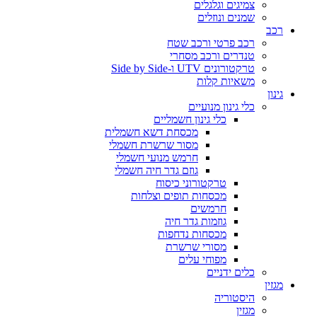
צמיגים וגלגלים
שמנים ונוזלים
רכב
רכב פרטי ורכב שטח
טנדרים ורכב מסחרי
טרקטורונים UTV ו-Side by Side
משאיות קלות
גינון
כלי גינון מנועיים
כלי גינון חשמליים
מכסחת דשא חשמלית
מסור שרשרת חשמלי
חרמש מנועי חשמלי
גוזם גדר חיה חשמלי
טרקטורוני כיסוח
מכסחות תופים וצלחות
חרמשים
גוזמות גדר חיה
מכסחות נדחפות
מסורי שרשרת
מפוחי עלים
כלים ידניים
מגזין
היסטוריה
מגזין