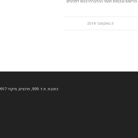
הריסוס ובכמות חומר ההדברה! כנסו לפרטים
3 באוקטובר 2018
כתובת: ת.ד. 959, חרוצים, מיקוד 60917