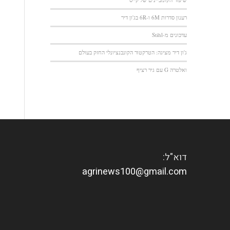
רענון סדרות 6M ו-6R בג'ון דיר
עדכונים מ-Stihl
ג'ון דיר מציגה: הטרקטור הקונבנציונלי החזק בעולם
ואלטרה G עם גיר רציף
דוא"ל:
agrinews100@gmail.com