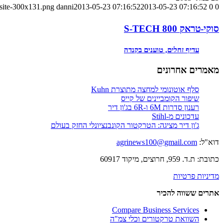
-site-300x131.png
danni
2013-05-23 07:16:52
2013-05-23 07:16:52
0
0
סוקי-טראק S-TECH 800
עדיף זחלים, טוענים בקנדה
מאמרים אחרונים
סלף אוטונומי למחצה מתוצרת Kuhn
שיפור הקומביינים של קייס
רענון סדרות 6M ו-6R בג'ון דיר
עדכונים מ-Stihl
ג'ון דיר מציגה: הטרקטור הקונבנציונלי החזק בעולם
דוא"ל:
agrinews100@gmail.com
כתובת: ת.ד. 959, חרוצים, מיקוד 60917
מדיניות פרטיות
אתרים ששווה להכיר
Compare Business Services
השוואת טרקטורים וכלי צמ"ה