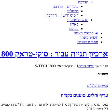
הדרכה
עיבודים – הדרכה
טכנולוגי
ריסוס ודישון – הדרכה
חדשות מהענף
בארץ
בעולם
◄ פרסום באתר
חיפוש באתר
תפריט
תפריט
ארכיון תגיות עבור : סוקי-טראק S-TECH 800
הנך כאן:
עמוד הבית
1
/
סוקי-טראק S-TECH 800
פוסטים
צמיגים וגלגלים
עדיף זחלים, טוענים בקנדה
סוקי-טראק הקנדית משיקה את המילה האחרונה בתחום הזחלים החלופיים לטרקטור אופני; ה- S-TECH 800 
23 במאי 2013