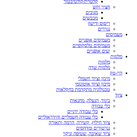
קלטרת/קולטיבטור
חציר וקש
מגובים
מכבשים
ריסוס ודישון
נגררים
מעמיסים
מעמיסים אופניים
מעמיסים טלסקופיים
יעים אופניים
מלגזות
מלגזות
מלגזות שדה
היי-טק
מיכון וציוד חשמלי
מיכון וציוד אוטונומי
טכנולוגיה מתקדמת בחקלאות
ציוד
ביגוד, הנעלה, מחנאות
כלי עבודה
כלי עבודה ידניים
כלי עבודה חשמליים והידראוליים
ציוד חילוץ, קשירה, הרמה ותאורה
גנרטורים ומדחסים
ציוד שאיבה, שטיפה וניקוי