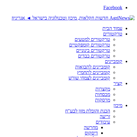
Facebook
עמוד הבית
טרקטורים
טרקטורים למטעים
טרקטורים קומפקטיים
טרקטורים בינוניים
טרקטורים כבדים
קומביינים
קומביינים לתבואות
קומביינים לתחמיץ
קומביינים לצמחי שורש
קציר
מקצרות
מכסחות
מרסקות
מיכון
הכנת והובלת מזון לבע"ח
זריעה
עיבודים
מחרשה
דיסקוס