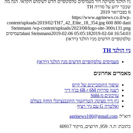
ניו הולנד משיקה דור מעמיסים טלסקופיים חדש לשימוש חקלאי. הנה מה
שכבר ידוע על סדרה TH
6 בפברואר 2019
https://www.agrinews.co.il/wp-
content/uploads/2019/02/TH7_42_Elite_18_354.jpg
600
800
dani
Steinmann
/wp-content/uploads/2023/08/logo-site-300x131.png
2019-02-04 16:54:03
2019-02-06 05:05:18
dani Steinmann
מעמיסים
טלסקופיים חדשים מניו הולנד (וידאו)
ניו הולנד TH
מעמיסים טלסקופיים חדשים מניו הולנד (וידאו)
מאמרים אחרונים
שיפור הקומביינים של קייס
רענון סדרות 6M ו-6R בג'ון דיר
עדכונים מ-Stihl
ג'ון דיר מציגה: הטרקטור הקונבנציונלי החזק בעולם
ואלטרה G עם גיר רציף
דוא"ל:
agrinews100@gmail.com
כתובת: ת.ד. 959, חרוצים, מיקוד 60917