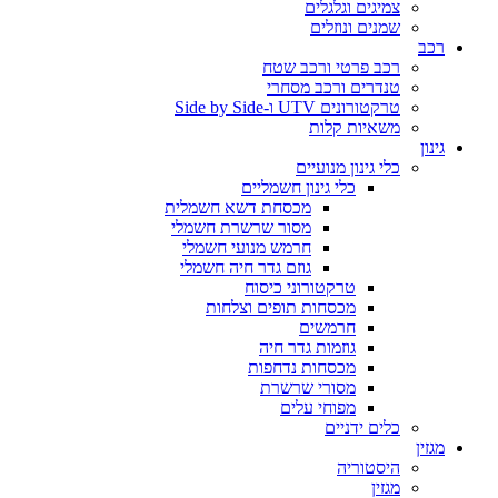
צמיגים וגלגלים
שמנים ונוזלים
רכב
רכב פרטי ורכב שטח
טנדרים ורכב מסחרי
טרקטורונים UTV ו-Side by Side
משאיות קלות
גינון
כלי גינון מנועיים
כלי גינון חשמליים
מכסחת דשא חשמלית
מסור שרשרת חשמלי
חרמש מנועי חשמלי
גוזם גדר חיה חשמלי
טרקטורוני כיסוח
מכסחות תופים וצלחות
חרמשים
גוזמות גדר חיה
מכסחות נדחפות
מסורי שרשרת
מפוחי עלים
כלים ידניים
מגזין
היסטוריה
מגזין