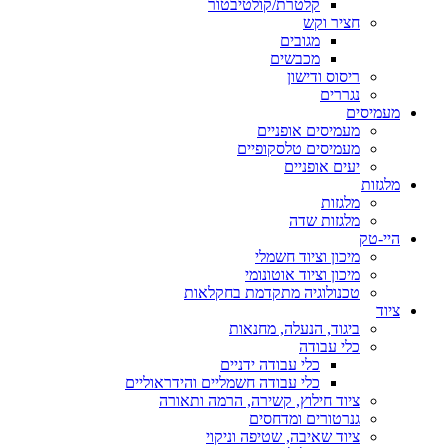
קלטרת/קולטיבטור
חציר וקש
מגובים
מכבשים
ריסוס ודישון
נגררים
מעמיסים
מעמיסים אופניים
מעמיסים טלסקופיים
יעים אופניים
מלגזות
מלגזות
מלגזות שדה
היי-טק
מיכון וציוד חשמלי
מיכון וציוד אוטונומי
טכנולוגיה מתקדמת בחקלאות
ציוד
ביגוד, הנעלה, מחנאות
כלי עבודה
כלי עבודה ידניים
כלי עבודה חשמליים והידראוליים
ציוד חילוץ, קשירה, הרמה ותאורה
גנרטורים ומדחסים
ציוד שאיבה, שטיפה וניקוי