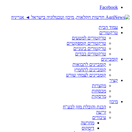
Facebook
עמוד הבית
טרקטורים
טרקטורים למטעים
טרקטורים קומפקטיים
טרקטורים בינוניים
טרקטורים כבדים
קומביינים
קומביינים לתבואות
קומביינים לתחמיץ
קומביינים לצמחי שורש
קציר
מקצרות
מכסחות
מרסקות
מיכון
הכנת והובלת מזון לבע"ח
זריעה
עיבודים
מחרשה
דיסקוס