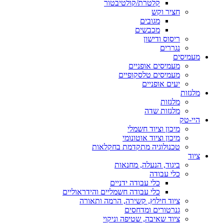
קלטרת/קולטיבטור
חציר וקש
מגובים
מכבשים
ריסוס ודישון
נגררים
מעמיסים
מעמיסים אופניים
מעמיסים טלסקופיים
יעים אופניים
מלגזות
מלגזות
מלגזות שדה
היי-טק
מיכון וציוד חשמלי
מיכון וציוד אוטונומי
טכנולוגיה מתקדמת בחקלאות
ציוד
ביגוד, הנעלה, מחנאות
כלי עבודה
כלי עבודה ידניים
כלי עבודה חשמליים והידראוליים
ציוד חילוץ, קשירה, הרמה ותאורה
גנרטורים ומדחסים
ציוד שאיבה, שטיפה וניקוי