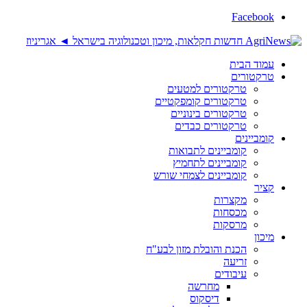
Facebook
עמוד הבית
טרקטורים
טרקטורים למטעים
טרקטורים קומפקטיים
טרקטורים בינוניים
טרקטורים כבדים
קומביינים
קומביינים לתבואות
קומביינים לתחמיץ
קומביינים לצמחי שורש
קציר
מקצרות
מכסחות
מרסקות
מיכון
הכנת והובלת מזון לבע"ח
זריעה
עיבודים
מחרשה
דיסקוס