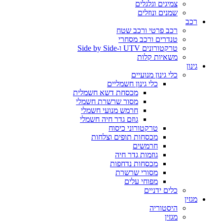
צמיגים וגלגלים
שמנים ונוזלים
רכב
רכב פרטי ורכב שטח
טנדרים ורכב מסחרי
טרקטורונים UTV ו-Side by Side
משאיות קלות
גינון
כלי גינון מנועיים
כלי גינון חשמליים
מכסחת דשא חשמלית
מסור שרשרת חשמלי
חרמש מנועי חשמלי
גוזם גדר חיה חשמלי
טרקטורוני כיסוח
מכסחות תופים וצלחות
חרמשים
גוזמות גדר חיה
מכסחות נדחפות
מסורי שרשרת
מפוחי עלים
כלים ידניים
מגזין
היסטוריה
מגזין