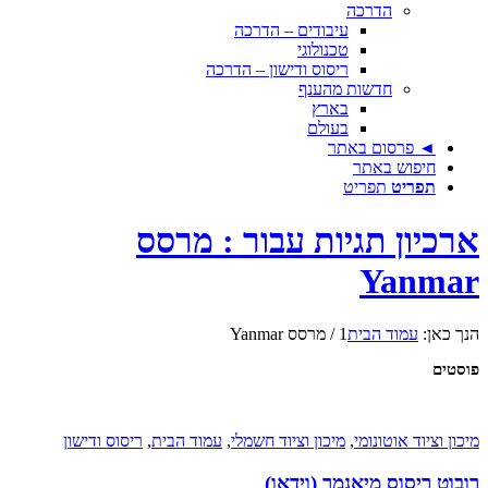
הדרכה
עיבודים – הדרכה
טכנולוגי
ריסוס ודישון – הדרכה
חדשות מהענף
בארץ
בעולם
◄ פרסום באתר
חיפוש באתר
תפריט
תפריט
ארכיון תגיות עבור : מרסס
Yanmar
הנך כאן:
עמוד הבית
1
/
מרסס Yanmar
פוסטים
מיכון וציוד אוטונומי
,
מיכון וציוד חשמלי
,
עמוד הבית
,
ריסוס ודישון
רובוט ריסוס מיאנמר (וידאו)