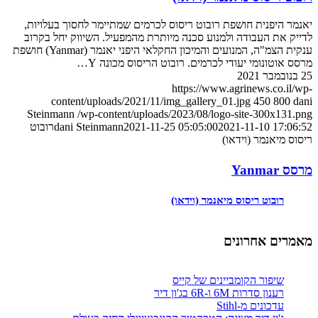
יאנמר היפנית חושפת רובוט ריסוס לכרמים שמתיימר לחסוך בעלויות,
לדייק את העבודה ולמנוע סכנה מיותרת מהמפעיל. השיווק יחל בקרוב
ענקית הצמ"ה, המנועים והמיכון החקלאי היפני יאנמר (Yanmar) חושפת
מרסס אוטונומי יעודי לכרמים. רובוט הריסוס מכונה Y…
25 בנובמבר 2021
https://www.agrinews.co.il/wp-
content/uploads/2021/11/img_gallery_01.jpg
450
800
dani
Steinmann
/wp-content/uploads/2023/08/logo-site-300x131.png
2021-11-10 17:06:52
2021-11-25 05:05:00
dani Steinmann
רובוט
ריסוס מיאנמר (וידאו)
מרסס Yanmar
רובוט ריסוס מיאנמר (וידאו)
מאמרים אחרונים
שיפור הקומביינים של קייס
רענון סדרות 6M ו-6R בג'ון דיר
עדכונים מ-Stihl