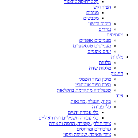
קלטרת/קולטיבטור
חציר וקש
מגובים
מכבשים
ריסוס ודישון
נגררים
מעמיסים
מעמיסים אופניים
מעמיסים טלסקופיים
יעים אופניים
מלגזות
מלגזות
מלגזות שדה
היי-טק
מיכון וציוד חשמלי
מיכון וציוד אוטונומי
טכנולוגיה מתקדמת בחקלאות
ציוד
ביגוד, הנעלה, מחנאות
כלי עבודה
כלי עבודה ידניים
כלי עבודה חשמליים והידראוליים
ציוד חילוץ, קשירה, הרמה ותאורה
גנרטורים ומדחסים
ציוד שאיבה, שטיפה וניקוי