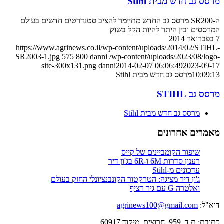
מרסס גב חדש מבית Stihl
ה-SR200 מרסס גב החדש מתיימר להציב סטנדרטים חדשים בעולם
המרססים ובין היתר להיות הקל בשוק
7 בפברואר 2014
https://www.agrinews.co.il/wp-content/uploads/2014/02/STIHL-
SR2003-1.jpg
575
800
danni
/wp-content/uploads/2023/08/logo-
site-300x131.png
danni
2014-02-07 06:06:49
2023-09-17
10:09:13
מרסס גב חדש מבית Stihl
מרסס גב STIHL
מרסס גב חדש מבית Stihl
מאמרים אחרונים
שיפור הקומביינים של קייס
רענון סדרות 6M ו-6R בג'ון דיר
עדכונים מ-Stihl
ג'ון דיר מציגה: הטרקטור הקונבנציונלי החזק בעולם
ואלטרה G עם גיר רציף
דוא"ל:
agrinews100@gmail.com
כתובת: ת.ד. 959, חרוצים, מיקוד 60917