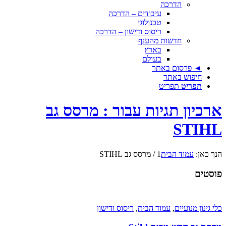
הדרכה
עיבודים – הדרכה
טכנולוגי
ריסוס ודישון – הדרכה
חדשות מהענף
בארץ
בעולם
◄ פרסום באתר
חיפוש באתר
תפריט
תפריט
ארכיון תגיות עבור : מרסס גב
STIHL
הנך כאן:
עמוד הבית
1
/
מרסס גב STIHL
פוסטים
כלי גינון מנועיים
,
עמוד הבית
,
ריסוס ודישון