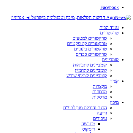
Facebook
עמוד הבית
טרקטורים
טרקטורים למטעים
טרקטורים קומפקטיים
טרקטורים בינוניים
טרקטורים כבדים
קומביינים
קומביינים לתבואות
קומביינים לתחמיץ
קומביינים לצמחי שורש
קציר
מקצרות
מכסחות
מרסקות
מיכון
הכנת והובלת מזון לבע"ח
זריעה
עיבודים
מחרשה
דיסקוס