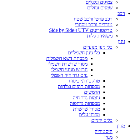
צמיגים וגלגלים
שמנים ונוזלים
רכב
רכב פרטי ורכב שטח
טנדרים ורכב מסחרי
טרקטורונים UTV ו-Side by Side
משאיות קלות
גינון
כלי גינון מנועיים
כלי גינון חשמליים
מכסחת דשא חשמלית
מסור שרשרת חשמלי
חרמש מנועי חשמלי
גוזם גדר חיה חשמלי
טרקטורוני כיסוח
מכסחות תופים וצלחות
חרמשים
גוזמות גדר חיה
מכסחות נדחפות
מסורי שרשרת
מפוחי עלים
כלים ידניים
מגזין
היסטוריה
מגזין