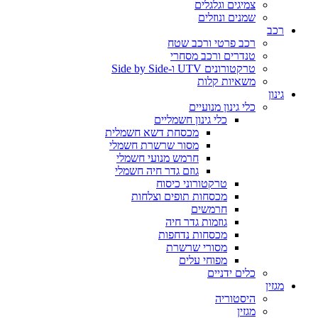
צמיגים וגלגלים
שמנים ונוזלים
רכב
רכב פרטי ורכב שטח
טנדרים ורכב מסחרי
טרקטורונים UTV ו-Side by Side
משאיות קלות
גינון
כלי גינון מנועיים
כלי גינון חשמליים
מכסחת דשא חשמלית
מסור שרשרת חשמלי
חרמש מנועי חשמלי
גוזם גדר חיה חשמלי
טרקטורוני כיסוח
מכסחות תופים וצלחות
חרמשים
גוזמות גדר חיה
מכסחות נדחפות
מסורי שרשרת
מפוחי עלים
כלים ידניים
מגזין
היסטוריה
מגזין