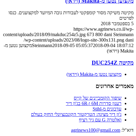
מקצוען נטען מ-Makita (וידאו)
מקיטה משיקה מסור קומפקטי לעבודות גובה המיועד למקצוענים. כנסו
לפרטים
5 בספטמבר 2018
https://www.agrinews.co.il/wp-
content/uploads/2018/09/makduc254z5.jpg
673
800
dani Steinmann
/wp-content/uploads/2023/08/logo-site-300x131.png
dani
2018-09-04 18:07:12
2018-09-05 05:05:37
Steinmann
מקצוען נטען מ-
Makita (וידאו)
מקיטה DUC254Z
מקצוען נטען מ-Makita (וידאו)
מאמרים אחרונים
שיפור הקומביינים של קייס
רענון סדרות 6M ו-6R בג'ון דיר
עדכונים מ-Stihl
ג'ון דיר מציגה: הטרקטור הקונבנציונלי החזק בעולם
ואלטרה G עם גיר רציף
דוא"ל:
agrinews100@gmail.com