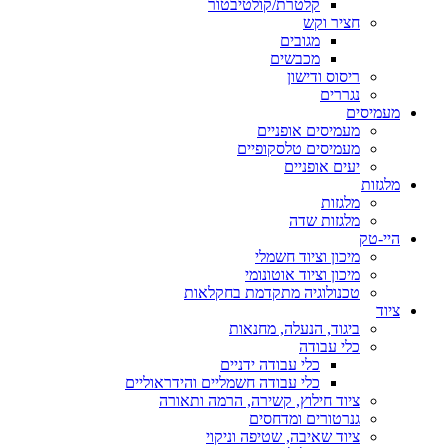
קלטרת/קולטיבטור
חציר וקש
מגובים
מכבשים
ריסוס ודישון
נגררים
מעמיסים
מעמיסים אופניים
מעמיסים טלסקופיים
יעים אופניים
מלגזות
מלגזות
מלגזות שדה
היי-טק
מיכון וציוד חשמלי
מיכון וציוד אוטונומי
טכנולוגיה מתקדמת בחקלאות
ציוד
ביגוד, הנעלה, מחנאות
כלי עבודה
כלי עבודה ידניים
כלי עבודה חשמליים והידראוליים
ציוד חילוץ, קשירה, הרמה ותאורה
גנרטורים ומדחסים
ציוד שאיבה, שטיפה וניקוי