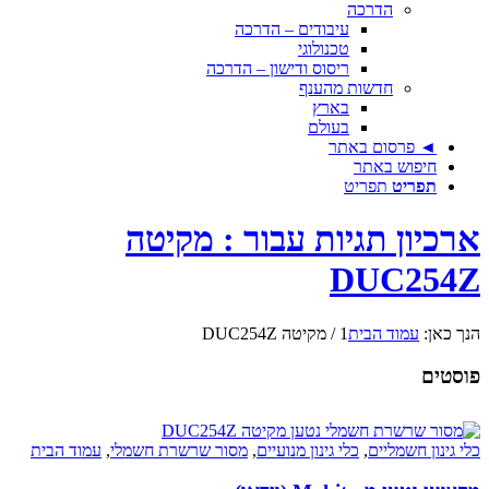
הדרכה
עיבודים – הדרכה
טכנולוגי
ריסוס ודישון – הדרכה
חדשות מהענף
בארץ
בעולם
◄ פרסום באתר
חיפוש באתר
תפריט
תפריט
ארכיון תגיות עבור : מקיטה
DUC254Z
הנך כאן:
עמוד הבית
1
/
מקיטה DUC254Z
פוסטים
כלי גינון חשמליים
,
כלי גינון מנועיים
,
מסור שרשרת חשמלי
,
עמוד הבית