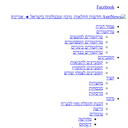
Facebook
עמוד הבית
טרקטורים
טרקטורים למטעים
טרקטורים קומפקטיים
טרקטורים בינוניים
טרקטורים כבדים
קומביינים
קומביינים לתבואות
קומביינים לתחמיץ
קומביינים לצמחי שורש
קציר
מקצרות
מכסחות
מרסקות
מיכון
הכנת והובלת מזון לבע"ח
זריעה
עיבודים
מחרשה
דיסקוס