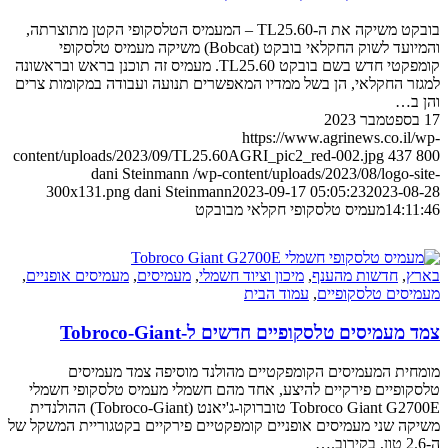
בובקט משיקה את ה-TL25.60 – המעמיס הטלסקופי הקטן מתוצרתה,
והמיועד לשוק החקלאי בובקט (Bobcat) משיקה מעמיס טלסקופי
קומפקטי חדש בשם בובקט TL25.60. מעמיס זה תוכנן בראש ובראשונה
חקלאי, הן בשל ממדיו המאפשרים תנועה ועבודה במקומות צרים
https://www.agrinews.co
content/uploads/2023/09/TL25.60AGRI_pic2_red-002.jpg
4
dani Steinmann
/wp-content/uploads/2023/08/log
300x131.png
dani Steinmann
2023-09-17 05:05:23
2023
1
מעמיס טלסקופי חקלאי מבובקט
דשות מהענף
,
מיכון וציוד חשמלי
,
מעמיסים
,
מעמיסים אופניים
,
ם טלסקופיים
,
עמוד הבית
סים טלסקופיים חדשים ל-Tobroco-Giant
המעמיסים הקומפקטיים מהולנד מוסיפה צמד מעמיסים
ים פירקיים להיצע, אחד מהם חשמלי מעמיס טלסקופי חשמלי
Tobroco Giant G2700E טוברוקו-ג'יאנט (Tobroco-Giant) ההולנדית
ני מעמיסים אופניים קומפקטיים פירקיים בקטגוריית המשקל של