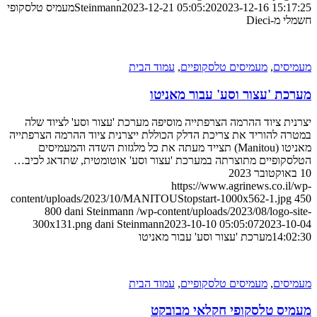
2023-12-16 1
2023-12-21 05:05:20
Steinmann
מעמיס טלסקופי
Die
ם
,
מעמיסים טלסקופיים
,
עמוד הבית
'עצור וסע' עבור מאניטו
ציוד ההרמה הצרפתייה מוסיפה מערכת 'עצור וסע' לציוד שלה
הוריד את צריכת הדלק הכוללת ייצרנית ציוד ההרמה הצרפתייה
מאניטו (Manitou) תצייד מעתה את כל מלגזות השדה והמעמיסים
פיים מתוצרתה במערכת 'עצור וסע' אוטומטית, שתדאג לכיב…
https://www.agrinews.co
content/uploads/2023/10/MANITOUStopstart-1000x562-1.
800
dani Steinmann
/wp-content/uploads/2023/08/log
300x131.png
dani Steinmann
2023-10-10 05:05:07
2023
1
מערכת 'עצור וסע' עבור מאניטו
ם
,
מעמיסים טלסקופיים
,
עמוד הבית
 טלסקופי חקלאי מבובקט