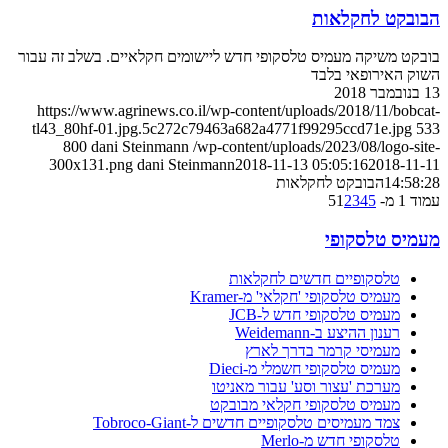
ט לחקלאות
שיקה מעמיס טלסקופי חדש ליישומים חקלאיים. בשלב זה עבור
אירופאי בלבד
https://www.agrinews.co.il/wp-content/uploads/2018/11/
tl43_80hf-01.jpg.5c272c79463a682a4771f99295ccd71e.
800
dani Steinmann
/wp-content/uploads/2023/08/log
300x131.png
dani Steinmann
2018-11-13 05:05:16
2018
1
הבובקט לחקלאות
1
2
3
4
5
 טלסקופי
לסקופיים חדשים לחקלאות
עמיס טלסקופי 'חקלאי' מ-Kramer
עמיס טלסקופי חדש ל-JCB
ענון ההיצע ב-Weidemann
עמיסי קרמר בדרך לארץ
עמיס טלסקופי חשמלי מ-Dieci
ערכת 'עצור וסע' עבור מאניטו
עמיס טלסקופי חקלאי מבובקט
מד מעמיסים טלסקופיים חדשים ל-Tobroco-Giant
לסקופי חדש מ-Merlo