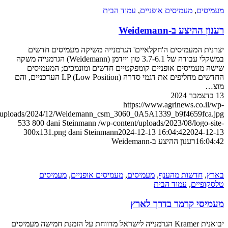
ם
,
מעמיסים אופניים
,
עמוד הבית
ע ב-Weidemann
המעמיסים ה'חקלאיים' הגרמנייה משיקה מעמיסים חדשים
במשקלי עבודה של 3.7-6.1 טון ויידמן (Weidemann) הגרמנייה משקה
מיסים אופניים קומפקטיים חדשים ומונמכים; המעמיסים
החדשים מחליפים את דגמי סדרה LP (Low Position) העדכניים, והם
https://www.agrinews.co
content/uploads/2024/12/Weidemann_csm_3060_0A5A1339_b9f4659f
533
800
dani Steinmann
/wp-content/uploads/2023/08/log
300x131.png
dani Steinmann
2024-12-13 16:04:42
2024
1
רענון ההיצע ב-Weidemann
דשות מהענף
,
מעמיסים
,
מעמיסים אופניים
,
מעמיסים
יים
,
עמוד הבית
י קרמר בדרך לארץ
יבואנית Kramer הגרמנייה לישראל מדווחת על הזמנת חמישה מעמיסים