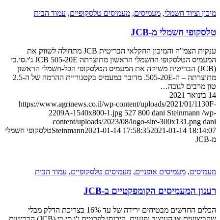
ציוד חשמלי
,
מעמיסים
,
מעמיסים טלסקופיים
,
עמוד הבית
י חשמלי מ-JCB
ענקית הצמ"ה והמיכון החקלאי הבריטית JCB מתחילה לשווק את
המעמיס הטלסקופי החשמלי הראשון מתוצרתה JCB 505-20E ג'י.סי.בי
JC) הבריטית משיקה את המעמיס הטלסקופי הכל-חשמלי הראשון
מתוצרתה – ה-505-20E. מדובר במעמיס בקטגוריית ההרמה של ה-2.5
ים לגובה…
https://www.agrinews.co.il/wp-content/uploads/2021/01
2209A-1540x800-1.jpg
527
800
dani Steinma
content/uploads/2023/08/logo-site-300x131.p
2021-01-14 1
2021-01-14 17:58:35
Steinmann
טלסקופי חשמלי
ם
,
מעמיסים אופניים
,
מעמיסים טלסקופיים
,
עמוד הבית
המעמיסים הקומפקטיים ב-JCB
הכלים החדשים מבטיחים ירידה של עד 16% בצריכת הדלק מבלי
שהביצועים או העיצוב נפגעים. היכנסו לפרטים ג'י.סי.בי (JCB) הבריטית