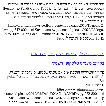
מנייה מרחיבה את היצע המותרים שלה גם לתחום המעמיסים
הטלסקופיים – עם עזרה קטנה מחברים Fendt Cargo T955 פנד (Fendt)
יה מפתיעה עם השקת מעמיס טלסקופי ראשון מתוצרתה; מדובר
Fendt  המיועד למגזרי החקלאות ה…
https://www.agrinews.co.il/wp-content/uploads/2019/11/
low.jpg
512
800
dani Steinmann
/wp-content/uploads/2023/0
site-300x131.png
dani Steinmann
2019-11-17 05:05:04
2019
1
טלסקופי ראשון ל-Fendt
ציוד חשמלי
,
מעמיסים טלסקופיים
,
עמוד הבית
 מעמיס טלסקופי חשמלי
איטלקייה חושפת שוב אב טיפוס של מעמיס טלסקופי חשמלי,
השקה הרשמית הצפויה באפריל. מה כבר ידוע על כלי מעניין
https://www.agrinews.co
content/uploads/2019/03/DrfmDXAX4AANbEv.jpg
572
8
Steinmann
/wp-content/uploads/2023/08/logo-site-300x
2019-02-28 1
2019-03-06 05:05:44
dani Steinmann
בקרוב: