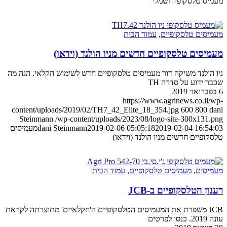
טלסקופי חשמלי
ם טלסקופיים
,
עמוד הבית
ם טלסקופיים חדשים מניו הולנד (וידאו)
נד משיקה דור מעמיסים טלסקופיים חדש לשימוש חקלאי. הנה מה
וע על סדרה TH
https://www.agrinews.co
content/uploads/2019/02/TH7_42_Elite_18_354.jpg
600
8
Steinmann
/wp-content/uploads/2023/08/logo-site-300x
2019-02-04 1
2019-02-06 05:05:18
dani Steinmann
מעמיסים
ים חדשים מניו הולנד (וידאו)
ם
,
מעמיסים טלסקופיים
,
עמוד הבית
טלסקופיים ב-JCB
 משפרת את המעמיסים הטלסקופיים ה'חקלאיים' מתוצרתה לקראת