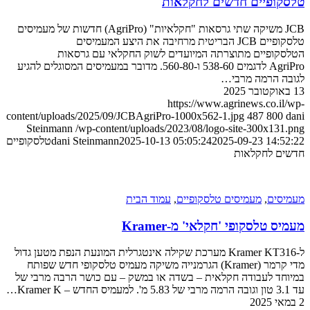
פיים חדשים לחקלאות
JCB משיקה שתי גרסאות "חקלאיות" (AgriPro) חדשות של מעמיסים
טלסקופיים JCB הבריטית מרחיבה את היצע המעמיסים
פיים מתוצרתה המיועדים לשוק החקלאי עם גרסאות
AgriPro לדגמים 538-60 ו-560-80. מדובר במעמיסים המסוגלים להגיע
הרמה מרבי…
https://www.agrinews.co
content/uploads/2025/09/JCBAgriPro-1000x562-1.jpg
487
8
Steinmann
/wp-content/uploads/2023/08/logo-site-300x
2025-09-23 1
2025-10-13 05:05:24
dani Steinmann
טלסקופיים
לחקלאות
ם
,
מעמיסים טלסקופיים
,
עמוד הבית
לסקופי 'חקלאי' מ-Kramer
ל-Kramer KT316 מערכת שקילה אינטגרלית המונעת הנפת מטען גדול
מדי קרמר (Kramer) הגרמנייה משיקה מעמיס טלסקופי חדש שפותח
 לעבודה חקלאית – בשדה או במשק – עם כושר הרבה מרבי של