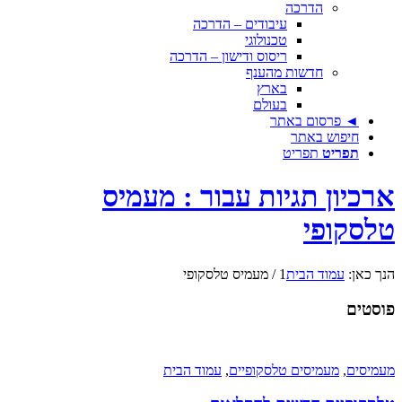
הדרכה
עיבודים – הדרכה
טכנולוגי
ריסוס ודישון – הדרכה
חדשות מהענף
בארץ
בעולם
 פרסום באתר
יפוש באתר
פריט
תפריט
ון תגיות עבור : מעמיס
קופי
:
עמוד הבית
1
/
מעמיס טלסקופי
ם
ם
,
מעמיסים טלסקופיים
,
עמוד הבית