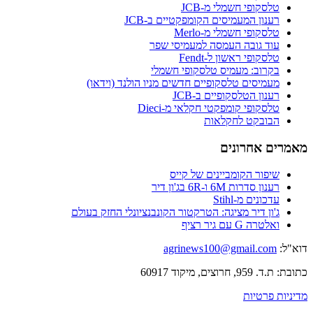
לסקופי חשמלי מ-JCB
ענון המעמיסים הקומפקטיים ב-JCB
לסקופי חשמלי מ-Merlo
וד גובה העמסה למעמיסי שפר
לסקופי ראשון ל-Fendt
קרוב: מעמיס טלסקופי חשמלי
עמיסים טלסקופיים חדשים מניו הולנד (וידאו)
ענון הטלסקופיים ב-JCB
לסקופי קומפקטי חקלאי מ-Dieci
בובקט לחקלאות
ם אחרונים
יפור הקומביינים של קייס
נון סדרות 6M ו-6R בג'ון דיר
דכונים מ-Stihl
'ון דיר מציגה: הטרקטור הקונבנציונלי החזק בעולם
לטרה G עם גיר רציף
agrinews100@gmail.com
צים, מיקוד 60917
 פרטיות