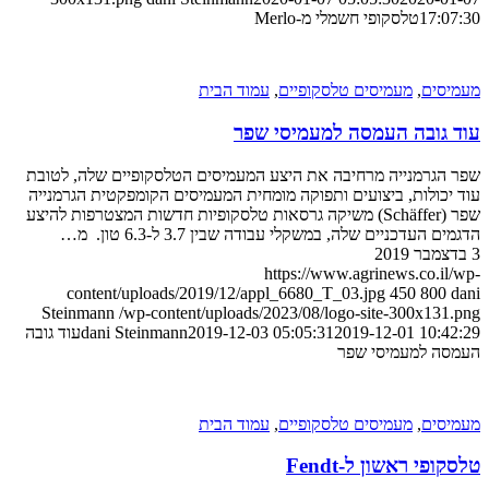
1
טלסקופי חשמלי מ-Merlo
ם
,
מעמיסים טלסקופיים
,
עמוד הבית
ובה העמסה למעמיסי שפר
רמנייה מרחיבה את היצע המעמיסים הטלסקופיים שלה, לטובת
לות, ביצועים ותפוקה מומחית המעמיסים הקומפקטית הגרמנייה
שפר (Schäffer) משיקה גרסאות טלסקופיות חדשות המצטרפות להיצע
דכניים שלה, במשקלי עבודה שבין 3.7 ל-6.3 טון. מ…
https://www.agrinews.co
content/uploads/2019/12/appl_6680_T_03.jpg
450
8
Steinmann
/wp-content/uploads/2023/08/logo-site-300x
2019-12-01 1
2019-12-03 05:05:31
dani Steinmann
עוד גובה
למעמיסי שפר
ם
,
מעמיסים טלסקופיים
,
עמוד הבית
 ראשון ל-Fendt