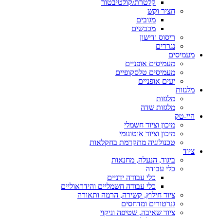
קלטרת/קולטיבטור
חציר וקש
מגובים
מכבשים
ריסוס ודישון
נגררים
עמיסים
מעמיסים אופניים
מעמיסים טלסקופיים
יעים אופניים
לגזות
מלגזות
מלגזות שדה
יי-טק
מיכון וציוד חשמלי
מיכון וציוד אוטונומי
טכנולוגיה מתקדמת בחקלאות
יוד
ביגוד, הנעלה, מחנאות
כלי עבודה
כלי עבודה ידניים
כלי עבודה חשמליים והידראוליים
ציוד חילוץ, קשירה, הרמה ותאורה
גנרטורים ומדחסים
ציוד שאיבה, שטיפה וניקוי