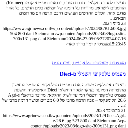
חדשים למגזר החקלאי חברת מפרם, יבואנית מעמיסי קרמר (Kramer)
ם לישראל, מדווחת על הזמנה של חמישה כלים חדשים, כל אחד
חר. הכלים החדשים העושים דרכם ארצה הם מהדגמים
…
https://www.agrinews.co.il/wp-content/uploads/2024/06/KL6
504
800
dani Steinmann
/wp-content/uploads/2023/08/log
300x131.png
dani Steinmann
2024-06-23 05:05:27
2024
1
מעמיסי קרמר בדרך לארץ
ם
,
מעמיסים טלסקופיים
,
עמוד הבית
לסקופי חשמלי מ-Dieci
 האיטלקייה משיקה את המעמיס הטלסקופי החשמלי הראשון
מתוצרתה המיועד בעיקר למגזר החקלאי Dieci האיטלקייה חושפת
מעמיס טלסקופי חשמלי המיועד לשוק החקלאי. מדובר בדיאצ'י Agri-e
26.6 הקומפקטי – גובה הרמה מרבי של 6.0 מטרים וכושר הרמה מרבי של
https://www.agrinews.co.il/wp-content/uploads/2023/12/Diec
e-26.6.jpg
523
800
dani Steinma
content/uploads/2023/08/logo-site-300x131.p