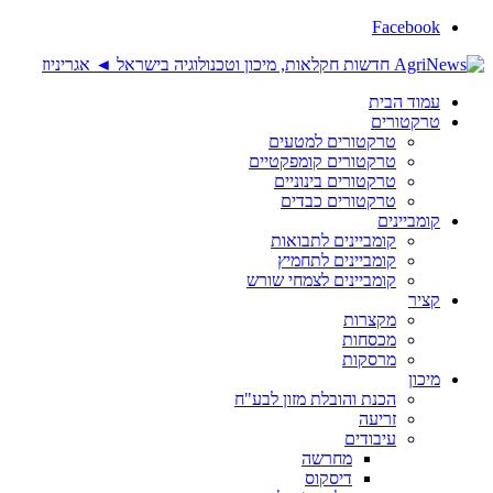
Faceboo
מוד הבית
רקטורים
טרקטורים למטעים
טרקטורים קומפקטיים
טרקטורים בינוניים
טרקטורים כבדים
ומביינים
קומביינים לתבואות
קומביינים לתחמיץ
קומביינים לצמחי שורש
ציר
מקצרות
מכסחות
מרסקות
יכון
הכנת והובלת מזון לבע"ח
זריעה
עיבודים
מחרשה
דיסקוס