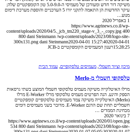
משיקה דור חדש ומעודכן של מעמיסי ה-5.0-9.0 טון הקומפקטיים שלה;
עיקר החדשות הן התאמה לתקני יורו 5 העדכניים והוספת מערכת דימום
https://www.agrinews.co
content/uploads/2020/04/5._jcb_tm220_stage-v_3_-_copy.
800
dani Steinmann
/wp-content/uploads/2023/08/log
300x131.png
dani Steinmann
2020-04-01 15:27:40
2020
1
רענון המעמיסים הקומפקטיים ב-JCB
ציוד חשמלי
,
מעמיסים טלסקופיים
,
עמוד הבית
 חשמלי מ-Merlo
איטלקייה משיקה מעמיס טלסקופי חשמלי המוצע בשתי גרסאות
הספק והינע. הנה הפרטים מעמיס טלסקופי מרלו E-Worker מרלו
(Merlo) האיטלקייה משיקה צמד מעמיסים טלסקופיים קומפקטיים
חשמליים תחת שם הדגם E-Worker. מדובר בשני מעמיסים דומים
 הממדים …
https://www.agrinews.co.il/wp-content/uploads/2020/01/o
534
800
dani Steinmann
/wp-content/uploads/2023/08/log
300x131.png
dani Steinmann
2020-01-07 05:05:30
2020