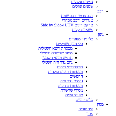
צמיגים וגלגלים
שמנים ונוזלים
כב
רכב פרטי ורכב שטח
טנדרים ורכב מסחרי
טרקטורונים UTV ו-Side by Side
משאיות קלות
ינון
כלי גינון מנועיים
כלי גינון חשמליים
מכסחת דשא חשמלית
מסור שרשרת חשמלי
חרמש מנועי חשמלי
גוזם גדר חיה חשמלי
טרקטורוני כיסוח
מכסחות תופים וצלחות
חרמשים
גוזמות גדר חיה
מכסחות נדחפות
מסורי שרשרת
מפוחי עלים
כלים ידניים
גזין
היסטוריה
מגזין