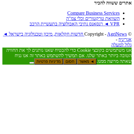
ששווה להכיר
Compare Business Service
שוואת טרקטורים וכלי צמ"ה
◄ רנסאנס נתיבי האבולוציה בתעשיית הרכב
AgriNews חדשות חקלאות, מיכון וטכנולוגיה בישראל ◄
-
עלה
אנו משתמשים בקובצי Cookie כדי להבטיח שאנו נותנים לך את החוויה
יותר באתר שלנו. אם תמשיך להשתמש באתר זה אנו נניח
רוצה ממנו.
◄ מאשר
חסום
מדיניות פרטיות