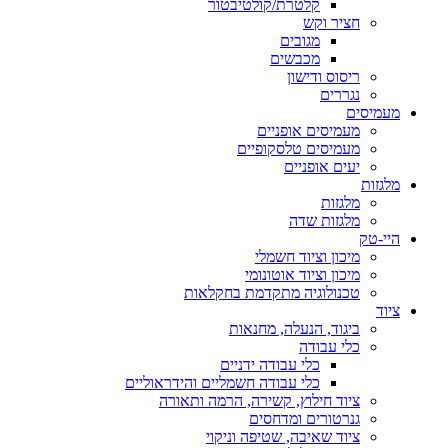
קלטרת/קולטיבטור
חציר וקש
מגובים
מכבשים
ריסוס ודישון
נגררים
מעמיסים
מעמיסים אופניים
מעמיסים טלסקופיים
יעים אופניים
מלגזות
מלגזות
מלגזות שדה
היי-טק
מיכון וציוד חשמלי
מיכון וציוד אוטונומי
טכנולוגיה מתקדמת בחקלאות
ציוד
ביגוד, הנעלה, מחנאות
כלי עבודה
כלי עבודה ידניים
כלי עבודה חשמליים והידראוליים
ציוד חילוץ, קשירה, הרמה ותאורה
גנרטורים ומדחסים
ציוד שאיבה, שטיפה וניקוי