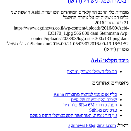
רב-כלי חשמלי משוויץ (וידאו)
מומחית כלי הרכב החקלאיים המיוחדים השוויצרית Aebi חושפת שני
כלים רב משימתיים על טהרת החשמל
21 בספטמבר 2016
https://www.agrinews.co.il/wp-content/uploads/2016/09/Aebi-
EC170_1.jpg
566
800
dani Steinmann
/wp-
content/uploads/2023/08/logo-site-300x131.png
dani
2016-09-19 18:51:52
2016-09-21 05:05:07
Steinmann
רב-כלי חשמלי
משוויץ (וידאו)
מיכון חקלאי Aebi
רב-כלי חשמלי משוויץ (וידאו)
מאמרים אחרונים
סלף אוטונומי למחצה מתוצרת Kuhn
שיפור הקומביינים של קייס
רענון סדרות 6M ו-6R בג'ון דיר
עדכונים מ-Stihl
ג'ון דיר מציגה: הטרקטור הקונבנציונלי החזק בעולם
דוא"ל:
agrinews100@gmail.com