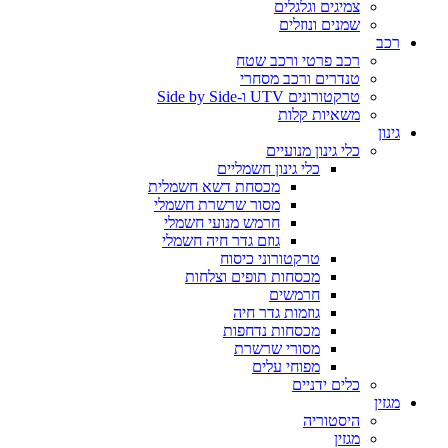
צמיגים וגלגלים
שמנים ונוזלים
רכב
רכב פרטי ורכב שטח
טנדרים ורכב מסחרי
טרקטורונים UTV ו-Side by Side
משאיות קלות
גינון
כלי גינון מנועיים
כלי גינון חשמליים
מכסחת דשא חשמלית
מסור שרשרת חשמלי
חרמש מנועי חשמלי
גוזם גדר חיה חשמלי
טרקטורוני כיסוח
מכסחות תופים וצלחות
חרמשים
גוזמות גדר חיה
מכסחות נדחפות
מסורי שרשרת
מפוחי עלים
כלים ידניים
מגזין
היסטוריה
מגזין