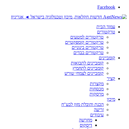
Facebook
עמוד הבית
טרקטורים
טרקטורים למטעים
טרקטורים קומפקטיים
טרקטורים בינוניים
טרקטורים כבדים
קומביינים
קומביינים לתבואות
קומביינים לתחמיץ
קומביינים לצמחי שורש
קציר
מקצרות
מכסחות
מרסקות
מיכון
הכנת והובלת מזון לבע"ח
זריעה
עיבודים
מחרשה
דיסקוס