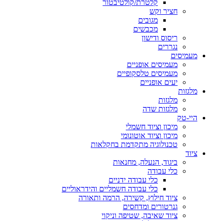
קלטרת/קולטיבטור
חציר וקש
מגובים
מכבשים
ריסוס ודישון
נגררים
מעמיסים
מעמיסים אופניים
מעמיסים טלסקופיים
יעים אופניים
מלגזות
מלגזות
מלגזות שדה
היי-טק
מיכון וציוד חשמלי
מיכון וציוד אוטונומי
טכנולוגיה מתקדמת בחקלאות
ציוד
ביגוד, הנעלה, מחנאות
כלי עבודה
כלי עבודה ידניים
כלי עבודה חשמליים והידראוליים
ציוד חילוץ, קשירה, הרמה ותאורה
גנרטורים ומדחסים
ציוד שאיבה, שטיפה וניקוי