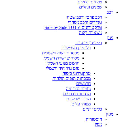
צמיגים וגלגלים
שמנים ונוזלים
רכב
רכב פרטי ורכב שטח
טנדרים ורכב מסחרי
טרקטורונים UTV ו-Side by Side
משאיות קלות
גינון
כלי גינון מנועיים
כלי גינון חשמליים
מכסחת דשא חשמלית
מסור שרשרת חשמלי
חרמש מנועי חשמלי
גוזם גדר חיה חשמלי
טרקטורוני כיסוח
מכסחות תופים וצלחות
חרמשים
גוזמות גדר חיה
מכסחות נדחפות
מסורי שרשרת
מפוחי עלים
כלים ידניים
מגזין
היסטוריה
מגזין