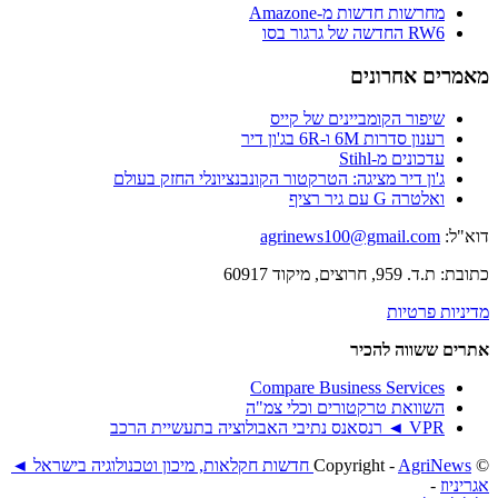
מחרשות חדשות מ-Amazone
RW6 החדשה של גרגור בסו
מאמרים אחרונים
שיפור הקומביינים של קייס
רענון סדרות 6M ו-6R בג'ון דיר
עדכונים מ-Stihl
ג'ון דיר מציגה: הטרקטור הקונבנציונלי החזק בעולם
ואלטרה G עם גיר רציף
דוא"ל:
agrinews100@gmail.com
כתובת: ת.ד. 959, חרוצים, מיקוד 60917
מדיניות פרטיות
אתרים ששווה להכיר
Compare Business Services
השוואת טרקטורים וכלי צמ"ה
VPR ◄ רנסאנס נתיבי האבולוציה בתעשיית הרכב
© ‫Copyright -
AgriNews חדשות חקלאות, מיכון וטכנולוגיה בישראל ◄
אגריניוז
-