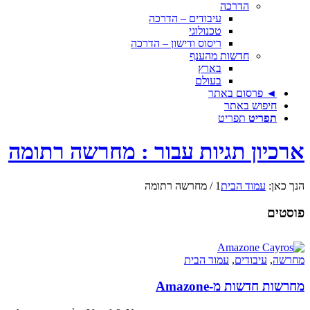
הדרכה
עיבודים – הדרכה
טכנולוגי
ריסוס ודישון – הדרכה
חדשות מהענף
בארץ
בעולם
◄ פרסום באתר
חיפוש באתר
תפריט
תפריט
ארכיון תגיות עבור : מחרשה רתומה
הנך כאן:
עמוד הבית
1
/
מחרשה רתומה
פוסטים
מחרשה
,
עיבודים
,
עמוד הבית
מחרשות חדשות מ-Amazone