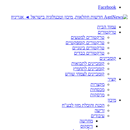
Facebook
עמוד הבית
טרקטורים
טרקטורים למטעים
טרקטורים קומפקטיים
טרקטורים בינוניים
טרקטורים כבדים
קומביינים
קומביינים לתבואות
קומביינים לתחמיץ
קומביינים לצמחי שורש
קציר
מקצרות
מכסחות
מרסקות
מיכון
הכנת והובלת מזון לבע"ח
זריעה
עיבודים
מחרשה
דיסקוס