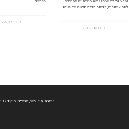
Noot על ידי Amazone הגרמנייה מתחילה
בהתאם...
לתת אותותיה, בדמות סדרה חדשה ורב-גונית
7 במרץ 2013
7 בדצמבר 2016
כתובת: ת.ד. 959, חרוצים, מיקוד 60917