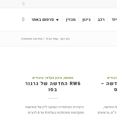
וד
רכב
גינון
מגזין
◄ פרסום באתר
הנך כאן:
עמוד הבית
/
מחרשה מתהפכת
יבודים
מחרשה
,
מיכון חקלאי
,
עיבודים
דשה –
RW6 החדשה של גרגור
בסו
קוהן משיקים את ה-Vari-Leader החדשה,
היצרנית הצרפתייה השיקה ליין של מחרשות
מחרשה לטרקטורים עם עד 360 כ"ס, וביצועים
מתקדמות מתהפכות בעלות 4 עד 6 להבים