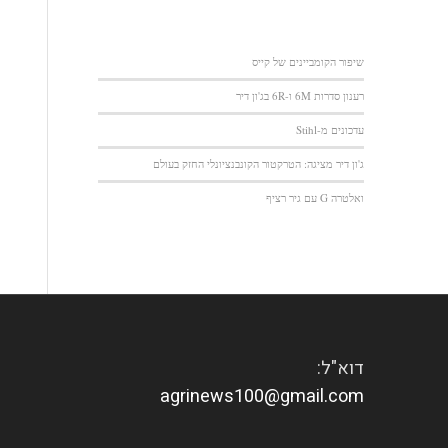
שיפור הקומביינים של קייס
רענון סדרות 6M ו-6R בג'ון דיר
עדכונים מ-Stihl
ג'ון דיר מציגה: הטרקטור הקונבנציונלי החזק בעולם
ואלטרה G עם גיר רציף
דוא"ל:
agrinews100@gmail.com