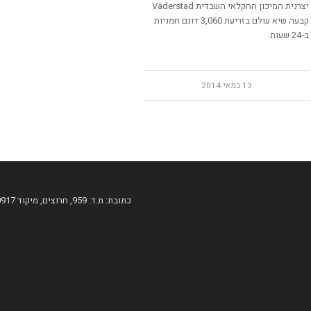
יצרנית המיכון החקלאי השבדית Väderstad
קבעה שיא עולם בזריעת 3,060 דונם חמניות
ב-24 שעות
13 במאי 2014
כתובת: ת.ד. 959, חרוצים, מיקוד 60917