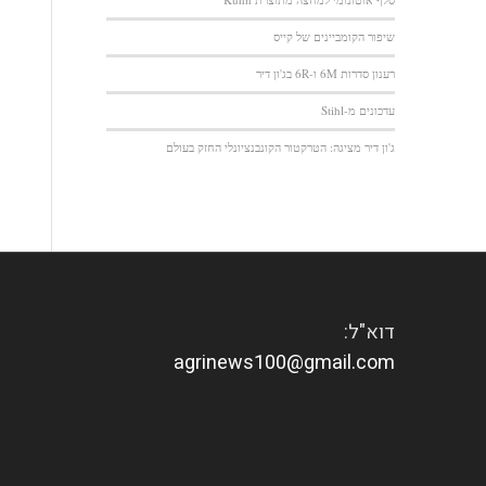
שיפור הקומביינים של קייס
רענון סדרות 6M ו-6R בג'ון דיר
עדכונים מ-Stihl
ג'ון דיר מציגה: הטרקטור הקונבנציונלי החזק בעולם
דוא"ל:
agrinews100@gmail.com