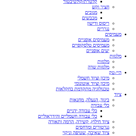
קלטרת/קולטיבטור
חציר וקש
מגובים
מכבשים
ריסוס ודישון
נגררים
מעמיסים
מעמיסים אופניים
מעמיסים טלסקופיים
יעים אופניים
מלגזות
מלגזות
מלגזות שדה
היי-טק
מיכון וציוד חשמלי
מיכון וציוד אוטונומי
טכנולוגיה מתקדמת בחקלאות
ציוד
ביגוד, הנעלה, מחנאות
כלי עבודה
כלי עבודה ידניים
כלי עבודה חשמליים והידראוליים
ציוד חילוץ, קשירה, הרמה ותאורה
גנרטורים ומדחסים
ציוד שאיבה, שטיפה וניקוי