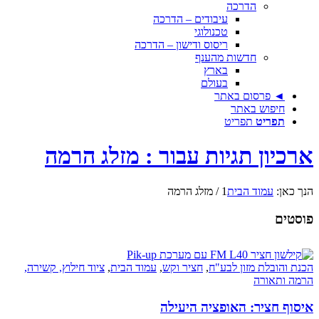
הדרכה
עיבודים – הדרכה
טכנולוגי
ריסוס ודישון – הדרכה
חדשות מהענף
בארץ
בעולם
◄ פרסום באתר
חיפוש באתר
תפריט
תפריט
ארכיון תגיות עבור : מזלג הרמה
הנך כאן:
עמוד הבית
1
/
מזלג הרמה
פוסטים
הכנת והובלת מזון לבע"ח
,
חציר וקש
,
עמוד הבית
,
ציוד חילוץ, קשירה,
הרמה ותאורה
איסוף חציר: האופציה היעילה