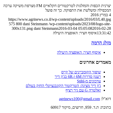
יצרנית הכפות והמזלגות לטרקטורים חקלאיים FM מצרפת משיקה ערכה
המכפילה ומשלשת את התפוקה. כך זה פועל
4 במרץ 2016
https://www.agrinews.co.il/wp-content/uploads/2016/03/L40.jpg
575
800
dani Steinmann
/wp-content/uploads/2023/08/logo-site-
300x131.png
dani Steinmann
2016-03-04 05:05:08
2016-02-28
13:31:42
איסוף חציר: האופציה היעילה
מזלג הרמה
איסוף חציר: האופציה היעילה
מאמרים אחרונים
שיפור הקומביינים של קייס
רענון סדרות 6M ו-6R בג'ון דיר
עדכונים מ-Stihl
ג'ון דיר מציגה: הטרקטור הקונבנציונלי החזק בעולם
ואלטרה G עם גיר רציף
דוא"ל:
agrinews100@gmail.com
כתובת: ת.ד. 959, חרוצים, מיקוד 60917