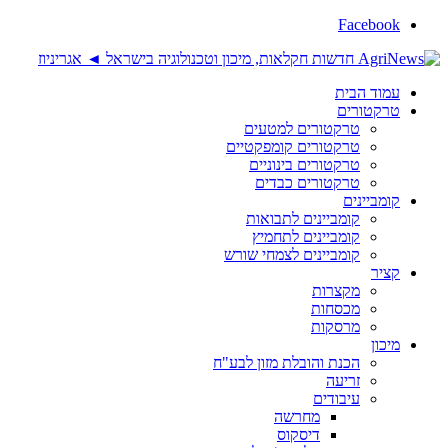
Facebook
עמוד הבית
טרקטורים
טרקטורים למטעים
טרקטורים קומפקטיים
טרקטורים בינוניים
טרקטורים כבדים
קומביינים
קומביינים לתבואות
קומביינים לתחמיץ
קומביינים לצמחי שורש
קציר
מקצרות
מכסחות
מרסקות
מיכון
הכנת והובלת מזון לבע"ח
זריעה
עיבודים
מחרשה
דיסקוס