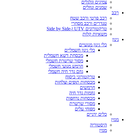
צמיגים וגלגלים
שמנים ונוזלים
רכב
רכב פרטי ורכב שטח
טנדרים ורכב מסחרי
טרקטורונים UTV ו-Side by Side
משאיות קלות
גינון
כלי גינון מנועיים
כלי גינון חשמליים
מכסחת דשא חשמלית
מסור שרשרת חשמלי
חרמש מנועי חשמלי
גוזם גדר חיה חשמלי
טרקטורוני כיסוח
מכסחות תופים וצלחות
חרמשים
גוזמות גדר חיה
מכסחות נדחפות
מסורי שרשרת
מפוחי עלים
כלים ידניים
מגזין
היסטוריה
מגזין