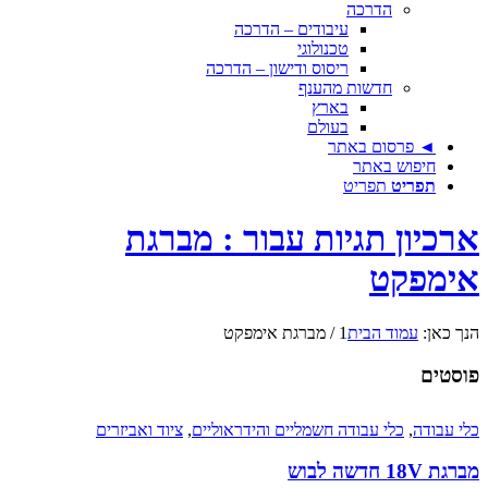
הדרכה
עיבודים – הדרכה
טכנולוגי
ריסוס ודישון – הדרכה
חדשות מהענף
בארץ
בעולם
◄ פרסום באתר
חיפוש באתר
תפריט
תפריט
ארכיון תגיות עבור : מברגת
אימפקט
הנך כאן:
עמוד הבית
1
/
מברגת אימפקט
פוסטים
כלי עבודה
,
כלי עבודה חשמליים והידראוליים
,
ציוד ואביזרים
מברגת 18V חדשה לבוש