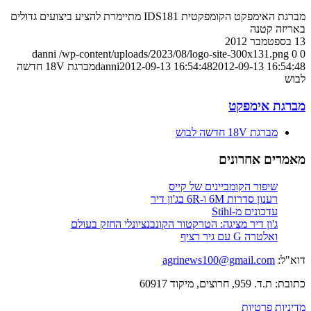
מברגת האימפקט הקומפקטית IDS181 מתיימרת להציע ביצועים גדולים
באריזה קטנה
13 בספטמבר 2012
danni
/wp-content/uploads/2023/08/logo-site-300x131.png
0
0
2012-09-13 16:54:48
2012-09-13 16:54:48
danni
מברגת 18V חדשה
לבוש
מברגת אימפקט
מברגת 18V חדשה לבוש
מאמרים אחרונים
שיפור הקומביינים של קייס
רענון סדרות 6M ו-6R בג'ון דיר
עדכונים מ-Stihl
ג'ון דיר מציגה: הטרקטור הקונבנציונלי החזק בעולם
ואלטרה G עם גיר רציף
דוא"ל:
agrinews100@gmail.com
כתובת: ת.ד. 959, חרוצים, מיקוד 60917
מדיניות פרטיות