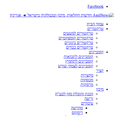
Facebook
עמוד הבית
טרקטורים
טרקטורים למטעים
טרקטורים קומפקטיים
טרקטורים בינוניים
טרקטורים כבדים
קומביינים
קומביינים לתבואות
קומביינים לתחמיץ
קומביינים לצמחי שורש
קציר
מקצרות
מכסחות
מרסקות
מיכון
הכנת והובלת מזון לבע"ח
זריעה
עיבודים
מחרשה
דיסקוס