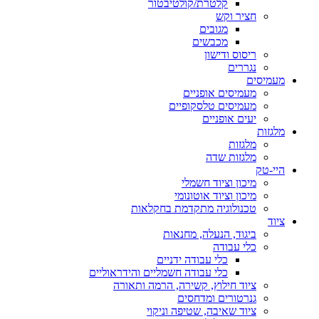
קלטרת/קולטיבטור
חציר וקש
מגובים
מכבשים
ריסוס ודישון
נגררים
מעמיסים
מעמיסים אופניים
מעמיסים טלסקופיים
יעים אופניים
מלגזות
מלגזות
מלגזות שדה
היי-טק
מיכון וציוד חשמלי
מיכון וציוד אוטונומי
טכנולוגיה מתקדמת בחקלאות
ציוד
ביגוד, הנעלה, מחנאות
כלי עבודה
כלי עבודה ידניים
כלי עבודה חשמליים והידראוליים
ציוד חילוץ, קשירה, הרמה ותאורה
גנרטורים ומדחסים
ציוד שאיבה, שטיפה וניקוי