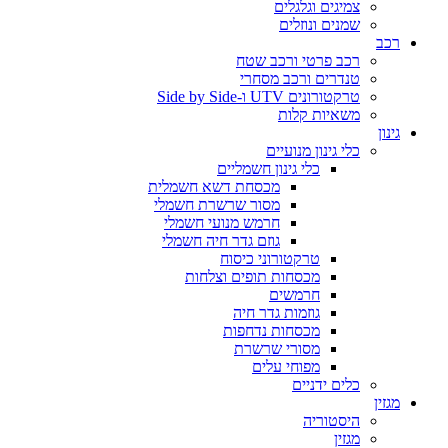
צמיגים וגלגלים
שמנים ונוזלים
רכב
רכב פרטי ורכב שטח
טנדרים ורכב מסחרי
טרקטורונים UTV ו-Side by Side
משאיות קלות
גינון
כלי גינון מנועיים
כלי גינון חשמליים
מכסחת דשא חשמלית
מסור שרשרת חשמלי
חרמש מנועי חשמלי
גוזם גדר חיה חשמלי
טרקטורוני כיסוח
מכסחות תופים וצלחות
חרמשים
גוזמות גדר חיה
מכסחות נדחפות
מסורי שרשרת
מפוחי עלים
כלים ידניים
מגזין
היסטוריה
מגזין