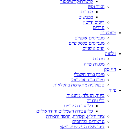
קלטרת/קולטיבטור
חציר וקש
מגובים
מכבשים
ריסוס ודישון
נגררים
מעמיסים
מעמיסים אופניים
מעמיסים טלסקופיים
יעים אופניים
מלגזות
מלגזות
מלגזות שדה
היי-טק
מיכון וציוד חשמלי
מיכון וציוד אוטונומי
טכנולוגיה מתקדמת בחקלאות
ציוד
ביגוד, הנעלה, מחנאות
כלי עבודה
כלי עבודה ידניים
כלי עבודה חשמליים והידראוליים
ציוד חילוץ, קשירה, הרמה ותאורה
גנרטורים ומדחסים
ציוד שאיבה, שטיפה וניקוי