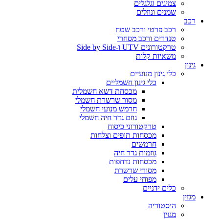
צמיגים וגלגלים
שמנים ונוזלים
רכב
רכב פרטי ורכב שטח
טנדרים ורכב מסחרי
טרקטורונים UTV ו-Side by Side
משאיות קלות
גינון
כלי גינון מנועיים
כלי גינון חשמליים
מכסחת דשא חשמלית
מסור שרשרת חשמלי
חרמש מנועי חשמלי
גוזם גדר חיה חשמלי
טרקטורוני כיסוח
מכסחות תופים וצלחות
חרמשים
גוזמות גדר חיה
מכסחות נדחפות
מסורי שרשרת
מפוחי עלים
כלים ידניים
מגזין
היסטוריה
מגזין