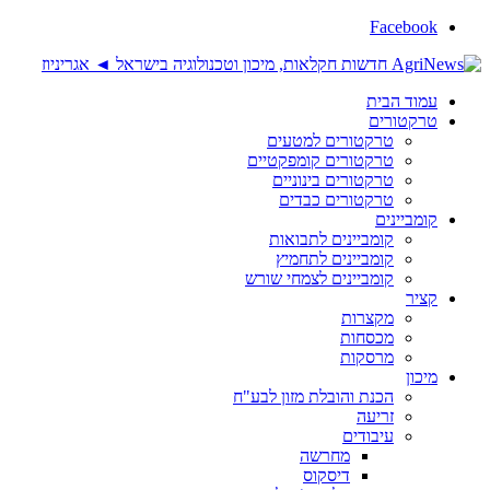
Facebook
עמוד הבית
טרקטורים
טרקטורים למטעים
טרקטורים קומפקטיים
טרקטורים בינוניים
טרקטורים כבדים
קומביינים
קומביינים לתבואות
קומביינים לתחמיץ
קומביינים לצמחי שורש
קציר
מקצרות
מכסחות
מרסקות
מיכון
הכנת והובלת מזון לבע"ח
זריעה
עיבודים
מחרשה
דיסקוס