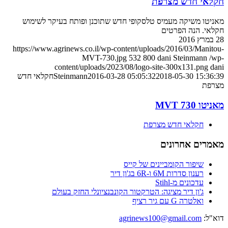
חקלאי חדש מצרפת
מאניטו משיקה מעמיס טלסקופי חדש שתוכנן ופותח בעיקר לשימוש
חקלאי. הנה הפרטים
28 במרץ 2016
https://www.agrinews.co.il/wp-content/uploads/2016/03/Manitou-
MVT-730.jpg
532
800
dani Steinmann
/wp-
content/uploads/2023/08/logo-site-300x131.png
dani
2018-05-30 15:36:39
2016-03-28 05:05:32
Steinmann
חקלאי חדש
מצרפת
מאניטו MVT 730
חקלאי חדש מצרפת
מאמרים אחרונים
שיפור הקומביינים של קייס
רענון סדרות 6M ו-6R בג'ון דיר
עדכונים מ-Stihl
ג'ון דיר מציגה: הטרקטור הקונבנציונלי החזק בעולם
ואלטרה G עם גיר רציף
דוא"ל:
agrinews100@gmail.com