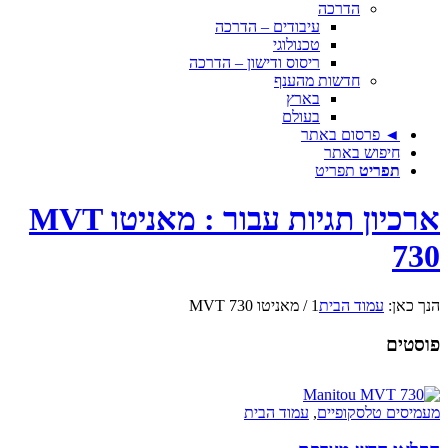
הדרכה
עיבודים – הדרכה
טכנולוגי
ריסוס ודישון – הדרכה
חדשות מהענף
בארץ
בעולם
◄ פרסום באתר
חיפוש באתר
תפריט
תפריט
ארכיון תגיות עבור : מאניטו MVT
730
הנך כאן:
עמוד הבית
1
/
מאניטו MVT 730
פוסטים
מעמיסים טלסקופיים
,
עמוד הבית