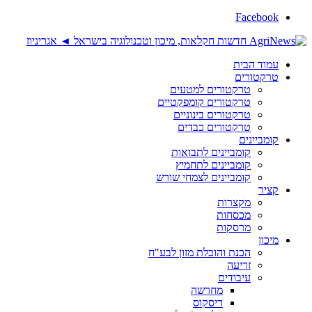
Facebook
עמוד הבית
טרקטורים
טרקטורים למטעים
טרקטורים קומפקטיים
טרקטורים בינוניים
טרקטורים כבדים
קומביינים
קומביינים לתבואות
קומביינים לתחמיץ
קומביינים לצמחי שורש
קציר
מקצרות
מכסחות
מרסקות
מיכון
הכנת והובלת מזון לבע"ח
זריעה
עיבודים
מחרשה
דיסקוס