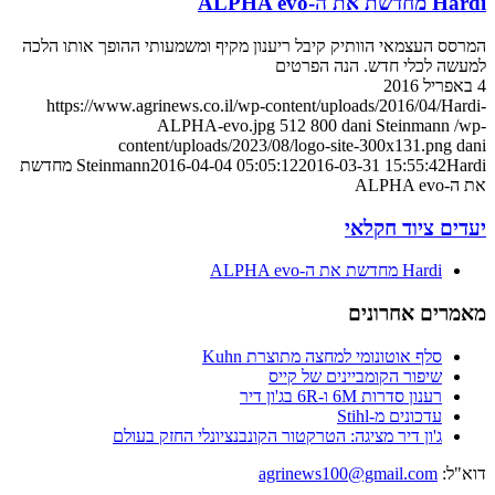
Hardi מחדשת את ה-ALPHA evo
המרסס העצמאי הוותיק קיבל ריענון מקיף ומשמעותי ההופך אותו הלכה
למעשה לכלי חדש. הנה הפרטים
4 באפריל 2016
https://www.agrinews.co.il/wp-content/uploads/2016/04/Hardi-
ALPHA-evo.jpg
512
800
dani Steinmann
/wp-
content/uploads/2023/08/logo-site-300x131.png
dani
2016-03-31 15:55:42
2016-04-04 05:05:12
Steinmann
Hardi מחדשת
את ה-ALPHA evo
יעדים ציוד חקלאי
Hardi מחדשת את ה-ALPHA evo
מאמרים אחרונים
סלף אוטונומי למחצה מתוצרת Kuhn
שיפור הקומביינים של קייס
רענון סדרות 6M ו-6R בג'ון דיר
עדכונים מ-Stihl
ג'ון דיר מציגה: הטרקטור הקונבנציונלי החזק בעולם
דוא"ל:
agrinews100@gmail.com