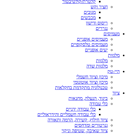
קלטרת/קולטיבטור
חציר וקש
מגובים
מכבשים
ריסוס ודישון
נגררים
מעמיסים
מעמיסים אופניים
מעמיסים טלסקופיים
יעים אופניים
מלגזות
מלגזות
מלגזות שדה
היי-טק
מיכון וציוד חשמלי
מיכון וציוד אוטונומי
טכנולוגיה מתקדמת בחקלאות
ציוד
ביגוד, הנעלה, מחנאות
כלי עבודה
כלי עבודה ידניים
כלי עבודה חשמליים והידראוליים
ציוד חילוץ, קשירה, הרמה ותאורה
גנרטורים ומדחסים
ציוד שאיבה, שטיפה וניקוי