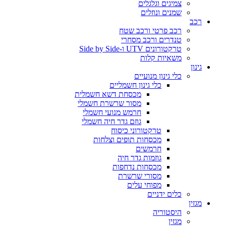
צמיגים וגלגלים
שמנים ונוזלים
רכב
רכב פרטי ורכב שטח
טנדרים ורכב מסחרי
טרקטורונים UTV ו-Side by Side
משאיות קלות
גינון
כלי גינון מנועיים
כלי גינון חשמליים
מכסחת דשא חשמלית
מסור שרשרת חשמלי
חרמש מנועי חשמלי
גוזם גדר חיה חשמלי
טרקטורוני כיסוח
מכסחות תופים וצלחות
חרמשים
גוזמות גדר חיה
מכסחות נדחפות
מסורי שרשרת
מפוחי עלים
כלים ידניים
מגזין
היסטוריה
מגזין