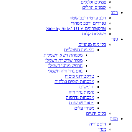
צמיגים וגלגלים
שמנים ונוזלים
רכב
רכב פרטי ורכב שטח
טנדרים ורכב מסחרי
טרקטורונים UTV ו-Side by Side
משאיות קלות
גינון
כלי גינון מנועיים
כלי גינון חשמליים
מכסחת דשא חשמלית
מסור שרשרת חשמלי
חרמש מנועי חשמלי
גוזם גדר חיה חשמלי
טרקטורוני כיסוח
מכסחות תופים וצלחות
חרמשים
גוזמות גדר חיה
מכסחות נדחפות
מסורי שרשרת
מפוחי עלים
כלים ידניים
מגזין
היסטוריה
מגזין