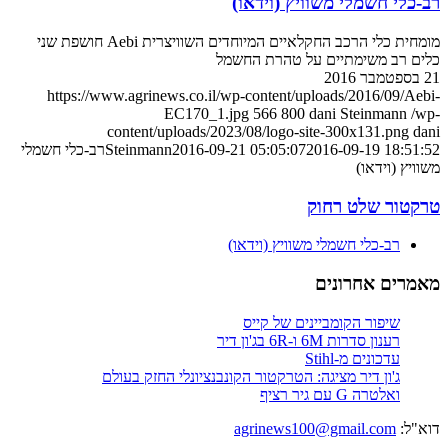
רב-כלי חשמלי משוויץ (וידאו)
מומחית כלי הרכב החקלאיים המיוחדים השוויצרית Aebi חושפת שני
כלים רב משימתיים על טהרת החשמל
21 בספטמבר 2016
https://www.agrinews.co.il/wp-content/uploads/2016/09/Aebi-
EC170_1.jpg
566
800
dani Steinmann
/wp-
content/uploads/2023/08/logo-site-300x131.png
dani
2016-09-19 18:51:52
2016-09-21 05:05:07
Steinmann
רב-כלי חשמלי
משוויץ (וידאו)
טרקטור שלט רחוק
רב-כלי חשמלי משוויץ (וידאו)
מאמרים אחרונים
שיפור הקומביינים של קייס
רענון סדרות 6M ו-6R בג'ון דיר
עדכונים מ-Stihl
ג'ון דיר מציגה: הטרקטור הקונבנציונלי החזק בעולם
ואלטרה G עם גיר רציף
דוא"ל:
agrinews100@gmail.com