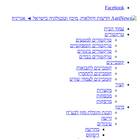
Facebook
עמוד הבית
טרקטורים
טרקטורים למטעים
טרקטורים קומפקטיים
טרקטורים בינוניים
טרקטורים כבדים
קומביינים
קומביינים לתבואות
קומביינים לתחמיץ
קומביינים לצמחי שורש
קציר
מקצרות
מכסחות
מרסקות
מיכון
הכנת והובלת מזון לבע"ח
זריעה
עיבודים
מחרשה
דיסקוס