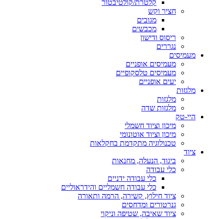
קלטרת/קולטיבטור
חציר וקש
מגובים
מכבשים
ריסוס ודישון
נגררים
מעמיסים
מעמיסים אופניים
מעמיסים טלסקופיים
יעים אופניים
מלגזות
מלגזות
מלגזות שדה
היי-טק
מיכון וציוד חשמלי
מיכון וציוד אוטונומי
טכנולוגיה מתקדמת בחקלאות
ציוד
ביגוד, הנעלה, מחנאות
כלי עבודה
כלי עבודה ידניים
כלי עבודה חשמליים והידראוליים
ציוד חילוץ, קשירה, הרמה ותאורה
גנרטורים ומדחסים
ציוד שאיבה, שטיפה וניקוי