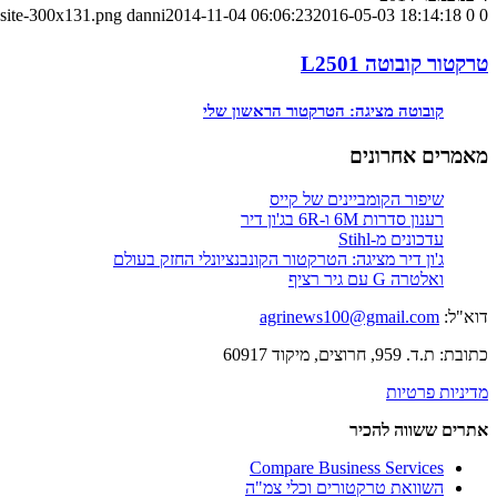
-site-300x131.png
danni
2014-11-04 06:06:23
2016-05-03 18:14:18
0
0
טרקטור קובוטה L2501
קובוטה מציגה: הטרקטור הראשון שלי
מאמרים אחרונים
שיפור הקומביינים של קייס
רענון סדרות 6M ו-6R בג'ון דיר
עדכונים מ-Stihl
ג'ון דיר מציגה: הטרקטור הקונבנציונלי החזק בעולם
ואלטרה G עם גיר רציף
דוא"ל:
agrinews100@gmail.com
כתובת: ת.ד. 959, חרוצים, מיקוד 60917
מדיניות פרטיות
אתרים ששווה להכיר
Compare Business Services
השוואת טרקטורים וכלי צמ"ה