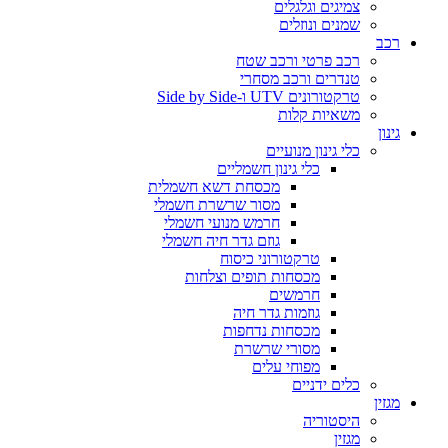
צמיגים וגלגלים
שמנים ונוזלים
רכב
רכב פרטי ורכב שטח
טנדרים ורכב מסחרי
טרקטורונים UTV ו-Side by Side
משאיות קלות
גינון
כלי גינון מנועיים
כלי גינון חשמליים
מכסחת דשא חשמלית
מסור שרשרת חשמלי
חרמש מנועי חשמלי
גוזם גדר חיה חשמלי
טרקטורוני כיסוח
מכסחות תופים וצלחות
חרמשים
גוזמות גדר חיה
מכסחות נדחפות
מסורי שרשרת
מפוחי עלים
כלים ידניים
מגזין
היסטוריה
מגזין