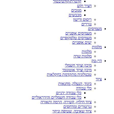
קלטרת/קולטיבטור
חציר וקש
מגובים
מכבשים
ריסוס ודישון
נגררים
מעמיסים
מעמיסים אופניים
מעמיסים טלסקופיים
יעים אופניים
מלגזות
מלגזות
מלגזות שדה
היי-טק
מיכון וציוד חשמלי
מיכון וציוד אוטונומי
טכנולוגיה מתקדמת בחקלאות
ציוד
ביגוד, הנעלה, מחנאות
כלי עבודה
כלי עבודה ידניים
כלי עבודה חשמליים והידראוליים
ציוד חילוץ, קשירה, הרמה ותאורה
גנרטורים ומדחסים
ציוד שאיבה, שטיפה וניקוי