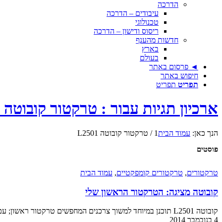
הדרכה
עיבודים – הדרכה
טכנולוגי
ריסוס ודישון – הדרכה
חדשות מהענף
בארץ
בעולם
◄ פרסום באתר
חיפוש באתר
תפריט
תפריט
ארכיון תגיות עבור : טרקטור קובוטה L2501
הנך כאן:
עמוד הבית
1
/
טרקטור קובוטה L2501
פוסטים
טרקטורים
,
טרקטורים קומפקטיים
,
עמוד הבית
קובוטה מציגה: הטרקטור הראשון שלי
קובוטה L2501 תוכנן במיוחד למשוך צרכנים המחפשים טרקטור ראשון; עם הבטחה לשלב בין נוחות, קלות תפעול ועלויות תחזוקה נמוכות זה אמור להצליח
4 בנובמבר 2014