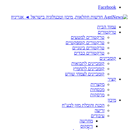
Facebook
עמוד הבית
טרקטורים
טרקטורים למטעים
טרקטורים קומפקטיים
טרקטורים בינוניים
טרקטורים כבדים
קומביינים
קומביינים לתבואות
קומביינים לתחמיץ
קומביינים לצמחי שורש
קציר
מקצרות
מכסחות
מרסקות
מיכון
הכנת והובלת מזון לבע"ח
זריעה
עיבודים
מחרשה
דיסקוס