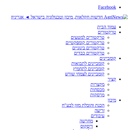
Facebook
עמוד הבית
טרקטורים
טרקטורים למטעים
טרקטורים קומפקטיים
טרקטורים בינוניים
טרקטורים כבדים
קומביינים
קומביינים לתבואות
קומביינים לתחמיץ
קומביינים לצמחי שורש
קציר
מקצרות
מכסחות
מרסקות
מיכון
הכנת והובלת מזון לבע"ח
זריעה
עיבודים
מחרשה
דיסקוס