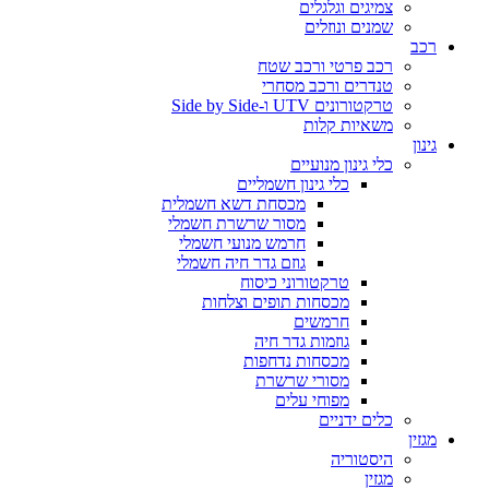
צמיגים וגלגלים
שמנים ונוזלים
רכב
רכב פרטי ורכב שטח
טנדרים ורכב מסחרי
טרקטורונים UTV ו-Side by Side
משאיות קלות
גינון
כלי גינון מנועיים
כלי גינון חשמליים
מכסחת דשא חשמלית
מסור שרשרת חשמלי
חרמש מנועי חשמלי
גוזם גדר חיה חשמלי
טרקטורוני כיסוח
מכסחות תופים וצלחות
חרמשים
גוזמות גדר חיה
מכסחות נדחפות
מסורי שרשרת
מפוחי עלים
כלים ידניים
מגזין
היסטוריה
מגזין