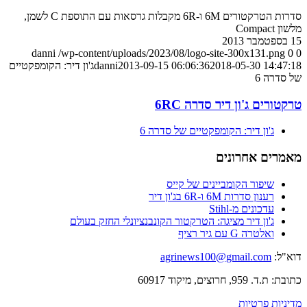
סדרות הטרקטורים 6M ו-6R מקבלות גרסאות עם התוספת C לשמן,
מלשון Compact
15 בספטמבר 2013
danni
/wp-content/uploads/2023/08/logo-site-300x131.png
0
0
2018-05-30 14:47:18
2013-09-15 06:06:36
danni
ג'ון דיר: הקומפקטיים
של סדרה 6
טרקטורים ג'ון דיר סדרה 6RC
ג'ון דיר: הקומפקטיים של סדרה 6
מאמרים אחרונים
שיפור הקומביינים של קייס
רענון סדרות 6M ו-6R בג'ון דיר
עדכונים מ-Stihl
ג'ון דיר מציגה: הטרקטור הקונבנציונלי החזק בעולם
ואלטרה G עם גיר רציף
דוא"ל:
agrinews100@gmail.com
כתובת: ת.ד. 959, חרוצים, מיקוד 60917
מדיניות פרטיות