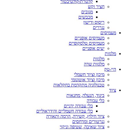
קלטרת/קולטיבטור
חציר וקש
מגובים
מכבשים
ריסוס ודישון
נגררים
מעמיסים
מעמיסים אופניים
מעמיסים טלסקופיים
יעים אופניים
מלגזות
מלגזות
מלגזות שדה
היי-טק
מיכון וציוד חשמלי
מיכון וציוד אוטונומי
טכנולוגיה מתקדמת בחקלאות
ציוד
ביגוד, הנעלה, מחנאות
כלי עבודה
כלי עבודה ידניים
כלי עבודה חשמליים והידראוליים
ציוד חילוץ, קשירה, הרמה ותאורה
גנרטורים ומדחסים
ציוד שאיבה, שטיפה וניקוי