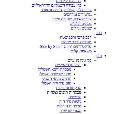
כלי עבודה ידניים
כלי עבודה חשמליים והידראוליים
ציוד חילוץ, קשירה, הרמה ותאורה
גנרטורים ומדחסים
ציוד שאיבה, שטיפה וניקוי
צמיגים וגלגלים
שמנים ונוזלים
רכב
רכב פרטי ורכב שטח
טנדרים ורכב מסחרי
טרקטורונים UTV ו-Side by Side
משאיות קלות
גינון
כלי גינון מנועיים
כלי גינון חשמליים
מכסחת דשא חשמלית
מסור שרשרת חשמלי
חרמש מנועי חשמלי
גוזם גדר חיה חשמלי
טרקטורוני כיסוח
מכסחות תופים וצלחות
חרמשים
גוזמות גדר חיה
מכסחות נדחפות
מסורי שרשרת