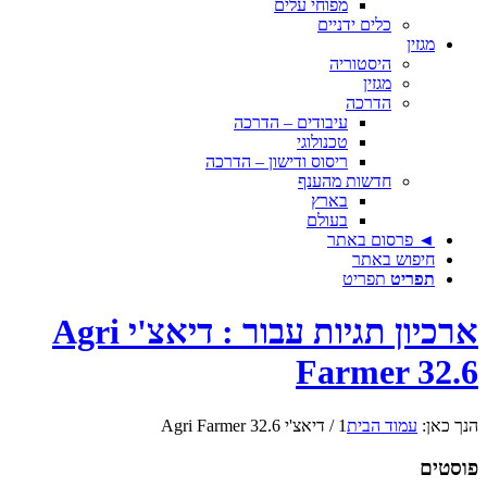
מפוחי עלים
כלים ידניים
מגזין
היסטוריה
מגזין
הדרכה
עיבודים – הדרכה
טכנולוגי
ריסוס ודישון – הדרכה
חדשות מהענף
בארץ
בעולם
◄ פרסום באתר
חיפוש באתר
תפריט
תפריט
ארכיון תגיות עבור : דיאצ'י Agri
Farmer 32.6
הנך כאן:
עמוד הבית
1
/
דיאצ'י Agri Farmer 32.6
פוסטים