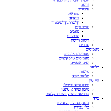
הכנת והובלת מזון לבע"ח
זריעה
עיבודים
מחרשה
דיסקוס
קלטרת/קולטיבטור
חציר וקש
מגובים
מכבשים
ריסוס ודישון
נגררים
מעמיסים
מעמיסים אופניים
מעמיסים טלסקופיים
יעים אופניים
מלגזות
מלגזות
מלגזות שדה
היי-טק
מיכון וציוד חשמלי
מיכון וציוד אוטונומי
טכנולוגיה מתקדמת בחקלאות
ציוד
ביגוד, הנעלה, מחנאות
כלי עבודה