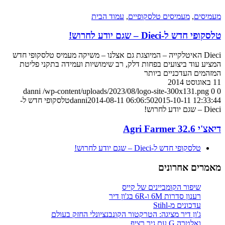
מעמיסים
,
מעמיסים טלסקופיים
,
עמוד הבית
טלסקופי חדש ל-Dieci – שגם יודע לחרוש!
Dieci האיטלקייה – המיוצגת גם אצלנו – משיקה מעמיס טלסקופי חדש
המציע עוד ביצועים בפחות דלק, רב שימושיות ועמידה בתקני פליטת
המזהמים העדכניים ביותר
11 באוגוסט 2014
danni
/wp-content/uploads/2023/08/logo-site-300x131.png
0
0
2015-10-11 12:33:44
2014-08-11 06:06:50
danni
טלסקופי חדש ל-
Dieci – שגם יודע לחרוש!
דיאצ'י Agri Farmer 32.6
טלסקופי חדש ל-Dieci – שגם יודע לחרוש!
מאמרים אחרונים
שיפור הקומביינים של קייס
רענון סדרות 6M ו-6R בג'ון דיר
עדכונים מ-Stihl
ג'ון דיר מציגה: הטרקטור הקונבנציונלי החזק בעולם
ואלטרה G עם גיר רציף