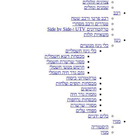
צמיגים וגלגלים
שמנים ונוזלים
רכב
רכב פרטי ורכב שטח
טנדרים ורכב מסחרי
טרקטורונים UTV ו-Side by Side
משאיות קלות
גינון
כלי גינון מנועיים
כלי גינון חשמליים
מכסחת דשא חשמלית
מסור שרשרת חשמלי
חרמש מנועי חשמלי
גוזם גדר חיה חשמלי
טרקטורוני כיסוח
מכסחות תופים וצלחות
חרמשים
גוזמות גדר חיה
מכסחות נדחפות
מסורי שרשרת
מפוחי עלים
כלים ידניים
מגזין
היסטוריה
מגזין