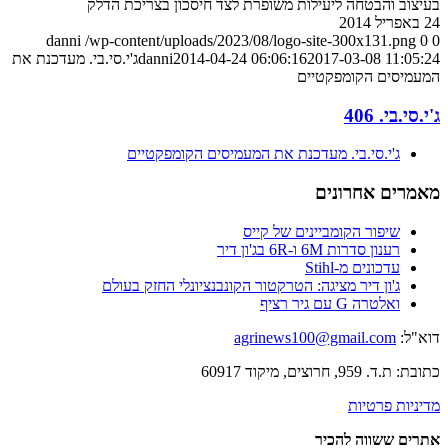
בעיצוב והבטחה ליעילות משופרת לצד חיסכון בצריכת הדלק
24 באפריל 2014
danni
/wp-content/uploads/2023/08/logo-site-300x131.png
0
0
2017-03-08 11:05:24
2014-04-24 06:06:16
danni
ג'י.סי.בי. מעדכנת את
המעמיסים הקומפקטיים
ג'י.סי.בי. 406
ג'י.סי.בי. מעדכנת את המעמיסים הקומפקטיים
מאמרים אחרונים
שיפור הקומביינים של קייס
רענון סדרות 6M ו-6R בג'ון דיר
עדכונים מ-Stihl
ג'ון דיר מציגה: הטרקטור הקונבנציונלי החזק בעולם
ואלטרה G עם גיר רציף
דוא"ל:
agrinews100@gmail.com
כתובת: ת.ד. 959, חרוצים, מיקוד 60917
מדיניות פרטיות
אתרים ששווה להכיר