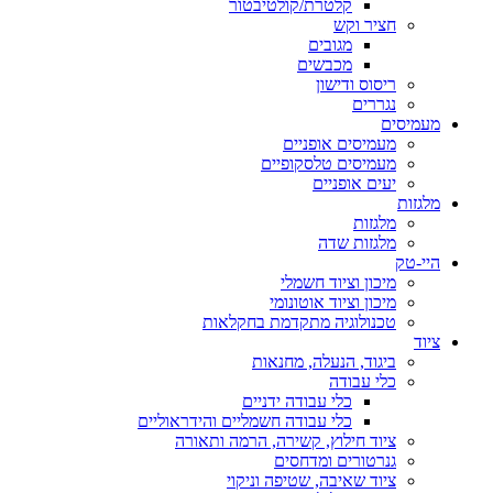
קלטרת/קולטיבטור
חציר וקש
מגובים
מכבשים
ריסוס ודישון
נגררים
מעמיסים
מעמיסים אופניים
מעמיסים טלסקופיים
יעים אופניים
מלגזות
מלגזות
מלגזות שדה
היי-טק
מיכון וציוד חשמלי
מיכון וציוד אוטונומי
טכנולוגיה מתקדמת בחקלאות
ציוד
ביגוד, הנעלה, מחנאות
כלי עבודה
כלי עבודה ידניים
כלי עבודה חשמליים והידראוליים
ציוד חילוץ, קשירה, הרמה ותאורה
גנרטורים ומדחסים
ציוד שאיבה, שטיפה וניקוי