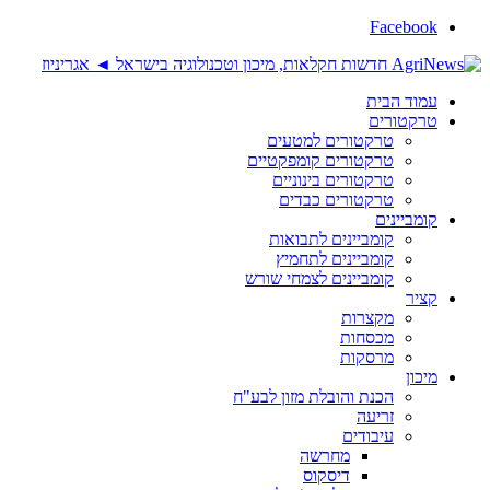
Facebook
עמוד הבית
טרקטורים
טרקטורים למטעים
טרקטורים קומפקטיים
טרקטורים בינוניים
טרקטורים כבדים
קומביינים
קומביינים לתבואות
קומביינים לתחמיץ
קומביינים לצמחי שורש
קציר
מקצרות
מכסחות
מרסקות
מיכון
הכנת והובלת מזון לבע"ח
זריעה
עיבודים
מחרשה
דיסקוס