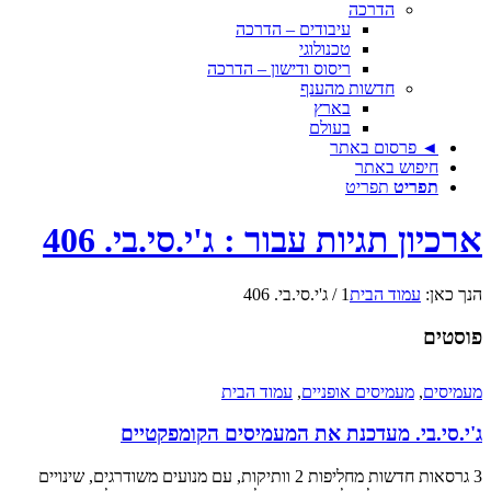
הדרכה
עיבודים – הדרכה
טכנולוגי
ריסוס ודישון – הדרכה
חדשות מהענף
בארץ
בעולם
◄ פרסום באתר
חיפוש באתר
תפריט
תפריט
ארכיון תגיות עבור : ג'י.סי.בי. 406
הנך כאן:
עמוד הבית
1
/
ג'י.סי.בי. 406
פוסטים
מעמיסים
,
מעמיסים אופניים
,
עמוד הבית
ג'י.סי.בי. מעדכנת את המעמיסים הקומפקטיים
3 גרסאות חדשות מחליפות 2 וותיקות, עם מנועים משודרגים, שינויים