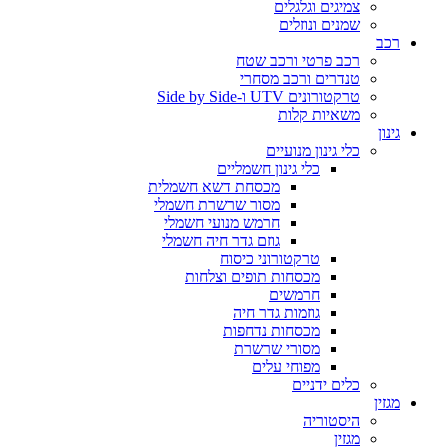
צמיגים וגלגלים
שמנים ונוזלים
רכב
רכב פרטי ורכב שטח
טנדרים ורכב מסחרי
טרקטורונים UTV ו-Side by Side
משאיות קלות
גינון
כלי גינון מנועיים
כלי גינון חשמליים
מכסחת דשא חשמלית
מסור שרשרת חשמלי
חרמש מנועי חשמלי
גוזם גדר חיה חשמלי
טרקטורוני כיסוח
מכסחות תופים וצלחות
חרמשים
גוזמות גדר חיה
מכסחות נדחפות
מסורי שרשרת
מפוחי עלים
כלים ידניים
מגזין
היסטוריה
מגזין