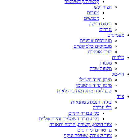
קלטרת/קולטיבטור
חציר וקש
מגובים
מכבשים
ריסוס ודישון
נגררים
מעמיסים
מעמיסים אופניים
מעמיסים טלסקופיים
יעים אופניים
מלגזות
מלגזות
מלגזות שדה
היי-טק
מיכון וציוד חשמלי
מיכון וציוד אוטונומי
טכנולוגיה מתקדמת בחקלאות
ציוד
ביגוד, הנעלה, מחנאות
כלי עבודה
כלי עבודה ידניים
כלי עבודה חשמליים והידראוליים
ציוד חילוץ, קשירה, הרמה ותאורה
גנרטורים ומדחסים
ציוד שאיבה, שטיפה וניקוי