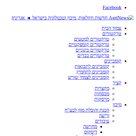
Facebook
עמוד הבית
טרקטורים
טרקטורים למטעים
טרקטורים קומפקטיים
טרקטורים בינוניים
טרקטורים כבדים
קומביינים
קומביינים לתבואות
קומביינים לתחמיץ
קומביינים לצמחי שורש
קציר
מקצרות
מכסחות
מרסקות
מיכון
הכנת והובלת מזון לבע"ח
זריעה
עיבודים
מחרשה
דיסקוס