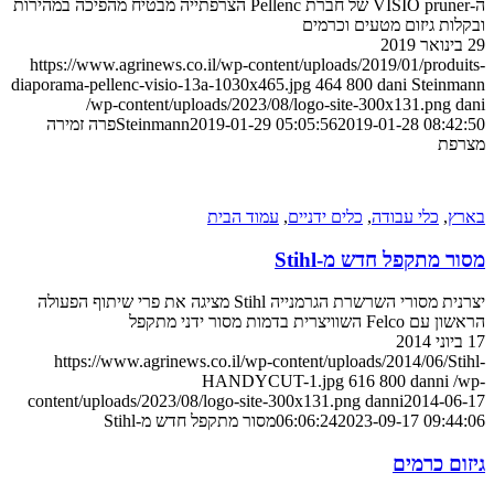
ה-VISIO pruner של חברת Pellenc הצרפתייה מבטיח מהפיכה במהירות
ובקלות גיזום מטעים וכרמים
29 בינואר 2019
https://www.agrinews.co.il/wp-content/uploads/2019/01/produits-
diaporama-pellenc-visio-13a-1030x465.jpg
464
800
dani Steinmann
/wp-content/uploads/2023/08/logo-site-300x131.png
dani
2019-01-28 08:42:50
2019-01-29 05:05:56
Steinmann
פרה זמירה
מצרפת
בארץ
,
כלי עבודה
,
כלים ידניים
,
עמוד הבית
מסור מתקפל חדש מ-Stihl
יצרנית מסורי השרשרת הגרמנייה Stihl מציגה את פרי שיתוף הפעולה
הראשון עם Felco השוויצרית בדמות מסור ידני מתקפל
17 ביוני 2014
https://www.agrinews.co.il/wp-content/uploads/2014/06/Stihl-
HANDYCUT-1.jpg
616
800
danni
/wp-
content/uploads/2023/08/logo-site-300x131.png
danni
2014-06-17
2023-09-17 09:44:06
06:06:24
מסור מתקפל חדש מ-Stihl
גיזום כרמים