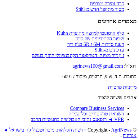
פרה זמירה מצרפת
מסור מתקפל חדש מ-Stihl
מאמרים אחרונים
סלף אוטונומי למחצה מתוצרת Kuhn
שיפור הקומביינים של קייס
רענון סדרות 6M ו-6R בג'ון דיר
עדכונים מ-Stihl
ג'ון דיר מציגה: הטרקטור הקונבנציונלי החזק בעולם
דוא"ל:
agrinews100@gmail.com
כתובת: ת.ד. 959, חרוצים, מיקוד 60917
מדיניות פרטיות
אתרים ששווה להכיר
Compare Business Services
השוואת טרקטורים וכלי צמ"ה
VPR ◄ רנסאנס נתיבי האבולוציה בתעשיית הרכב
© ‫Copyright -
AgriNews חדשות חקלאות, מיכון וטכנולוגיה בישראל ◄
אגריניוז
-