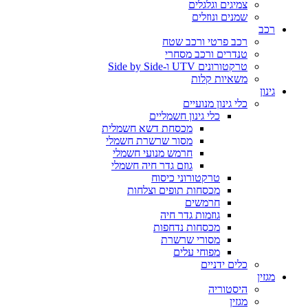
צמיגים וגלגלים
שמנים ונוזלים
רכב
רכב פרטי ורכב שטח
טנדרים ורכב מסחרי
טרקטורונים UTV ו-Side by Side
משאיות קלות
גינון
כלי גינון מנועיים
כלי גינון חשמליים
מכסחת דשא חשמלית
מסור שרשרת חשמלי
חרמש מנועי חשמלי
גוזם גדר חיה חשמלי
טרקטורוני כיסוח
מכסחות תופים וצלחות
חרמשים
גוזמות גדר חיה
מכסחות נדחפות
מסורי שרשרת
מפוחי עלים
כלים ידניים
מגזין
היסטוריה
מגזין