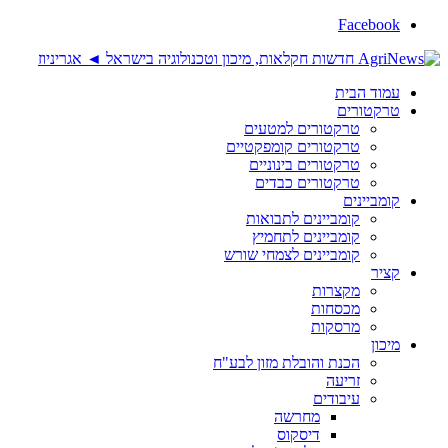
Facebook
עמוד הבית
טרקטורים
טרקטורים למטעים
טרקטורים קומפקטיים
טרקטורים בינוניים
טרקטורים כבדים
קומביינים
קומביינים לתבואות
קומביינים לתחמיץ
קומביינים לצמחי שורש
קציר
מקצרות
מכסחות
מרסקות
מיכון
הכנת והובלת מזון לבע"ח
זריעה
עיבודים
מחרשה
דיסקוס