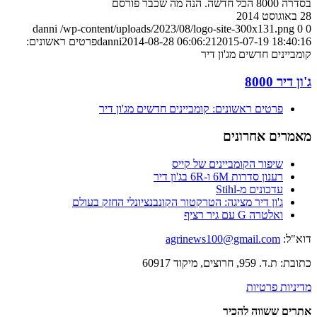
בסדרה 8000 הכל חדשה. הנה מה שכבר פורסם
28 באוגוסט 2014
danni
/wp-content/uploads/2023/08/logo-site-300x131.png
0
0
2015-07-19 18:40:16
2014-08-28 06:06:21
danni
פרטים ראשונים:
קומביינים חדשים מג'ון דיר
ג'ון דיר 8000
פרטים ראשונים: קומביינים חדשים מג'ון דיר
מאמרים אחרונים
שיפור הקומביינים של קייס
רענון סדרות 6M ו-6R בג'ון דיר
עדכונים מ-Stihl
ג'ון דיר מציגה: הטרקטור הקונבנציונלי החזק בעולם
ואלטרה G עם גיר רציף
דוא"ל:
agrinews100@gmail.com
כתובת: ת.ד. 959, חרוצים, מיקוד 60917
מדיניות פרטיות
אתרים ששווה להכיר