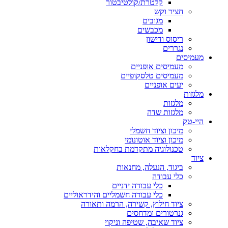
קלטרת/קולטיבטור
חציר וקש
מגובים
מכבשים
ריסוס ודישון
נגררים
מעמיסים
מעמיסים אופניים
מעמיסים טלסקופיים
יעים אופניים
מלגזות
מלגזות
מלגזות שדה
היי-טק
מיכון וציוד חשמלי
מיכון וציוד אוטונומי
טכנולוגיה מתקדמת בחקלאות
ציוד
ביגוד, הנעלה, מחנאות
כלי עבודה
כלי עבודה ידניים
כלי עבודה חשמליים והידראוליים
ציוד חילוץ, קשירה, הרמה ותאורה
גנרטורים ומדחסים
ציוד שאיבה, שטיפה וניקוי