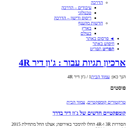
הדרכה
עיבודים – הדרכה
טכנולוגי
ריסוס ודישון – הדרכה
חדשות מהענף
בארץ
בעולם
◄ פרסום באתר
חיפוש באתר
תפריט
תפריט
ארכיון תגיות עבור : ג'ון דיר 4R
הנך כאן:
עמוד הבית
1
/
ג'ון דיר 4R
פוסטים
טרקטורים קומפקטיים
,
עמוד הבית
קומפקטיים חדשים של ג'ון דיר בדרך
הסדרות 3R ו-4R החלו להימכר באירופה; אצלנו החל מתחילת 2015