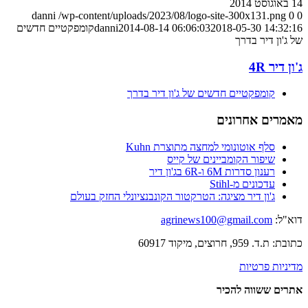
14 באוגוסט 2014
danni
/wp-content/uploads/2023/08/logo-site-300x131.png
0
0
2018-05-30 14:32:16
2014-08-14 06:06:03
danni
קומפקטיים חדשים
של ג'ון דיר בדרך
ג'ון דיר 4R
קומפקטיים חדשים של ג'ון דיר בדרך
מאמרים אחרונים
סלף אוטונומי למחצה מתוצרת Kuhn
שיפור הקומביינים של קייס
רענון סדרות 6M ו-6R בג'ון דיר
עדכונים מ-Stihl
ג'ון דיר מציגה: הטרקטור הקונבנציונלי החזק בעולם
דוא"ל:
agrinews100@gmail.com
כתובת: ת.ד. 959, חרוצים, מיקוד 60917
מדיניות פרטיות
אתרים ששווה להכיר