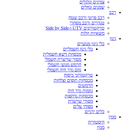
צמיגים וגלגלים
שמנים ונוזלים
רכב
רכב פרטי ורכב שטח
טנדרים ורכב מסחרי
טרקטורונים UTV ו-Side by Side
משאיות קלות
גינון
כלי גינון מנועיים
כלי גינון חשמליים
מכסחת דשא חשמלית
מסור שרשרת חשמלי
חרמש מנועי חשמלי
גוזם גדר חיה חשמלי
טרקטורוני כיסוח
מכסחות תופים וצלחות
חרמשים
גוזמות גדר חיה
מכסחות נדחפות
מסורי שרשרת
מפוחי עלים
כלים ידניים
מגזין
היסטוריה
מגזין