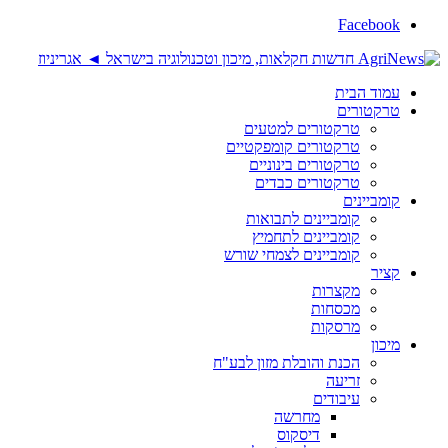
Facebook
עמוד הבית
טרקטורים
טרקטורים למטעים
טרקטורים קומפקטיים
טרקטורים בינוניים
טרקטורים כבדים
קומביינים
קומביינים לתבואות
קומביינים לתחמיץ
קומביינים לצמחי שורש
קציר
מקצרות
מכסחות
מרסקות
מיכון
הכנת והובלת מזון לבע"ח
זריעה
עיבודים
מחרשה
דיסקוס