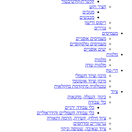
קלטרת/קולטיבטור
חציר וקש
מגובים
מכבשים
ריסוס ודישון
נגררים
מעמיסים
מעמיסים אופניים
מעמיסים טלסקופיים
יעים אופניים
מלגזות
מלגזות
מלגזות שדה
היי-טק
מיכון וציוד חשמלי
מיכון וציוד אוטונומי
טכנולוגיה מתקדמת בחקלאות
ציוד
ביגוד, הנעלה, מחנאות
כלי עבודה
כלי עבודה ידניים
כלי עבודה חשמליים והידראוליים
ציוד חילוץ, קשירה, הרמה ותאורה
גנרטורים ומדחסים
ציוד שאיבה, שטיפה וניקוי