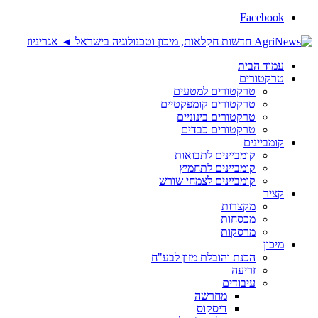
Facebook
עמוד הבית
טרקטורים
טרקטורים למטעים
טרקטורים קומפקטיים
טרקטורים בינוניים
טרקטורים כבדים
קומביינים
קומביינים לתבואות
קומביינים לתחמיץ
קומביינים לצמחי שורש
קציר
מקצרות
מכסחות
מרסקות
מיכון
הכנת והובלת מזון לבע"ח
זריעה
עיבודים
מחרשה
דיסקוס