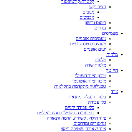
קלטרת/קולטיבטור
חציר וקש
מגובים
מכבשים
ריסוס ודישון
נגררים
מעמיסים
מעמיסים אופניים
מעמיסים טלסקופיים
יעים אופניים
מלגזות
מלגזות
מלגזות שדה
היי-טק
מיכון וציוד חשמלי
מיכון וציוד אוטונומי
טכנולוגיה מתקדמת בחקלאות
ציוד
ביגוד, הנעלה, מחנאות
כלי עבודה
כלי עבודה ידניים
כלי עבודה חשמליים והידראוליים
ציוד חילוץ, קשירה, הרמה ותאורה
גנרטורים ומדחסים
ציוד שאיבה, שטיפה וניקוי