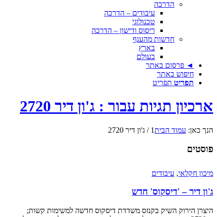
הדרכה
עיבודים – הדרכה
טכנולוגי
ריסוס ודישון – הדרכה
חדשות מהענף
בארץ
בעולם
◄ פרסום באתר
חיפוש באתר
תפריט
תפריט
ארכיון תגיות עבור : ג'ון דיר 2720
הנך כאן:
עמוד הבית
1
/
ג'ון דיר 2720
פוסטים
מיכון חקלאי
,
עיבודים
ג'ון דיר – 'דיסקוס' חדש
היצרן הירוק השיק בקנזס משדדת דיסקוס חדשה למשימות קשות;