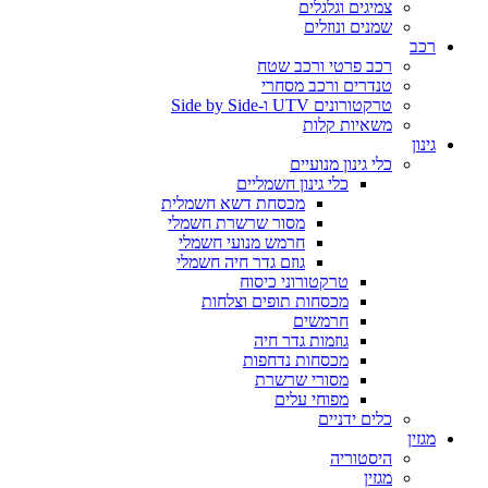
צמיגים וגלגלים
שמנים ונוזלים
רכב
רכב פרטי ורכב שטח
טנדרים ורכב מסחרי
טרקטורונים UTV ו-Side by Side
משאיות קלות
גינון
כלי גינון מנועיים
כלי גינון חשמליים
מכסחת דשא חשמלית
מסור שרשרת חשמלי
חרמש מנועי חשמלי
גוזם גדר חיה חשמלי
טרקטורוני כיסוח
מכסחות תופים וצלחות
חרמשים
גוזמות גדר חיה
מכסחות נדחפות
מסורי שרשרת
מפוחי עלים
כלים ידניים
מגזין
היסטוריה
מגזין