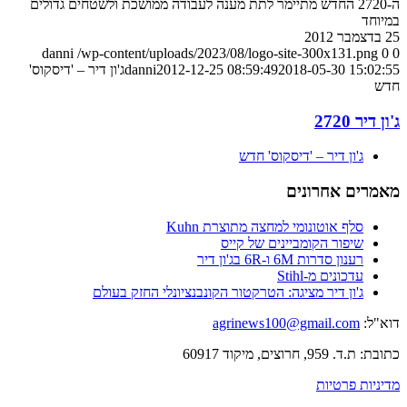
ה-2720 החדש מתיימר לתת מענה לעבודה ממושכת ולשטחים גדולים
במיוחד
25 בדצמבר 2012
danni
/wp-content/uploads/2023/08/logo-site-300x131.png
0
0
2018-05-30 15:02:55
2012-12-25 08:59:49
danni
ג'ון דיר – 'דיסקוס'
חדש
ג'ון דיר 2720
ג'ון דיר – 'דיסקוס' חדש
מאמרים אחרונים
סלף אוטונומי למחצה מתוצרת Kuhn
שיפור הקומביינים של קייס
רענון סדרות 6M ו-6R בג'ון דיר
עדכונים מ-Stihl
ג'ון דיר מציגה: הטרקטור הקונבנציונלי החזק בעולם
דוא"ל:
agrinews100@gmail.com
כתובת: ת.ד. 959, חרוצים, מיקוד 60917
מדיניות פרטיות