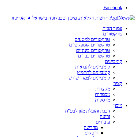
Facebook
עמוד הבית
טרקטורים
טרקטורים למטעים
טרקטורים קומפקטיים
טרקטורים בינוניים
טרקטורים כבדים
קומביינים
קומביינים לתבואות
קומביינים לתחמיץ
קומביינים לצמחי שורש
קציר
מקצרות
מכסחות
מרסקות
מיכון
הכנת והובלת מזון לבע"ח
זריעה
עיבודים
מחרשה
דיסקוס