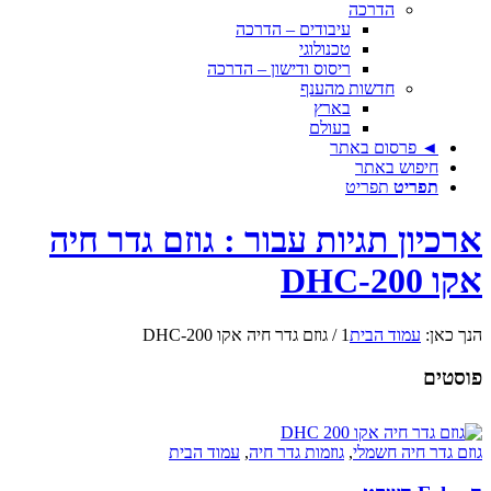
הדרכה
עיבודים – הדרכה
טכנולוגי
ריסוס ודישון – הדרכה
חדשות מהענף
בארץ
בעולם
◄ פרסום באתר
חיפוש באתר
תפריט
תפריט
ארכיון תגיות עבור : גוזם גדר חיה
אקו DHC-200
הנך כאן:
עמוד הבית
1
/
גוזם גדר חיה אקו DHC-200
פוסטים
גוזם גדר חיה חשמלי
,
גוזמות גדר חיה
,
עמוד הבית