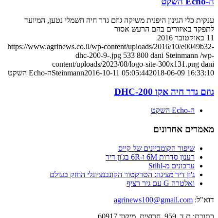
ה-Echo השקט
ענקית כלי הגינון היפנית משיקה גוזם גדר חיה חשמלי נטען, המיועד
לתפקד באיזורים בהם הרעש אסור
11 באוקטובר 2016
https://www.agrinews.co.il/wp-content/uploads/2016/10/e0049b32-
dhc-200-9-.jpg
533
800
dani Steinmann
/wp-
content/uploads/2023/08/logo-site-300x131.png
dani
2018-06-09 16:33:10
2016-10-11 05:05:44
Steinmann
ה-Echo השקט
גוזם גדר חיה אקו DHC-200
ה-Echo השקט
מאמרים אחרונים
שיפור הקומביינים של קייס
רענון סדרות 6M ו-6R בג'ון דיר
עדכונים מ-Stihl
ג'ון דיר מציגה: הטרקטור הקונבנציונלי החזק בעולם
ואלטרה G עם גיר רציף
דוא"ל:
agrinews100@gmail.com
כתובת: ת.ד. 959, חרוצים, מיקוד 60917