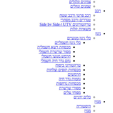
צמיגים וגלגלים
שמנים ונוזלים
רכב
רכב פרטי ורכב שטח
טנדרים ורכב מסחרי
טרקטורונים UTV ו-Side by Side
משאיות קלות
גינון
כלי גינון מנועיים
כלי גינון חשמליים
מכסחת דשא חשמלית
מסור שרשרת חשמלי
חרמש מנועי חשמלי
גוזם גדר חיה חשמלי
טרקטורוני כיסוח
מכסחות תופים וצלחות
חרמשים
גוזמות גדר חיה
מכסחות נדחפות
מסורי שרשרת
מפוחי עלים
כלים ידניים
מגזין
היסטוריה
מגזין