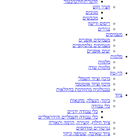
קלטרת/קולטיבטור
חציר וקש
מגובים
מכבשים
ריסוס ודישון
נגררים
מעמיסים
מעמיסים אופניים
מעמיסים טלסקופיים
יעים אופניים
מלגזות
מלגזות
מלגזות שדה
היי-טק
מיכון וציוד חשמלי
מיכון וציוד אוטונומי
טכנולוגיה מתקדמת בחקלאות
ציוד
ביגוד, הנעלה, מחנאות
כלי עבודה
כלי עבודה ידניים
כלי עבודה חשמליים והידראוליים
ציוד חילוץ, קשירה, הרמה ותאורה
גנרטורים ומדחסים
ציוד שאיבה, שטיפה וניקוי