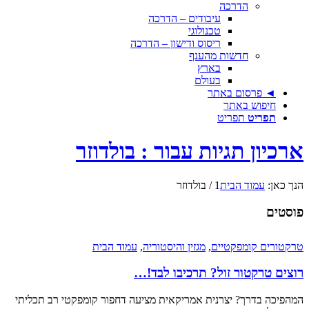
הדרכה
עיבודים – הדרכה
טכנולוגי
ריסוס ודישון – הדרכה
חדשות מהענף
בארץ
בעולם
◄ פרסום באתר
חיפוש באתר
תפריט
תפריט
ארכיון תגיות עבור : בולדוזר
הנך כאן:
עמוד הבית
1
/
בולדוזר
פוסטים
טרקטורים קומפקטיים
,
מגזין והיסטוריה
,
עמוד הבית
רוצים טרקטור זול? תרכיבו לבד!…
המהפיכה בדרך? יצרנית אמריקאית מציעה דחפור קומפקטי רב תכליתי