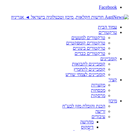
Facebook
עמוד הבית
טרקטורים
טרקטורים למטעים
טרקטורים קומפקטיים
טרקטורים בינוניים
טרקטורים כבדים
קומביינים
קומביינים לתבואות
קומביינים לתחמיץ
קומביינים לצמחי שורש
קציר
מקצרות
מכסחות
מרסקות
מיכון
הכנת והובלת מזון לבע"ח
זריעה
עיבודים
מחרשה
דיסקוס