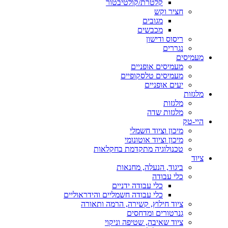
קלטרת/קולטיבטור
חציר וקש
מגובים
מכבשים
ריסוס ודישון
נגררים
מעמיסים
מעמיסים אופניים
מעמיסים טלסקופיים
יעים אופניים
מלגזות
מלגזות
מלגזות שדה
היי-טק
מיכון וציוד חשמלי
מיכון וציוד אוטונומי
טכנולוגיה מתקדמת בחקלאות
ציוד
ביגוד, הנעלה, מחנאות
כלי עבודה
כלי עבודה ידניים
כלי עבודה חשמליים והידראוליים
ציוד חילוץ, קשירה, הרמה ותאורה
גנרטורים ומדחסים
ציוד שאיבה, שטיפה וניקוי