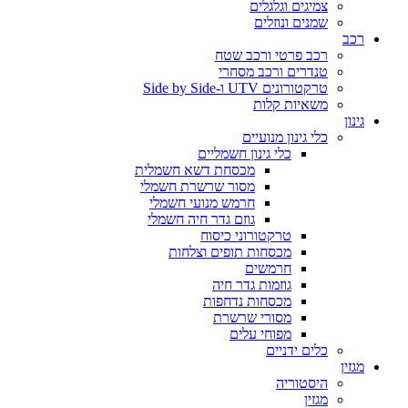
צמיגים וגלגלים
שמנים ונוזלים
רכב
רכב פרטי ורכב שטח
טנדרים ורכב מסחרי
טרקטורונים UTV ו-Side by Side
משאיות קלות
גינון
כלי גינון מנועיים
כלי גינון חשמליים
מכסחת דשא חשמלית
מסור שרשרת חשמלי
חרמש מנועי חשמלי
גוזם גדר חיה חשמלי
טרקטורוני כיסוח
מכסחות תופים וצלחות
חרמשים
גוזמות גדר חיה
מכסחות נדחפות
מסורי שרשרת
מפוחי עלים
כלים ידניים
מגזין
היסטוריה
מגזין