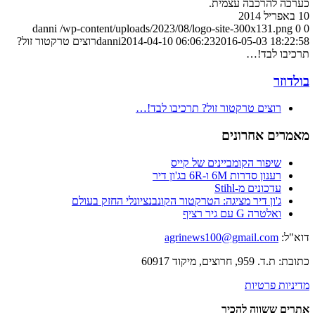
כערכה להרכבה עצמית.
10 באפריל 2014
danni
/wp-content/uploads/2023/08/logo-site-300x131.png
0
0
2016-05-03 18:22:58
2014-04-10 06:06:23
danni
רוצים טרקטור זול?
תרכיבו לבד!…
בולדוזר
רוצים טרקטור זול? תרכיבו לבד!…
מאמרים אחרונים
שיפור הקומביינים של קייס
רענון סדרות 6M ו-6R בג'ון דיר
עדכונים מ-Stihl
ג'ון דיר מציגה: הטרקטור הקונבנציונלי החזק בעולם
ואלטרה G עם גיר רציף
דוא"ל:
agrinews100@gmail.com
כתובת: ת.ד. 959, חרוצים, מיקוד 60917
מדיניות פרטיות
אתרים ששווה להכיר