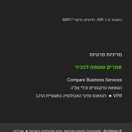
כתובת: ת.ד. 959, חרוצים, מיקוד 60917
מדיניות פרטיות
אתרים ששווה להכיר
Compare Business Services
השוואת טרקטורים וכלי צמ"ה
VPR ◄ רנסאנס נתיבי האבולוציה בתעשיית הרכב
© ‫Copyright -
AgriNews חדשות חקלאות, מיכון וטכנולוגיה בישראל ◄ אגריניוז
-