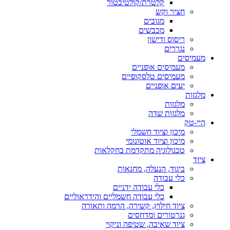
קלטרת/קולטיבטור
חציר וקש
מגובים
מכבשים
ריסוס ודישון
נגררים
מעמיסים
מעמיסים אופניים
מעמיסים טלסקופיים
יעים אופניים
מלגזות
מלגזות
מלגזות שדה
היי-טק
מיכון וציוד חשמלי
מיכון וציוד אוטונומי
טכנולוגיה מתקדמת בחקלאות
ציוד
ביגוד, הנעלה, מחנאות
כלי עבודה
כלי עבודה ידניים
כלי עבודה חשמליים והידראוליים
ציוד חילוץ, קשירה, הרמה ותאורה
גנרטורים ומדחסים
ציוד שאיבה, שטיפה וניקוי