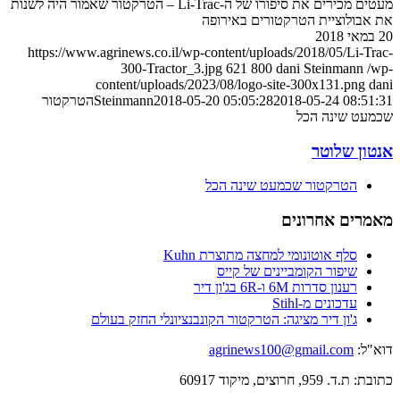
מעטים מכירים את סיפורו של ה-Li-Trac – הטרקטור שאמור היה לשנות
את אבולוציית הטרקטורים באירופה
20 במאי 2018
https://www.agrinews.co.il/wp-content/uploads/2018/05/Li-Trac-
300-Tractor_3.jpg
621
800
dani Steinmann
/wp-
content/uploads/2023/08/logo-site-300x131.png
dani
2018-05-24 08:51:31
2018-05-20 05:05:28
Steinmann
הטרקטור
שכמעט שינה הכל
אנטון שלוטר
הטרקטור שכמעט שינה הכל
מאמרים אחרונים
סלף אוטונומי למחצה מתוצרת Kuhn
שיפור הקומביינים של קייס
רענון סדרות 6M ו-6R בג'ון דיר
עדכונים מ-Stihl
ג'ון דיר מציגה: הטרקטור הקונבנציונלי החזק בעולם
דוא"ל:
agrinews100@gmail.com
כתובת: ת.ד. 959, חרוצים, מיקוד 60917