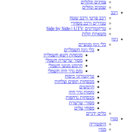
צמיגים וגלגלים
שמנים ונוזלים
רכב
רכב פרטי ורכב שטח
טנדרים ורכב מסחרי
טרקטורונים UTV ו-Side by Side
משאיות קלות
גינון
כלי גינון מנועיים
כלי גינון חשמליים
מכסחת דשא חשמלית
מסור שרשרת חשמלי
חרמש מנועי חשמלי
גוזם גדר חיה חשמלי
טרקטורוני כיסוח
מכסחות תופים וצלחות
חרמשים
גוזמות גדר חיה
מכסחות נדחפות
מסורי שרשרת
מפוחי עלים
כלים ידניים
מגזין
היסטוריה
מגזין