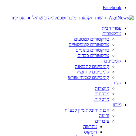
Facebook
עמוד הבית
טרקטורים
טרקטורים למטעים
טרקטורים קומפקטיים
טרקטורים בינוניים
טרקטורים כבדים
קומביינים
קומביינים לתבואות
קומביינים לתחמיץ
קומביינים לצמחי שורש
קציר
מקצרות
מכסחות
מרסקות
מיכון
הכנת והובלת מזון לבע"ח
זריעה
עיבודים
מחרשה
דיסקוס