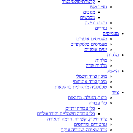
קלטרת/קולטיבטור
חציר וקש
מגובים
מכבשים
ריסוס ודישון
נגררים
מעמיסים
מעמיסים אופניים
מעמיסים טלסקופיים
יעים אופניים
מלגזות
מלגזות
מלגזות שדה
היי-טק
מיכון וציוד חשמלי
מיכון וציוד אוטונומי
טכנולוגיה מתקדמת בחקלאות
ציוד
ביגוד, הנעלה, מחנאות
כלי עבודה
כלי עבודה ידניים
כלי עבודה חשמליים והידראוליים
ציוד חילוץ, קשירה, הרמה ותאורה
גנרטורים ומדחסים
ציוד שאיבה, שטיפה וניקוי