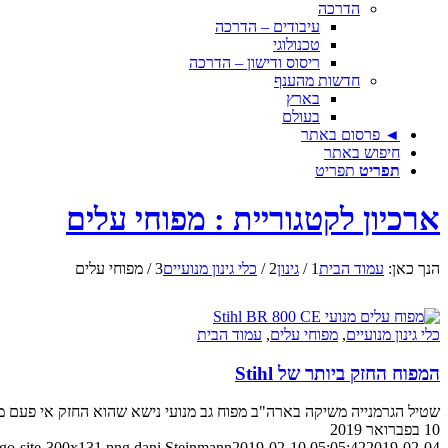
הדרכה
עיבודים – הדרכה
טכנולוגי
ריסוס ודישון – הדרכה
חדשות מהענף
בארץ
בעולם
◄ פרסום באתר
חיפוש באתר
תפריט
תפריט
ארכיון לקטגוריית : מפוחי עלים
הנך כאן:
עמוד הבית
1
/
גינון
2
/
כלי גינון מנועיים
3
/
מפוחי עלים
כלי גינון מנועיים
,
מפוחי עלים
,
עמוד הבית
המפוח החזק ביותר של Stihl
שטיל הגרמנייה משיקה בארה"ב מפוח גב מנועי נישא שהוא החזק אי פעם 
10 בפברואר 2019
ogo-site-300x131.png
dani Steinmann
2019-02-10 05:05:42
2019-02-04