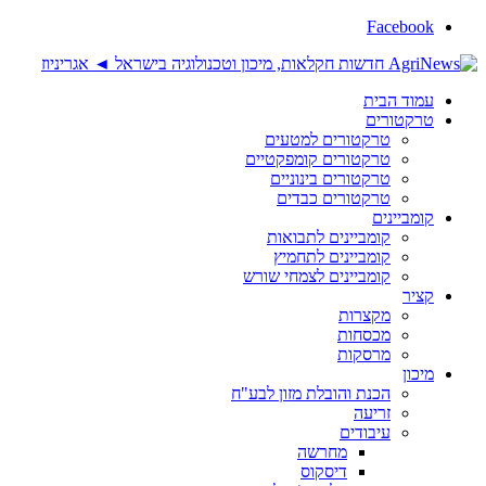
Facebook
עמוד הבית
טרקטורים
טרקטורים למטעים
טרקטורים קומפקטיים
טרקטורים בינוניים
טרקטורים כבדים
קומביינים
קומביינים לתבואות
קומביינים לתחמיץ
קומביינים לצמחי שורש
קציר
מקצרות
מכסחות
מרסקות
מיכון
הכנת והובלת מזון לבע"ח
זריעה
עיבודים
מחרשה
דיסקוס