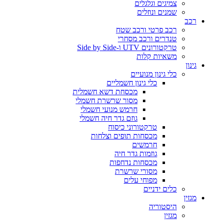
צמיגים וגלגלים
שמנים ונוזלים
רכב
רכב פרטי ורכב שטח
טנדרים ורכב מסחרי
טרקטורונים UTV ו-Side by Side
משאיות קלות
גינון
כלי גינון מנועיים
כלי גינון חשמליים
מכסחת דשא חשמלית
מסור שרשרת חשמלי
חרמש מנועי חשמלי
גוזם גדר חיה חשמלי
טרקטורוני כיסוח
מכסחות תופים וצלחות
חרמשים
גוזמות גדר חיה
מכסחות נדחפות
מסורי שרשרת
מפוחי עלים
כלים ידניים
מגזין
היסטוריה
מגזין