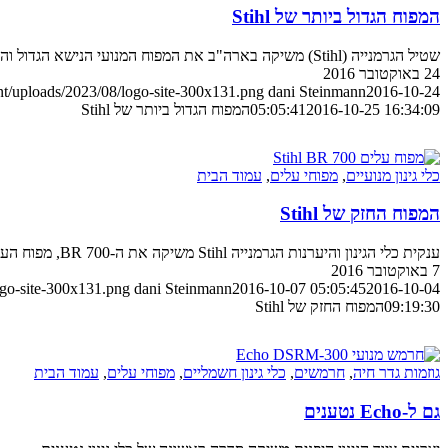
המפוח הגדול ביותר של Stihl
שטיל הגרמנייה (Stihl) משיקה בארה"ב את המפוח המנועי הנישא הגדול והחזק אי פעם מתוצרתה; פרטים ראשונים על ה-BR 700 החדש
24 באוקטובר 2016
nt/uploads/2023/08/logo-site-300x131.png
dani Steinmann
2016-10-24
2016-10-25 16:34:09
05:05:41
המפוח הגדול ביותר של Stihl
כלי גינון מנועיים
,
מפוחי עלים
,
עמוד הבית
המפוח החזק של Stihl
ענקית כלי הגינון והיערנות הגרמנייה Stihl משיקה את ה-BR 700, מפוח העלים החזק מתוצרתה
7 באוקטובר 2016
ogo-site-300x131.png
dani Steinmann
2016-10-07 05:05:45
2016-10-04
09:19:30
המפוח החזק של Stihl
גוזמות גדר חיה
,
חרמשים
,
כלי גינון חשמליים
,
מפוחי עלים
,
עמוד הבית
גם ל-Echo נטענים