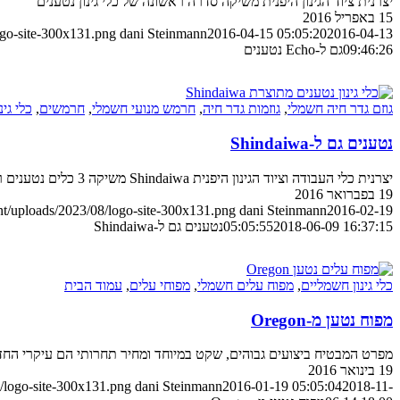
יצרנית ציוד הגינון היפנית משיקה סדרה ראשונה של כלי גינון נטענים
15 באפריל 2016
ogo-site-300x131.png
dani Steinmann
2016-04-15 05:05:20
2016-04-13
09:46:26
גם ל-Echo נטענים
גוזם גדר חיה חשמלי
,
גוזמות גדר חיה
,
חרמש מנועי חשמלי
,
חרמשים
,
כלי גי
נטענים גם ל-Shindaiwa
יצרנית כלי העבודה וציוד הגינון היפנית Shindaiwa משיקה 3 כלים נטענים ראשונים לגננים – חובבים ומקצוענים
19 בפברואר 2016
nt/uploads/2023/08/logo-site-300x131.png
dani Steinmann
2016-02-19
2018-06-09 16:37:15
05:05:55
נטענים גם ל-Shindaiwa
כלי גינון חשמליים
,
מפוח עלים חשמלי
,
מפוחי עלים
,
עמוד הבית
מפוח נטען מ-Oregon
מפרט המבטיח ביצועים גבוהים, שקט במיוחד ומחיר תחרותי הם עיקרי הח
19 בינואר 2016
/logo-site-300x131.png
dani Steinmann
2016-01-19 05:05:04
2018-11-