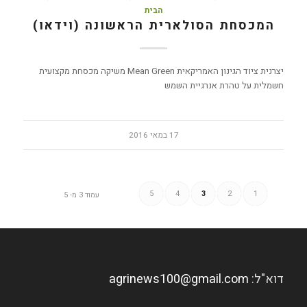
הבית
המכסחת הסולארית הראשונה (וידאו)
יצרנית ציוד הגינון האמריקאית Mean Green משיקה מכסחת מקצועית
חשמלית על טהרת אנרגיית השמש
17 במאי 2016
5
4
3
2
1
עמוד 3 מ- 5
דוא"ל:
agrinews100@gmail.com