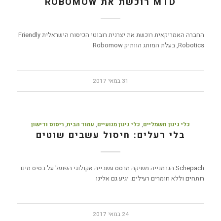
MTD רוכשת את ROBOMOW
החברה האמריקאית רוכשת את יצרנית רובוטי הכיסוח הישראלית Friendly
Robotics, בעלת המותג הוותיק Robomow
31 במאי 2017
כלי גינון חשמליים
,
כלי גינון מנועיים
,
עמוד הבית
,
ריסוס ודישון
בלי רעלים: חיסול עשבים שוטים
Schepach הגרמנייה משיקה מרסס עשבייה אקולוגי הפועל על בסיס מים
רותחים וללא חומרים רעילים. יגיע גם אלינו
24 במאי 2017