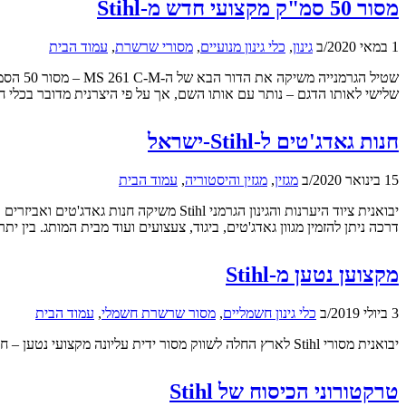
מסור 50 סמ"ק מקצועי חדש מ-Stihl
1 במאי 2020
/
ב
גינון
,
כלי גינון מנועיים
,
מסורי שרשרת
,
עמוד הבית
שלישי לאותו הדגם – נותר עם אותו השם, אך על פי היצרנית מדובר בכלי 
חנות גאדג'טים ל-Stihl-ישראל
15 בינואר 2020
/
ב
מגזין
,
מגזין והיסטוריה
,
עמוד הבית
דרכה ניתן להזמין מגוון גאדג'טים, ביגוד, צעצועים ועוד מבית המותג. בין י
מקצוען נטען מ-Stihl
3 ביולי 2019
/
ב
כלי גינון חשמליים
,
מסור שרשרת חשמלי
,
עמוד הבית
יבואנית מסורי Stihl לארץ החלה לשווק מסור ידית עליונה מקצועי נטען – חזק ומהיר יותר מקודמו
טרקטורוני הכיסוח של Stihl