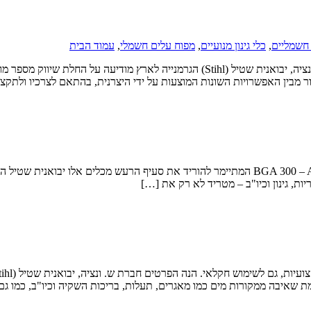
ן חשמליים
,
כלי גינון מנועיים
,
מפוח עלים חשמלי
,
עמוד הבית
יבואנית שטיל לארץ משיקה ליין חדש של ציוד גינון מקצועי נטען חברת ש. ונציה, יבואנית 
 מבין האפשרויות השונות המוצעות על ידי היצרנית, בהתאם לצרכיו ולתקצי
יבואנית מוצרי הגינון המקצועיים הגרמניים שטיל החלה לשווק א-BGA 300 – AR 2000L המתיימר להורי
ות, גינון וכיו"ב – מטריד לא רק את […]
גמת שאיבה ממקורות מים כמו מאגרים, תעלות, בריכות השקיה וכיו"ב, כמו ג