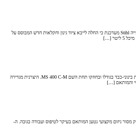
יבואנית ציוד היערנות והגינון המקצועי של Stihl הגרמנייה מעדכנת בחידושים המוצעים מעתה בארץ חברת ש. ונציה, יבואנית ציוד היערנות והגינון הגרמנייה Stihl מעדכנת כי החלה לייבא ציוד גינון וחקלאות חדש המבוסס על
ה-MS 400 C-M החדש מבטיח ביצועים מעולים, משקל נמוך וזמן עבודה בין תדלוקים וטיפולי תחזוקה ארוך שטיל (Stihl) הגרמנייה משיקה מסור שרשרת בינוני-כבד בגודלו ובחוזקו תחת השם MS 400 C-M. היצרנית מגדירה
שי והמותאם […]
ון והוא מוצע עם 2 סוללות נטענות ומטען במזוודה חברת ש. ונציה, יבואנית מסורי Stihl לארץ, החלה לשווק מסור גיזום מקצועי נטען המותאם בעיקר לטיפוס ועבודה בגובה. ה-