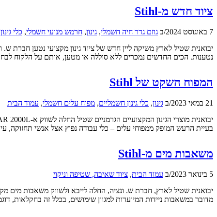
ציוד חדש מ-Stihl
7 באוגוסט 2024
/
ב
גוזם גדר חיה חשמלי
,
גינון
,
חרמש מנועי חשמלי
,
כלי גינו
נטענות. הכים החדשים נמכרים ללא סוללה או מטען, אותם על הלקוח לבחור
המפוח השקט של Stihl
21 במאי 2023
/
ב
גינון
,
כלי גינון חשמליים
,
מפוח עלים חשמלי
,
עמוד הבית
בעיית הרעש המופק ממפוחי עלים – כלי עבודה נפוץ אצל אנשי תחזוקה, עירי
משאבות מים מ-Stihl
5 בינואר 2023
/
ב
עמוד הבית
,
ציוד שאיבה, שטיפה וניקוי
מדובר במשאבות ניידות המיועדות למגוון שימושים, בכלל זה בחקלאות, דו