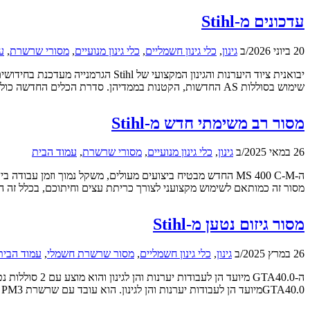
עדכונים מ-Stihl
20 ביוני 2026
/
ב
גינון
,
כלי גינון חשמליים
,
כלי גינון מנועיים
,
מסורי שרשרת
,
ע
שימוש בסוללות AS החדשות, הקטנות בממדיהן. סדרת הכלים החדשה כוללת מגזמת גובה טלסקופית HLA40, מסור גובה טלסקופי HTA30, מרסס עם מיכל 5 ליטר […]
מסור רב משימתי חדש מ-Stihl
26 במאי 2025
/
ב
גינון
,
כלי גינון מנועיים
,
מסורי שרשרת
,
עמוד הבית
מסור זה כמותאם לשימוש מקצועני לצורך כריתת עצים וחיתוכם, בכלל זה ה
מסור גיזום נטען מ-Stihl
26 במרץ 2025
/
ב
גינון
,
כלי גינון חשמליים
,
מסור שרשרת חשמלי
,
עמוד הבית
GTA40.0מיועד הן לעבודות יערנות והן לגינון. הוא עובד עם שרשרת PM3 ברוחב 1/4" ויש לו מערכת שימון אוטומטית. ידית האחיזה מבטיחה […]