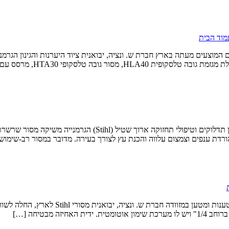
מוד הבית
ורדת ענפים וצמצום עלווה והכנת עץ לצורך בעירה. מדובר במסור רב-שימו
ה-GTA40.0 מיועד הן לעבודות יערנות והן לגינ