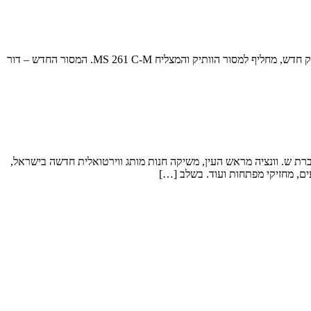
שטיל הגרמנייה משיקה את הדור הבא של ה-MS 261 C-M – מסור 50 הסמ"ק המקצועי הוותיק מתוצרתה שטיל הגרמנייה (Stihl) משיקה מסור 50 סמ"ק חדש, מחליף למסור הוותיק והמצליח MS 261 C-M. המסור החדש – דור
רמני Stihl משיקה חנות גאדג'טים ואביזרים אינטרנטית בישראל יבואנית ציוד היערנות והגינון מתוצרת Stihl הגרמנייה, חברת ש. וונציה מראש העין, משיקה חנות מותג ווירטואלית חדשה בישראל,
בעים, מחזיקי מפתחות ועוד. בשלב […]