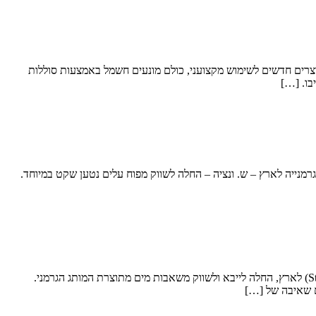
שטיל (Stihl) הגרמנייה לארץ מודיעה על החלת שיווק מספר מוצרים חדשים לשימוש מקצועני, כולם מונעים חשמל באמצעות סוללות
בו. […]
ד את סעיף הרעש מכלים אלו יבואנית שטיל הגרמנייה לארץ – ש. ונציה – החלה לשווק מפוח עלים נטען שקט במיוחד.
יבואנית שטיל לארץ, חברת ש. ונציה, החלה לייבא ולשווק משאבות מים מקצועיות, גם לשימוש חקלאי. הנה הפרטים חברת ש. ונציה, יבואנית שטיל (Stihl) לארץ, החלה לייבא ולשווק משאבות מים מתוצרת המותג הגרמני.
ם שאיבה של […]