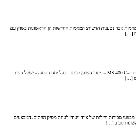
 עבודה קשים יבואנית Stihl לארץ, חברת ש. ונציה, החלה לשווק שתי מגזמות גובה נטענות חדשות; המגזמות החדשות הן הראשונות בשוק עם
ת […]
שטיל משיקה מסור גדול, חזק מאוד וקל משקל למגוון משימות. היכנסו לפרטים שטיל הגרמנייה (Stihl), יצרנית מסורי השרשרת הגדולה בעולם, משיקה את ה-MS 400 C – מסור הטוען לכתר "בעל יחס ההספק-משקל הטוב
ים מיוחדים לקראת עונת המסיק. היכנסו לפרטים חברת ש. ונציה, יבואנית Stihl לישראל, מודיעה על מבצעי מכירות והזלות של ציוד ייעודי לעונת מסיק הזיתים. המבצעים
שונות סביב […]