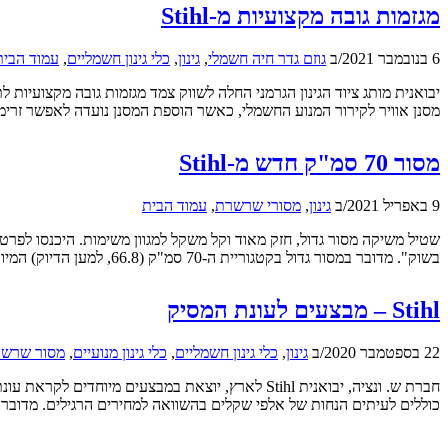
מגזמות גובה מקצועיות מ-Stihl
6 בנובמבר 2021
/
ב
גוזם גדר חיה חשמלי
,
גינון
,
כלי גינון חשמליים
,
עמוד הבית
מסנן אוויר לקירור המנוע החשמלי, כאשר הוספת המסנן נועדה לאפשר זרימ
מסור 70 סמ"ק חדש מ-Stihl
9 באפריל 2021
/
ב
גינון
,
מסורי שרשרת
,
עמוד הבית
בשוק". מדובר במסור גדול בקטגוריית ה-70 סמ"ק (66.8, למען הדיוק) המיועד מן הסתם לשימוש מקצועני. מסור זה הוא הראשון בייצור סדרתי המשתמש […]
Stihl – מבצעים לעונת המסיק
22 בספטמבר 2020
/
ב
גינון
,
כלי גינון חשמליים
,
כלי גינון מנועיים
,
מסור שרשר
כוללים לעיתים הנחות של אלפי שקלים בהשוואה למחירים הרגילים. מדובר ב