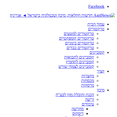
Facebook
עמוד הבית
טרקטורים
טרקטורים למטעים
טרקטורים קומפקטיים
טרקטורים בינוניים
טרקטורים כבדים
קומביינים
קומביינים לתבואות
קומביינים לתחמיץ
קומביינים לצמחי שורש
קציר
מקצרות
מכסחות
מרסקות
מיכון
הכנת והובלת מזון לבע"ח
זריעה
עיבודים
מחרשה
דיסקוס