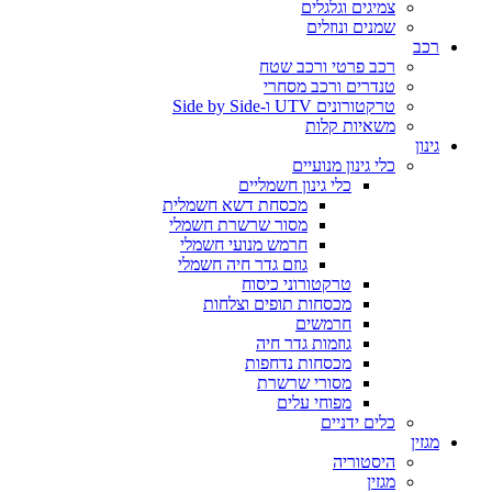
צמיגים וגלגלים
שמנים ונוזלים
רכב
רכב פרטי ורכב שטח
טנדרים ורכב מסחרי
טרקטורונים UTV ו-Side by Side
משאיות קלות
גינון
כלי גינון מנועיים
כלי גינון חשמליים
מכסחת דשא חשמלית
מסור שרשרת חשמלי
חרמש מנועי חשמלי
גוזם גדר חיה חשמלי
טרקטורוני כיסוח
מכסחות תופים וצלחות
חרמשים
גוזמות גדר חיה
מכסחות נדחפות
מסורי שרשרת
מפוחי עלים
כלים ידניים
מגזין
היסטוריה
מגזין