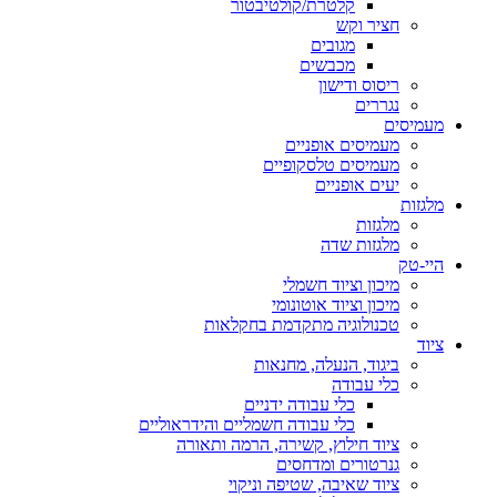
קלטרת/קולטיבטור
חציר וקש
מגובים
מכבשים
ריסוס ודישון
נגררים
מעמיסים
מעמיסים אופניים
מעמיסים טלסקופיים
יעים אופניים
מלגזות
מלגזות
מלגזות שדה
היי-טק
מיכון וציוד חשמלי
מיכון וציוד אוטונומי
טכנולוגיה מתקדמת בחקלאות
ציוד
ביגוד, הנעלה, מחנאות
כלי עבודה
כלי עבודה ידניים
כלי עבודה חשמליים והידראוליים
ציוד חילוץ, קשירה, הרמה ותאורה
גנרטורים ומדחסים
ציוד שאיבה, שטיפה וניקוי