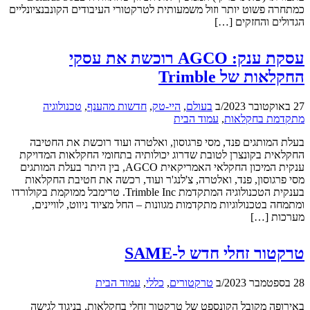
כמתחרה פשוט יותר וזול משמעותית לטרקטורי העיבודים הקונבנציונליים
הגדולים והחזקים […]
עסקת ענק: AGCO רוכשת את עסקי
החקלאות של Trimble
27 באוקטובר 2023
/
ב
בעולם
,
היי-טק
,
חדשות מהענף
,
טכנולוגיה
מתקדמת בחקלאות
,
עמוד הבית
בעלת המותגים פנד, מסי פרגוסון, ואלטרה ועוד רוכשת את החטיבה
החקלאית בקונצרן לטובת שדרוג יכולותיה בתחומי החקלאות המדויקת
ענקית המיכון החקלאי האמריקאית AGCO, בין היתר בעלת המותגים
מסי פרגוסון, פנד, ואלטרה, צ'לנג'ר ועוד, רכשה את חטיבת החקלאות
בענקית הטכנולוגיה המתקדמת Trimble Inc. טרימבל ממוקמת בקולורדו
ומתמחה בטכנולוגיות מתקדמות מגוונות – החל מציוד ניווט, לוויינים,
מערכות […]
טרקטור זחלי חדש ל-SAME
28 בספטמבר 2023
/
ב
טרקטורים
,
כללי
,
עמוד הבית
באירופה מקובל הקונספט של טרקטור זחלי בחקלאות, בניגוד לגישה