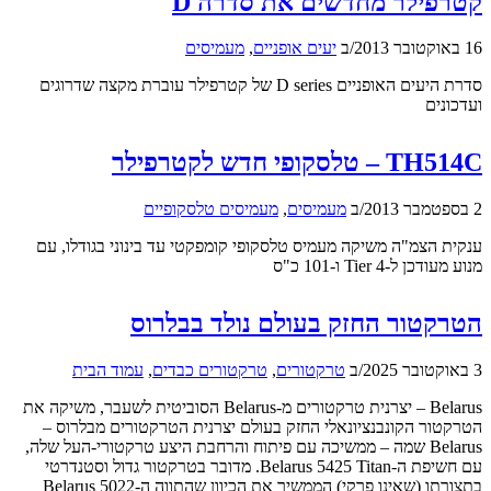
קטרפילר מחדשים את סדרה D
16 באוקטובר 2013
/
ב
יעים אופניים
,
מעמיסים
סדרת היעים האופניים D series של קטרפילר עוברת מקצה שדרוגים
ועדכונים
TH514C – טלסקופי חדש לקטרפילר
2 בספטמבר 2013
/
ב
מעמיסים
,
מעמיסים טלסקופיים
ענקית הצמ"ה משיקה מעמיס טלסקופי קומפקטי עד בינוני בגודלו, עם
מנוע מעודכן ל-Tier 4 ו-101 כ"ס
הטרקטור החזק בעולם נולד בבלרוס
3 באוקטובר 2025
/
ב
טרקטורים
,
טרקטורים כבדים
,
עמוד הבית
Belarus – יצרנית טרקטורים מ-Belarus הסוביטית לשעבר, משיקה את
הטרקטור הקונבנציונאלי החזק בעולם יצרנית הטרקטורים מבלרוס –
Belarus שמה – ממשיכה עם פיתוח והרחבת היצע טרקטורי-העל שלה,
עם חשיפת ה-Belarus 5425 Titan. מדובר בטרקטור גדול וסטנדרטי
בתצורתו (שאינו פרקי) הממשיך את הכיוון שהתווה ה-Belarus 5022