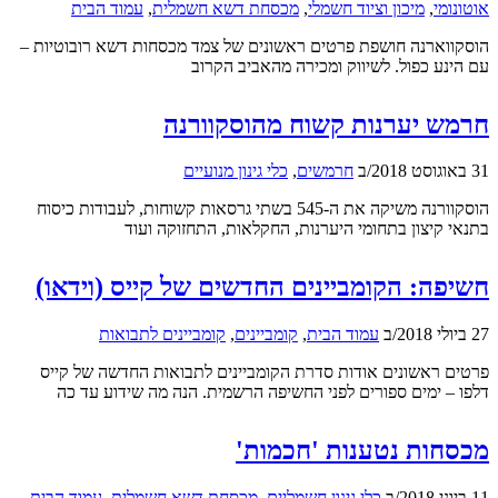
אוטונומי
,
מיכון וציוד חשמלי
,
מכסחת דשא חשמלית
,
עמוד הבית
הוסקווארנה חושפת פרטים ראשונים של צמד מכסחות דשא רובוטיות –
עם הינע כפול. לשיווק ומכירה מהאביב הקרוב
חרמש יערנות קשוח מהוסקוורנה
31 באוגוסט 2018
/
ב
חרמשים
,
כלי גינון מנועיים
הוסקוורנה משיקה את ה-545 בשתי גרסאות קשוחות, לעבודות כיסוח
בתנאי קיצון בתחומי היערנות, החקלאות, התחזוקה ועוד
חשיפה: הקומביינים החדשים של קייס (וידאו)
27 ביולי 2018
/
ב
עמוד הבית
,
קומביינים
,
קומביינים לתבואות
פרטים ראשונים אודות סדרת הקומביינים לתבואות החדשה של קייס
דלפו – ימים ספורים לפני החשיפה הרשמית. הנה מה שידוע עד כה
מכסחות נטענות 'חכמות'
11 ביוני 2018
/
ב
כלי גינון חשמליים
,
מכסחת דשא חשמלית
,
עמוד הבית