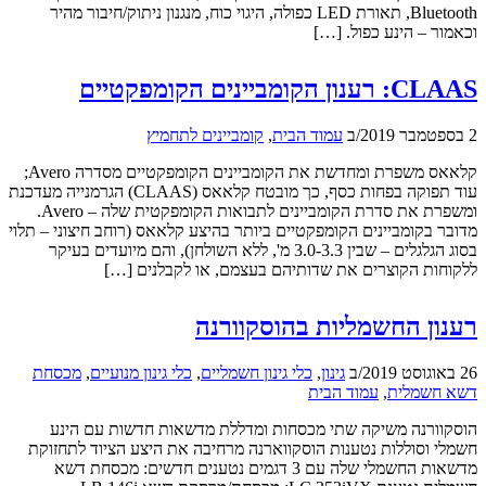
Bluetooth, תאורת LED כפולה, היגוי כוח, מנגנון ניתוק/חיבור מהיר
וכאמור – הינע כפול. […]
CLAAS: רענון הקומביינים הקומפקטיים
2 בספטמבר 2019
/
ב
עמוד הבית
,
קומביינים לתחמיץ
קלאאס משפרת ומחדשת את הקומביינים הקומפקטיים מסדרה Avero;
עוד תפוקה בפחות כסף, כך מובטח קלאאס (CLAAS) הגרמנייה מעדכנת
ומשפרת את סדרת הקומביינים לתבואות הקומפקטית שלה – Avero.
מדובר בקומביינים הקומפקטיים ביותר בהיצע קלאאס (רוחב חיצוני – תלוי
בסוג הגלגלים – שבין 3.0-3.3 מ', ללא השולחן), והם מיועדים בעיקר
ללקוחות הקוצרים את שדותיהם בעצמם, או לקבלנים […]
רענון החשמליות בהוסקוורנה
26 באוגוסט 2019
/
ב
גינון
,
כלי גינון חשמליים
,
כלי גינון מנועיים
,
מכסחת
דשא חשמלית
,
עמוד הבית
הוסקוורנה משיקה שתי מכסחות ומדללת מדשאות חדשות עם הינע
חשמלי וסוללות נטענות הוסקווארנה מרחיבה את היצע הציוד לתחזוקת
מדשאות החשמלי שלה עם 3 דגמים נטענים חדשים: מכסחת דשא