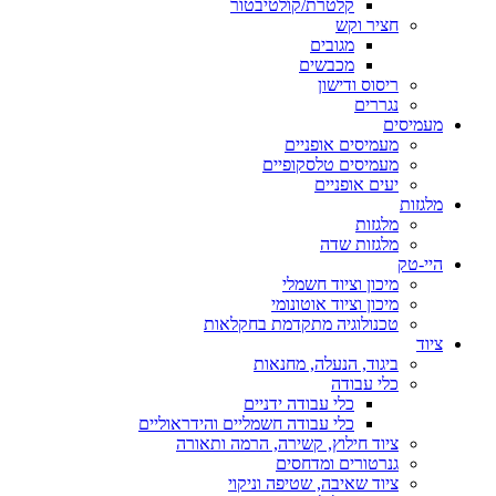
קלטרת/קולטיבטור
חציר וקש
מגובים
מכבשים
ריסוס ודישון
נגררים
מעמיסים
מעמיסים אופניים
מעמיסים טלסקופיים
יעים אופניים
מלגזות
מלגזות
מלגזות שדה
היי-טק
מיכון וציוד חשמלי
מיכון וציוד אוטונומי
טכנולוגיה מתקדמת בחקלאות
ציוד
ביגוד, הנעלה, מחנאות
כלי עבודה
כלי עבודה ידניים
כלי עבודה חשמליים והידראוליים
ציוד חילוץ, קשירה, הרמה ותאורה
גנרטורים ומדחסים
ציוד שאיבה, שטיפה וניקוי