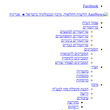
Facebook
עמוד הבית
טרקטורים
טרקטורים למטעים
טרקטורים קומפקטיים
טרקטורים בינוניים
טרקטורים כבדים
קומביינים
קומביינים לתבואות
קומביינים לתחמיץ
קומביינים לצמחי שורש
קציר
מקצרות
מכסחות
מרסקות
מיכון
הכנת והובלת מזון לבע"ח
זריעה
עיבודים
מחרשה
דיסקוס