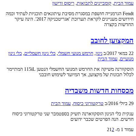
עמוד הבית
,
קומביינים לתבואות
,
ריסוס ודישון
Fendt הגרמנייה חושפת במסגרת מסיבת עיתונאים תוכניות לעתיד וכמה
חידושים מעניינים לקראת תערוכת 'אגריטכניקה 2017'. הינה עיקר
החדשות בקצרה
המקצוען לחובב
22 במאי 2017
/
ב
גינון
,
חרמש מנועי חשמלי
,
כלי גינון חשמליים
,
כלי גינון
מנועיים
,
עמוד הבית
הוסקוורנה משיקה את החרמש המנועי החשמלי הנטען 115iL המתיימר
לכלול תכונות של מקצוען, אך המיועד לשימוש חובבני
מכסחות חדשות משבדיה
29 ביולי 2016
/
ב
טרקטורוני כיסוח
,
עמוד הבית
ענקית כלי הגינון הוסקווארנה תשיק בספטמבר שני טרקטורוני כיסוח
חדשים. הנה הפרטים שכבר ידועים
עמוד 1 מ- 2
2
1