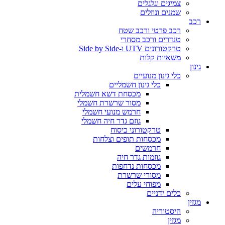
צמיגים וגלגלים
שמנים ונוזלים
רכב
רכב פרטי ורכב שטח
טנדרים ורכב מסחרי
טרקטורונים UTV ו-Side by Side
משאיות קלות
גינון
כלי גינון מנועיים
כלי גינון חשמליים
מכסחת דשא חשמלית
מסור שרשרת חשמלי
חרמש מנועי חשמלי
גוזם גדר חיה חשמלי
טרקטורוני כיסוח
מכסחות תופים וצלחות
חרמשים
גוזמות גדר חיה
מכסחות נדחפות
מסורי שרשרת
מפוחי עלים
כלים ידניים
מגזין
היסטוריה
מגזין