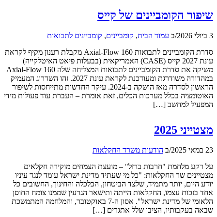
שיפור הקומביינים של קייס
3 ביולי 2026
/
ב
עמוד הבית
,
קומביינים
,
קומביינים לתבואות
סדרת הקומביינים לתבואות Axial-Flow 160 מקבלת רענון מקיף לקראת
עונת 2027 קייס (CASE) האמריקאית (בבעלות פיאט האיטלקייה)
משיקה את סדרת הקומביינים לתבואות המצליחה שלה Axial-Flow 160
במהדורה משודרגת ומעודכנת לקראת עונת 2027. זהו השדרוג המעמיק
הראשון לסדרה מאז הושקה ב-2024. עיקר החדשות מתייחסות לשיפור
האוטומציה בכלל מערכות הכלים, זאת אומרת – העברת עוד פעולות מידי
המפעיל למחשב […]
מצטייני 2025
23 במאי 2025
/
ב
הודעות משרד החקלאות
על רקע מלחמת "חרבות ברזל" – מועצת הצמחים מוקירה חקלאים
מצטיינים שר החקלאות: "כל מי שעתיד מדינת ישראל עומד לנגד עיניו
יודע היום, יותר מתמיד, שלצד הביטחון, הכלכלה והחינוך, החשובים כל
אחד בזכות עצמו, החקלאות הייתה ותישאר הגרעין שממנו צומח החוסן
הלאומי של מדינת ישראל". אסון ה-7 באוקטובר, והמלחמה המתמשכת
שבאה בעקבותיו, הציבו שלל אתגרים […]