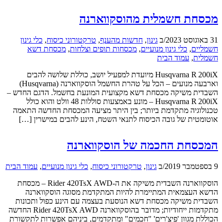
מכסחת חשמלית מהוסקווארנה
31 באוגוסט 2023
/
ב
גינון
,
חדשות מהענף
,
טרקטורוני כיסוח
,
כלי גינון
חשמליים
,
כלי גינון מנועיים
,
מכסחות תופים וצלחות
,
מכסחת דשא
חשמלית
,
עמוד הבית
Husqvarna R 200iX מיועדת למפעיל יושב, כוללת שלושה להבים
וארבעה מנועים – הכל על טהרת החשמל הוסקווארנה (Husqvarna)
השבדית משיקה מכסחת דשא מקצועית המונעת בחשמל. הדגם החדש –
Husqvarna R 200iX – מונע באמצעות סוללות 48 וולט והוא כולל
טכנולוגיה מתקדמת ביותר; בין היתר מציעה המכסחת החדשה התאמה
אוטומטית של גובה הכיסוח לתנאי השטח, הינע להבים במישרין […]
המכסחת החכמה של הוסקווארנה
9 בספטמבר 2019
/
ב
גינון
,
טרקטורוני כיסוח
,
כלי גינון מנועיים
,
עמוד הבית
הוסקווארנה השבדית משיקה את ה-Rider 420TsX AWD – מכסחת
הדשא העצמאית המתיימרת להיות המתקדמת מסוגה הוסקווארנה
השבדית משיקה מכסחת דשא הנוסעת בעצמה עם הינע כפול ותכונות
מתקדמות ייחודיות; מדובר בהוסקווארנה Rider 420TsX AWD החדשה
הכוללת מגוון 'פיצ'רים' "חכמים" ומתקדמים, ביניהם אפשרות לתקשורת