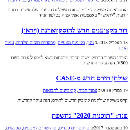
הוסקווארנה משיקה צמד מכסחות חשמליות נטענות שלראשונה בתחום
יודעות "לתקשר" באמצעות אפליקציה בטלפון הנייד
דור מקצוענים חדש להוסקווארנה (וידאו)
13 באפריל 2018
/
ב
גינון
,
כלי גינון מנועיים
,
מכסחות תופים וצלחות
,
עמוד
הבית
המותג השבדי הוותיק משיק סדרת מכסחות דשא למפעיל עומד בשם
V500. הנה עיקר החדשות
שולחן תירס חדש מ-CASE
19 במרץ 2018
/
ב
עמוד הבית
,
קומביינים לתבואות
קייס משיקה שולחנות קומביין חדשים לתירס; הנה עיקר החדשות
פנד: "תוכנית 2020" נחשפת
10 בספטמבר 2017
/
ב
טרקטורים כבדים
,
טרקטורים למטעים
,
מכבשים
,