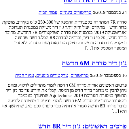
24 בנובמבר 2019
/
ב
טרקטורים בינוניים
,
עמוד הבית
סדרה 7R המתחרה בקטגוריית ההספק של 250-300 כ"ס בקירוב, מושקת
בדור חדש – מתקדם, יעיל וחזק יותר ג'ון דיר משיקה במסגרת תערוכת
'אגריטכניקה 2019' בגרמניה את סדרת הטרקטורים 7R החדשה. מדובר
ב'דור חדש', על פי ג'ון דיר, ובדומה לסדרה R8 הכל-חדשה שהוצגה
במקביל גם בסדרה זו משתנה סימון הגרסאות (שם הסדרה ולאחריו
המספר המסמל את […]
ג'ון דיר סדרה 6M חדשה
16 בספטמבר 2019
/
ב
טרקטורים
,
טרקטורים בינוניים
,
עמוד הבית
פרטים ראשונים אודות סדרה 6M חדשה לגמרי מתחילים לדלוף, ומהם
ניתן להבין כי מדובר בדור חדש מן המסד. קבלו את הידוע עד כה ג'ון דיר
תחשוף במסגרת תערוכת Agritechnica 2019 שתיערך בנובמבר
בהאנובר שבגרמניה סדרה 6M חדשה לגמרי. ידיעה זו מצטרפת לידיעה
בדבר סדרה 8R חדשה לגמרי אודותיה כבר סיפרנו לכם כאן, שתיחשף אף
היא […]
פרטים ראשונים: ג'ון דיר 8R חדש