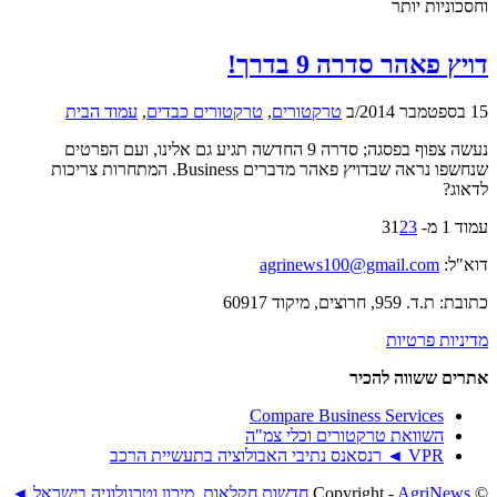
וחסכוניות יותר
דויץ פאהר סדרה 9 בדרך!
15 בספטמבר 2014
/
ב
טרקטורים
,
טרקטורים כבדים
,
עמוד הבית
נעשה צפוף בפסגה; סדרה 9 החדשה תגיע גם אלינו, ועם הפרטים
שנחשפו נראה שבדויץ פאהר מדברים Business. המתחרות צריכות
לדאוג?
עמוד 1 מ- 3
3
2
1
דוא"ל:
agrinews100@gmail.com
כתובת: ת.ד. 959, חרוצים, מיקוד 60917
מדיניות פרטיות
אתרים ששווה להכיר
Compare Business Services
השוואת טרקטורים וכלי צמ"ה
VPR ◄ רנסאנס נתיבי האבולוציה בתעשיית הרכב
© ‫Copyright -
AgriNews חדשות חקלאות, מיכון וטכנולוגיה בישראל ◄