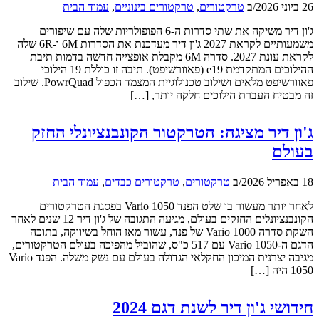
26 ביוני 2026
/
ב
טרקטורים
,
טרקטורים בינוניים
,
עמוד הבית
ג'ון דיר משיקה את שתי סדרות ה-6 הפופולריות שלה עם שיפורים
משמעותיים לקראת 2027 ג'ון דיר מעדכנת את הסדרות 6M ו-6R שלה
לקראת עונת 2027. סדרה 6M מקבלת אופצייה חדשה בדמות תיבת
ההילוכים המתקדמת e19 (פאוורשיפט). תיבה זו כוללת 19 הילוכי
פאוורשיפט מלאים ושילוב טכנולוגיית המצמד הכפול PowrQuad. שילוב
זה מבטיח העברת הילוכים חלקה יותר, […]
ג'ון דיר מציגה: הטרקטור הקונבנציונלי החזק
בעולם
18 באפריל 2026
/
ב
טרקטורים
,
טרקטורים כבדים
,
עמוד הבית
לאחר יותר מעשור בו שלט הפנד Vario 1050 בפסגת הטרקטורים
הקונבנציונלים החזקים בעולם, מגיעה התגובה של ג'ון דיר 12 שנים לאחר
השקת סדרה Vario 1000 של פנד, עשור מאז הוחל בשיווקה, בתוכה
הדגם ה-Vario 1050 עם 517 כ"ס, שהוביל מהפיכה בעולם הטרקטורים,
מגיבה יצרנית המיכון החקלאי הגדולה בעולם עם נשק משלה. הפנד Vario
1050 היה […]
חידושי ג'ון דיר לשנת דגם 2024