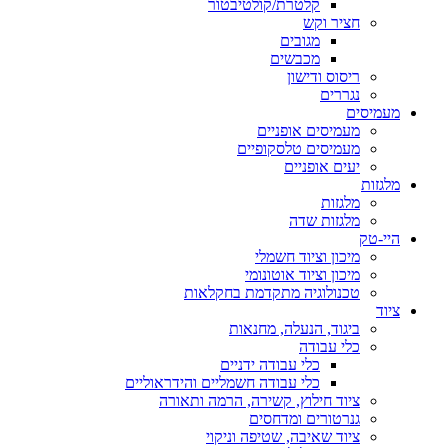
קלטרת/קולטיבטור
חציר וקש
מגובים
מכבשים
ריסוס ודישון
נגררים
מעמיסים
מעמיסים אופניים
מעמיסים טלסקופיים
יעים אופניים
מלגזות
מלגזות
מלגזות שדה
היי-טק
מיכון וציוד חשמלי
מיכון וציוד אוטונומי
טכנולוגיה מתקדמת בחקלאות
ציוד
ביגוד, הנעלה, מחנאות
כלי עבודה
כלי עבודה ידניים
כלי עבודה חשמליים והידראוליים
ציוד חילוץ, קשירה, הרמה ותאורה
גנרטורים ומדחסים
ציוד שאיבה, שטיפה וניקוי