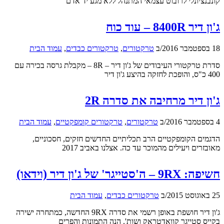
קונבנציונלי לרובוט עצמאי המתנהל ללא מגע יד אדם
ג'ון דיר 8400R – עוד כוח
18 בספטמבר 2016
/
ב
טרקטורים
,
טרקטורים כבדים
,
עמוד הבית
סדרת טרקטורי העיבודים של ג'ון דיר – 8R – מקבלת גרסה בכירה עם
400 כ"ס, והופכת לחזקה בהיצע ג'ון דיר
ג'ון דיר מרחיבה את סדרה 2R
4 בספטמבר 2016
/
ב
טרקטורים
,
טרקטורים קומפקטיים
,
עמוד הבית
הדגמים הקומפקטיים הרב תכליתיים החדשים חזקים, חסכוניים,
מאובזרים ויעילים מהמוכר עד כה. אצלנו באביב 2017
חשיפה: 9RX – ה'סטייגר' של ג'ון דיר (וידאו)
25 באוגוסט 2015
/
ב
טרקטורים כבדים
,
עמוד הבית
ג'ון דיר חושפת באופן רשמי את סדרה 9RX החדשה, כמתחרה ישירה
בקייס סטייגר קוואדטראק ושות'. הנה התמונות והפרים