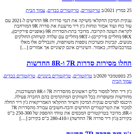
25 במרץ 2021
/
ב
טרקטורים
,
טרקטורים כבדים
,
עמוד הבית
ענקית המיכון החקלאי משיקה את דגמי סדרות 9R החדשים ל-2021 עם
עוד כוח ועוד אבזור ונוחות ג'ון דיר מרעננת את סדרה 9R המורחבת
לקראת העונה הקרובה. מדובר בתת-הסדרות 9R (אופניים פירקיים),
9RX (זחליים פירקיים) ו-9RT (זחליים עם שלדה קשיחה) החולקים
מנועים, קבינות ומערכות נוספות משותפות, והנבדלים אלו מאלו
במרכב/שלדה, כאמור. השינויים אינם קיצוניים אך אמורים […]
החלו מסירות סדרות 7R ו-8R החדשות
25 בספטמבר 2020
/
ב
טרקטורים
,
טרקטורים בינוניים
,
טרקטורים כבדים
,
עמוד הבית
ג'ון דיר תחל למסור כלים ראשונים מהסדרות 7R ו-8R המעודכנות,
מחודשות ומשופרות בכל השווקים המתקדמים בהם החברה פעילה.
היכנסו לפרטים ענקית המיכון והציוד החקלאי האמריקאית ג'ון דיר החלה
למכור את הטרקטורים החדשים והכה-חשובים עבורה מהסדרות 7R
ו-8R; מדובר בטרקטורים המכסים את טווחי ההספק של 250-300 כ"ס
בקירוב (ג'ון דיר סדרה 7R החדשה) ו-280-410 כ"ס בקירוב […]
ג'ון דיר סדרה 7R חדשה