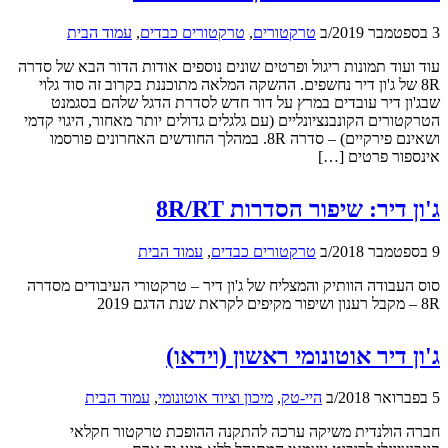
3 בספטמבר 2019
/
ב
טרקטורים
,
טרקטורים כבדים
,
עמוד הבית
עוד ועוד תמונות ריגול ופרטים שונים נוספים אודות הדור הבא של סדרה
8R של ג'ון דיר נחשפים. ההשקה המלאה מתוכננת בקרוב זה סוד גלוי
שבג'ון דיר עובדים במרץ על דור חדש לסדרת הדגל שלהם בסגמנט
הטרקטורים הקונבנציונליים (עם גלגלים גדולים יותר מאחור, היגוי קדמי
ושאינם פירקיים) – סדרה 8R. במהלך החודשים האחרונים פורסמו
אינספור פרטים […]
ג'ון דיר: שיפור הסדרות 8R/RT
9 בספטמבר 2018
/
ב
טרקטורים כבדים
,
עמוד הבית
סוס העבודה הוותיק והמצליח של ג'ון דיר – טרקטורי העיבודים מסדרה
8R – מקבל רענון ושיפור מקיפים לקראת שנת הדגם 2019
ג'ון דיר אוטונומי ראשון (וידאו)
5 בפברואר 2018
/
ב
היי-טק
,
מיכון וציוד אוטונומי
,
עמוד הבית
חברה הולנדית משיקה ערכה להתקנה ההופכת טרקטור חקלאי