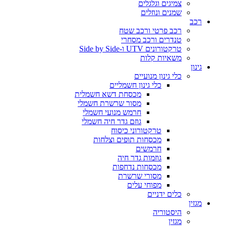
צמיגים וגלגלים
שמנים ונוזלים
רכב
רכב פרטי ורכב שטח
טנדרים ורכב מסחרי
טרקטורונים UTV ו-Side by Side
משאיות קלות
גינון
כלי גינון מנועיים
כלי גינון חשמליים
מכסחת דשא חשמלית
מסור שרשרת חשמלי
חרמש מנועי חשמלי
גוזם גדר חיה חשמלי
טרקטורוני כיסוח
מכסחות תופים וצלחות
חרמשים
גוזמות גדר חיה
מכסחות נדחפות
מסורי שרשרת
מפוחי עלים
כלים ידניים
מגזין
היסטוריה
מגזין