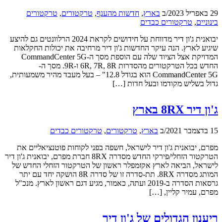
29 באפריל 2023
/
ב
בארץ
,
חדשות מהענף
,
טרקטורים
,
טרקטורים
בינוניים
,
טרקטורים כבדים
יבואנית ג'ון דיר מדווחת על חידושים לקראת 2024 הרלוונטים גם להיצע
שיגיע לארץ. הנה עיקר החדשות ג'ון דיר מרחיבה את יכולות החקלאות
המדויקת אצל הציוד שלה עם הוספת מסך ה-CommandCenter 5G
החדש בכל הטרקטורים מהסדרות 6R, 7R, 8R ו-9R. מסך ה-
CommandCenter 5G הוא בגודל 12.8" – בעל מעבד מהיר משמעותית,
גדול בשליש מקודמו ובעל חדות […]
ג'ון דיר 8RX בארץ
15 בדצמבר 2021
/
ב
בארץ
,
טרקטורים
,
טרקטורים כבדים
מפרם, יבואנית ג'ון דיר לישראל, חשפה בפני לקוחות פוטנציאליים את
הטרקטור הזחלי/פירקי החדש מסדרה 8RX חברת מפרם, יבואנית ג'ון דיר
לישראל, הביאה לארץ אקזמפלר ראשון של הטרקטור הזחלי החדש של
המותג מסדרה 8RX. תת-סדרה זו של סדרה 8R הושקה יחד עם יתר
גרסאות הסדרה ב-2019 ועתה, כאמור, מגיע דגם ראשון לארץ. מנכ"ל
מפרם, עמיר קליין, […]
ריענון הגדולים של ג'ון דיר