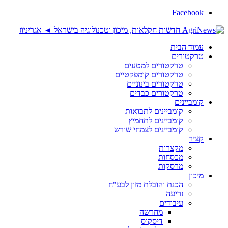
Facebook
עמוד הבית
טרקטורים
טרקטורים למטעים
טרקטורים קומפקטיים
טרקטורים בינוניים
טרקטורים כבדים
קומביינים
קומביינים לתבואות
קומביינים לתחמיץ
קומביינים לצמחי שורש
קציר
מקצרות
מכסחות
מרסקות
מיכון
הכנת והובלת מזון לבע"ח
זריעה
עיבודים
מחרשה
דיסקוס