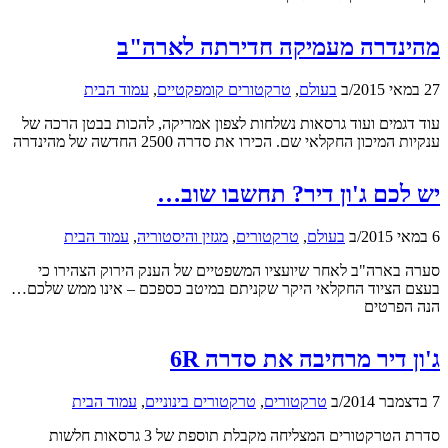
מהינדרה מעמיקה חדירתה לארה"ב
27 במאי 2015
/
ב
בעולם
,
טרקטורים קומפקטיים
,
עמוד הבית
עוד דגמים ועוד גרסאות נשלחות לצפון אמריקה, להכות בבטן הרכה של
ענקיות המיכון החקלאי שם. הכירו את סדרה 2500 החדשה של מהינדרה
יש לכם ג'ון דיר? תחשבו שוב…
6 במאי 2015
/
ב
בעולם
,
טרקטורים
,
מגזין והיסטוריה
,
עמוד הבית
סערה בארה"ב לאחר שיועציו המשפטיים של הענק הירוק הצהירו כי
בעצם הציוד החקלאי היקר שקניתם במיטב כספכם – אינו ממש שלכם…
הנה הפרטים
ג'ון דיר מרחיבה את סדרה 6R
7 בדצמבר 2014
/
ב
טרקטורים
,
טרקטורים בינוניים
,
עמוד הבית
סדרת הטרקטורים המצליחה מקבלת תוספת של 3 גרסאות חלשות