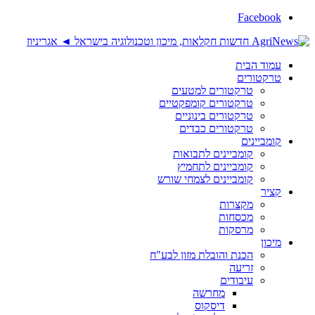
Facebook
עמוד הבית
טרקטורים
טרקטורים למטעים
טרקטורים קומפקטיים
טרקטורים בינוניים
טרקטורים כבדים
קומביינים
קומביינים לתבואות
קומביינים לתחמיץ
קומביינים לצמחי שורש
קציר
מקצרות
מכסחות
מרסקות
מיכון
הכנת והובלת מזון לבע"ח
זריעה
עיבודים
מחרשה
דיסקוס