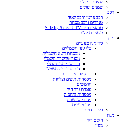
צמיגים וגלגלים
שמנים ונוזלים
רכב
רכב פרטי ורכב שטח
טנדרים ורכב מסחרי
טרקטורונים UTV ו-Side by Side
משאיות קלות
גינון
כלי גינון מנועיים
כלי גינון חשמליים
מכסחת דשא חשמלית
מסור שרשרת חשמלי
חרמש מנועי חשמלי
גוזם גדר חיה חשמלי
טרקטורוני כיסוח
מכסחות תופים וצלחות
חרמשים
גוזמות גדר חיה
מכסחות נדחפות
מסורי שרשרת
מפוחי עלים
כלים ידניים
מגזין
היסטוריה
מגזין