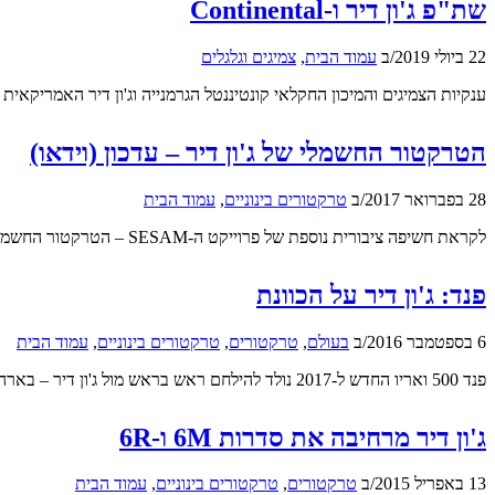
שת"פ ג'ון דיר ו-Continental
22 ביולי 2019
/
ב
עמוד הבית
,
צמיגים וגלגלים
ענקיות הצמיגים והמיכון החקלאי קונטיננטל הגרמנייה וג'ון דיר האמריק
הטרקטור החשמלי של ג'ון דיר – עדכון (וידאו)
28 בפברואר 2017
/
ב
טרקטורים בינוניים
,
עמוד הבית
לקראת חשיפה ציבורית נוספת של פרוייקט ה-SESAM – הטרקטור החשמלי – של ג'ון דיר בצרפת השבוע, הנה עוד כמה פרטים אודות המיזם המעניין
פנד: ג'ון דיר על הכוונת
6 בספטמבר 2016
/
ב
בעולם
,
טרקטורים
,
טרקטורים בינוניים
,
עמוד הבית
פנד 500 ואריו החדש ל-2017 נולד להילחם ראש בראש מול ג'ון דיר – בארה"ב! איך הוא יעשה זאת? כנסו
ג'ון דיר מרחיבה את סדרות 6M ו-6R
13 באפריל 2015
/
ב
טרקטורים
,
טרקטורים בינוניים
,
עמוד הבית