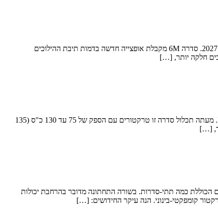
ג'ון דיר משיקה את שתי סדרות ה-6 הפופולריות שלה עם שיפורים משמעותיים לקראת 2027 ג'ון דיר מעדכנת את הסדרות 6M ו-6R שלה לקראת עונת 2027. סדרה 6M מקבלת אופצייה חדשה בדמות תיבת ההילוכים
עוד כוח ועוד אופציות תיבות הילוכים הם עיקרי החדשות בסדרה המעודכנת ג'ון דיר משיקה מתיחת פנים ורענון לסדרת הטרקטורים הרב-תכליתיים M5. מעתה תכלול סדרה זו טרקטורים עם הספק של 75 עד 130 כ"ס (135
ן דיר מודיעה על רענון ועדכון סדרה 5 שלה, סדרת טרקטורים רב-שימושיים הכוללת כמה תתי-סדרות. בשורה התחתונה מדובר בהרחבת יכולות
קטור קומפקטי-בינוני. הנה עיקר החידושים: […]