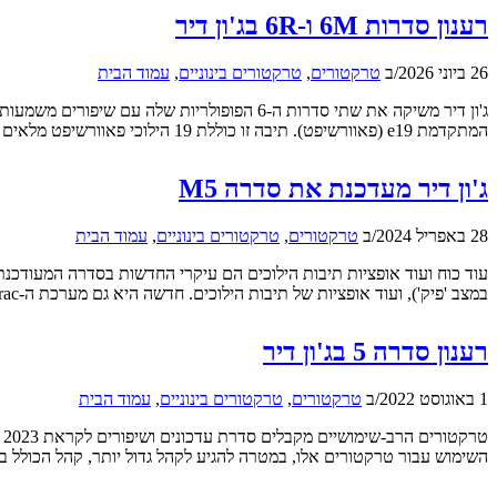
רענון סדרות 6M ו-6R בג'ון דיר
26 ביוני 2026
/
ב
טרקטורים
,
טרקטורים בינוניים
,
עמוד הבית
המתקדמת e19 (פאוורשיפט). תיבה זו כוללת 19 הילוכי פאוורשיפט מלאים ושילוב טכנולוגיית המצמד הכפול PowrQuad. שילוב זה מבטיח העברת הילוכים חלקה יותר, […]
ג'ון דיר מעדכנת את סדרה M5
28 באפריל 2024
/
ב
טרקטורים
,
טרקטורים בינוניים
,
עמוד הבית
במצב 'פיק'), ועוד אופציות של תיבות הילוכים. חדשה היא גם מערכת ה-AutoTrac לניהוג אוטונומי המופעלת מעתה דרך מסך התפעול המרכזי בטרקטור, […]
רענון סדרה 5 בג'ון דיר
1 באוגוסט 2022
/
ב
טרקטורים
,
טרקטורים בינוניים
,
עמוד הבית
השימוש עבור טרקטורים אלו, במטרה להגיע לקהל גדול יותר, קהל הכולל בע