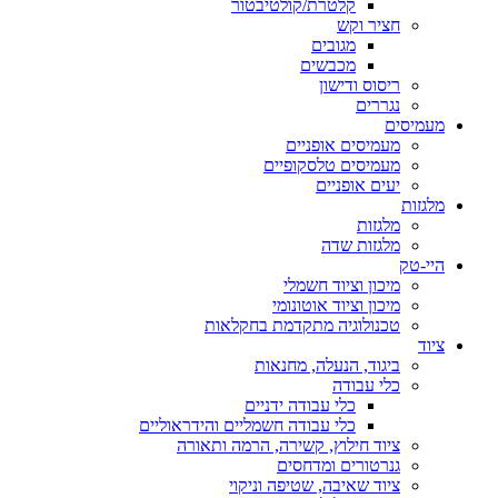
קלטרת/קולטיבטור
חציר וקש
מגובים
מכבשים
ריסוס ודישון
נגררים
מעמיסים
מעמיסים אופניים
מעמיסים טלסקופיים
יעים אופניים
מלגזות
מלגזות
מלגזות שדה
היי-טק
מיכון וציוד חשמלי
מיכון וציוד אוטונומי
טכנולוגיה מתקדמת בחקלאות
ציוד
ביגוד, הנעלה, מחנאות
כלי עבודה
כלי עבודה ידניים
כלי עבודה חשמליים והידראוליים
ציוד חילוץ, קשירה, הרמה ותאורה
גנרטורים ומדחסים
ציוד שאיבה, שטיפה וניקוי