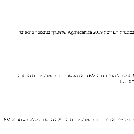
פרטים ראשונים אודות סדרה 6M חדשה לגמרי מתחילים לדלוף, ומהם ניתן להבין כי מדובר בדור חדש מן המסד. קבלו את הידוע עד כה ג'ון דיר תחשוף במסגרת תערוכת Agritechnica 2019 שתיערך בנובמבר בהאנובר
סדרת הטרקטורים הרחבה ורבת הגרסאות מוחלפת בחדשה עם 17 דגמים בטווחי הספק שבין 95 ל-250 כ"ס. הנה כל הפרטים ג'ון דיר משיקה סדרה 6M חדשה לגמרי. סדרה 6M היא למעשה סדרת הטרקטורים הרחבה
מדובר בסדרה חדשה מן המסד, אשר בין היתר מאחדת את הסדרות שהוצעו עד כה – 6M, 6MC ו-6RC לכדי סדרה אחת ג'ון דיר חושפת תמונות ופרטים רשמיים אודות סדרת הטרקטורים החדשה החשובה שלהם – סדרה 6M.