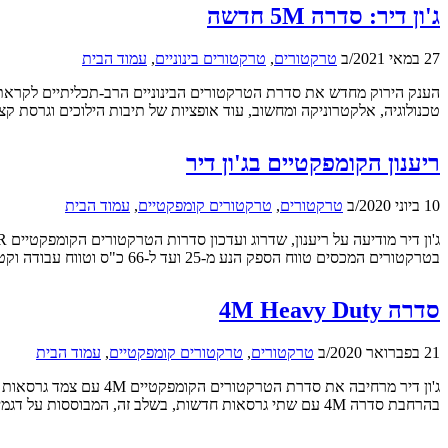
ג'ון דיר: סדרה 5M חדשה
27 במאי 2021
/
ב
טרקטורים
,
טרקטורים בינוניים
,
עמוד הבית
טכנולוגיה, אלקטרוניקה ומחשוב, עוד אופציות של תיבות הילוכים וגרסת קצה חדשה – M5125 – המרחיבה את טווח ההספק של דגמי הסדרה עד
ריענון הקומפקטיים בג'ון דיר
10 ביוני 2020
/
ב
טרקטורים
,
טרקטורים קומפקטיים
,
עמוד הבית
בטרקטורים המכסים טווח הספק הנע מ-25 ועד ל-66 כ"ס וטווח עבודה וקטגוריות הנעים מעבודות גינון ופיתוח נופי עד ליישומים חקלאיים לכל דבר, […]
סדרה 4M Heavy Duty
21 בפברואר 2020
/
ב
טרקטורים
,
טרקטורים קומפקטיים
,
עמוד הבית
בהרחבת סדרה 4M עם שתי גרסאות חדשות, בשלב זה, המבוססות על דגמי הסדרה המוכרים: 4052M Heavy Duty עם 52 כ"ס ו-4066M Heavy Duty עם […]