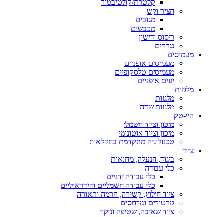
קלטרת/קולטיבטור
חציר וקש
מגובים
מכבשים
ריסוס ודישון
נגררים
מעמיסים
מעמיסים אופניים
מעמיסים טלסקופיים
יעים אופניים
מלגזות
מלגזות
מלגזות שדה
היי-טק
מיכון וציוד חשמלי
מיכון וציוד אוטונומי
טכנולוגיה מתקדמת בחקלאות
ציוד
ביגוד, הנעלה, מחנאות
כלי עבודה
כלי עבודה ידניים
כלי עבודה חשמליים והידראוליים
ציוד חילוץ, קשירה, הרמה ותאורה
גנרטורים ומדחסים
ציוד שאיבה, שטיפה וניקוי