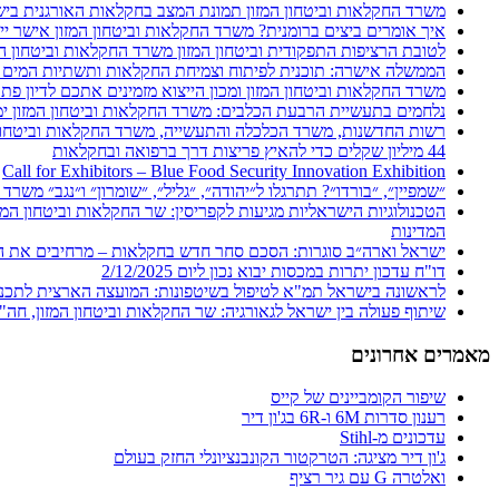
משרד החקלאות וביטחון המזון תמונת המצב בחקלאות האורגנית בישראל
איך אומרים ביצים ברומנית? משרד החקלאות וביטחון המזון אישר ייב
לטובת הרציפות התפקודית וביטחון המזון משרד החקלאות וביטחון המ
הממשלה אישרה: תוכנית לפיתוח וצמיחת החקלאות ותשתיות המים בי
משרד החקלאות וביטחון המזון ומכון הייצוא מזמינים אתכם לדיון פת
נלחמים בתעשיית הרבעת הכלבים: משרד החקלאות וביטחון המזון ימנ
44 מיליון שקלים כדי להאיץ פריצות דרך ברפואה ובחקלאות
Call for Exhibitors – Blue Food Security Innovation Exhibition
״שמפיין״, ״בורדו״? תתרגלו ל״יהודה״, ״גליל״, ״שומרון״ ו״נגב״ משר
הטכנולוגיות הישראליות מגיעות לקפריסין: שר החקלאות וביטחון המ
המדינות
ישראל וארה״ב סוגרות: הסכם סחר חדש בחקלאות – מרחיבים את ההז
דו"ח עדכון יתרות במכסות יבוא נכון ליום 2/12/2025
לראשונה בישראל תמ"א לטיפול בשיטפונות: המועצה הארצית לתכנון
שיתוף פעולה בין ישראל לגאורגיה: שר החקלאות וביטחון המזון, חה"כ
מאמרים אחרונים
שיפור הקומביינים של קייס
רענון סדרות 6M ו-6R בג'ון דיר
עדכונים מ-Stihl
ג'ון דיר מציגה: הטרקטור הקונבנציונלי החזק בעולם
ואלטרה G עם גיר רציף