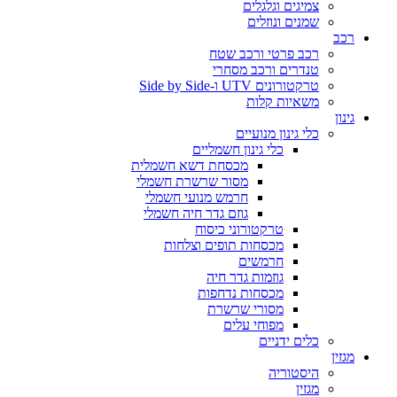
צמיגים וגלגלים
שמנים ונוזלים
רכב
רכב פרטי ורכב שטח
טנדרים ורכב מסחרי
טרקטורונים UTV ו-Side by Side
משאיות קלות
גינון
כלי גינון מנועיים
כלי גינון חשמליים
מכסחת דשא חשמלית
מסור שרשרת חשמלי
חרמש מנועי חשמלי
גוזם גדר חיה חשמלי
טרקטורוני כיסוח
מכסחות תופים וצלחות
חרמשים
גוזמות גדר חיה
מכסחות נדחפות
מסורי שרשרת
מפוחי עלים
כלים ידניים
מגזין
היסטוריה
מגזין