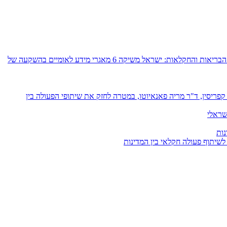
רשות החדשנות, משרד הכלכלה והתעשייה, משרד החקלאות וביטחון המזון ומנהלת תקומה יובילו את הקמת תשתיות הדאטה הלאומיות בתחומי הבריאות והחקלאות: ישראל משיקה 6 מאגרי מידע לאומיים בהשקעה של
פריסין, ד"ר מריה פאנאיוטו, במטרה לחזק את שיתופי הפעולה בין
שראלי
נות
 לשיתוף פעולה חקלאי בין המדינות