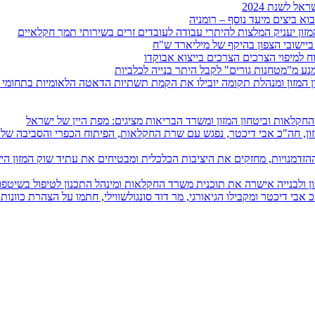
 לשנת 2024
וא ביצים מיעד נוסף – רומניה
זון יעניק המלצות להיתרי עבודה לעובדים זרים בשירותי תמך חקלאיים
ישובי הצפון בהיקף של מיליארד ש"ח
וח למיפוי הצרכים הצרכים בייצוא אבוקדו
ע מ"מטחנות גורים" לקבל היתר בנייה לכלביות
ד החקלאות וביטחון המזון ומשרד הבריאות מציגים: מפת היין של ישראל
זון, חה"כ אבי דיכטר, נפגש עם שרת החקלאות, הפיתוח הכפרי והסביבה של ק
דמנויות, מחזקים את היציבות הכלכלית ומבטיחים את עתיד שוק המזון הי
 ולבנייה אישרה את תוכנית משרד החקלאות ומינהל התכנון לטיפול בשיטפו
 אבי דיכטר ומקבילו הגיאורגי, מר דוד סונגולשווילי, חתמו על הצהרת כוונות