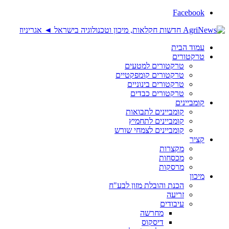
Facebook
עמוד הבית
טרקטורים
טרקטורים למטעים
טרקטורים קומפקטיים
טרקטורים בינוניים
טרקטורים כבדים
קומביינים
קומביינים לתבואות
קומביינים לתחמיץ
קומביינים לצמחי שורש
קציר
מקצרות
מכסחות
מרסקות
מיכון
הכנת והובלת מזון לבע"ח
זריעה
עיבודים
מחרשה
דיסקוס