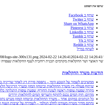
שתפו את הפוסט
שתף ב Facebook
שתף ב Twitter
Share on WhatsApp
שתף ב Pinterest
שתף ב LinkedIn
שתף ב Tumblr
שתף ב Vk
שתף ב Reddit
לשתף במייל
/08/logo-site-300x131.png
2024-02-22 14:26:41
2024-02-22 14:26:41
/wp-content/uploads/2023/08/logo-site-300x131.png
שר האוצר ושר החקלאות מקדמים תכנית רוחבית לענף החקלאות שצפויה ל
הודעות משרד החקלאות
ממשיכים לשמור על הטבע הימי – נתפסה סירת דיג לאחר שדייגיה בי
שיתוף פעולה בין משרד החקלאות וביטחון המזון ומערך הדיגיטל הלאומי: מערכת "שרי" 
מקרה שפעת עופות ראשון לעונת החורף: שפעת עופות התגלתה בלהק
מהיום: חוק המים נכנס לתוקף ותעריפי המים לחקלאות יורדים
כל הנתונים במקום אחד – משרד החקלאות וביטחון המזון מנגיש נתונ
נחתם מחיר מטרה מעודכן לחלב הגולמי – לשמירה על יציבות הענף וה