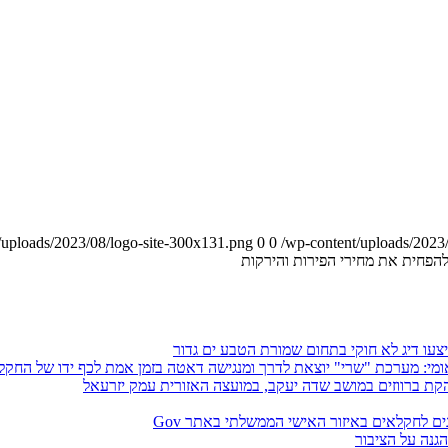
0
0
/wp-content/uploads/2023
הפחית את מחירי הפירות והירקות
צעו דיג לא חוקי בתחום שמורת הטבע ים גדור
יוצאת לדרך ומנגישה דאטה בזמן אמת לכף ידו של החקלאי על למעלה מ-90 גידולים, תחזיות השקיה
ת ברווזים במושב שדה יעקב, במועצה האזורית עמק יזרעאל
ים לחקלאים באיזור האישי הממשלתי באתר Gov
גנה על הציבור