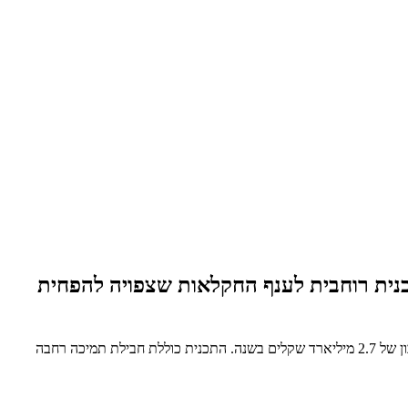
נית רוחבית לענף החקלאות שצפויה להפחית
התכנית צפויה להגביר את התחרות בענף החקלאות, להגדיל את מגוון המוצרים ולהוזיל את מחירי הפירות, הירקות והביצים לצרכן; תכנית זו תוביל לחיסכון של 2.7 מיליארד שקלים בשנה. התכנית כוללת חבילת תמיכה רחבה