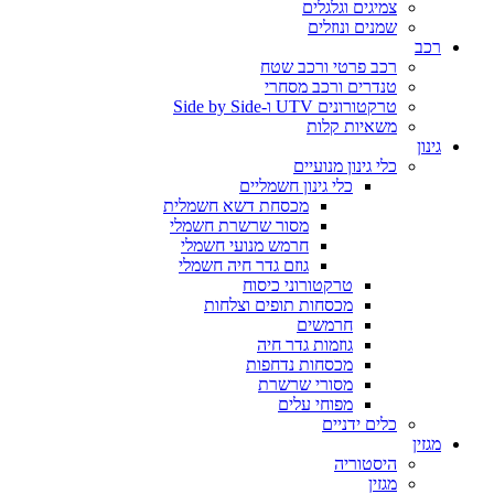
צמיגים וגלגלים
שמנים ונוזלים
רכב
רכב פרטי ורכב שטח
טנדרים ורכב מסחרי
טרקטורונים UTV ו-Side by Side
משאיות קלות
גינון
כלי גינון מנועיים
כלי גינון חשמליים
מכסחת דשא חשמלית
מסור שרשרת חשמלי
חרמש מנועי חשמלי
גוזם גדר חיה חשמלי
טרקטורוני כיסוח
מכסחות תופים וצלחות
חרמשים
גוזמות גדר חיה
מכסחות נדחפות
מסורי שרשרת
מפוחי עלים
כלים ידניים
מגזין
היסטוריה
מגזין