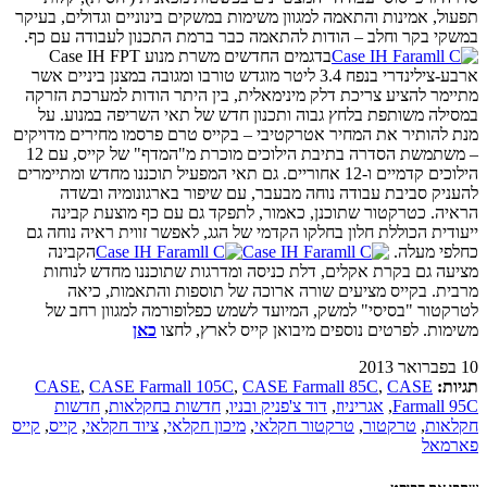
תפעול, אמינות והתאמה למגוון משימות במשקים בינוניים וגדולים, בעיקר
במשקי בקר וחלב – הודות להתאמה כבר ברמת התכנון לעבודה עם כף.
בדגמים החדשים משרת מנוע Case IH FPT
ארבע-צילינדרי בנפח 3.4 ליטר מוגדש טורבו ומגובה במצנן ביניים אשר
מתיימר להציע צריכת דלק מינימאלית, בין היתר הודות למערכת הזרקה
במסילה משותפת בלחץ גבוה ותכנון חדש של תאי השריפה במנוע. על
מנת להותיר את המחיר אטרקטיבי – בקייס טרם פרסמו מחירים מדויקים
– משתמשת הסדרה בתיבת הילוכים מוכרת מ"המדף" של קייס, עם 12
הילוכים קדמיים ו-12 אחוריים. גם תאי המפעיל תוכננו מחדש ומתיימרים
להעניק סביבת עבודה נוחה מבעבר, עם שיפור בארגונומיה ובשדה
הראיה. כטרקטור שתוכנן, כאמור, לתפקד גם עם כף מוצעת קבינה
ייעודית הכוללת חלון בחלקו הקדמי של הגג, לאפשר זווית ראיה נוחה גם
כחלפי מעלה.
הקבינה
מציעה גם בקרת אקלים, דלת כניסה ומדרגות שתוכננו מחדש לנוחות
מרבית. בקייס מציעים שורה ארוכה של תוספות והתאמות, כיאה
לטרקטור "בסיסי" למשק, המיועד לשמש כפלופורמה למגוון רחב של
משימות. לפרטים נוספים מיבואן קייס לארץ, לחצו
כאן
10 בפברואר 2013
תגיות:
CASE
,
CASE Farmall 85C
,
CASE Farmall 105C
,
CASE
Farmall 95C
,
אגריניוז
,
דוד צ'פניק ובניו
,
חדשות בחקלאות
,
חדשות
חקלאות
,
טרקטור
,
טרקטור חקלאי
,
מיכון חקלאי
,
ציוד חקלאי
,
קייס
,
קייס
פארמאל