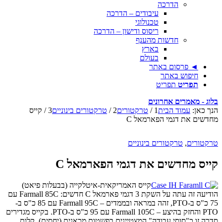
הדרכה
עיבודים – הדרכה
טכנולוגי
ריסוס ודישון – הדרכה
חדשות מהענף
בארץ
בעולם
◄ פרסום באתר
חיפוש באתר
תפריט
תפריט
בלוג - מאמרים אחרונים
הנך כאן:
עמוד הבית
1
/
טרקטורים
2
/
טרקטורים בינוניים
3
/
קייס
מחדשים את דגמי הפארמאל C
טרקטורים
,
טרקטורים בינוניים
קייס מחדשים את דגמי הפארמאל C
קייס האמריקאית-איטלקייה (בבעלות פיאט)
הודיעה זה עתה על השקת 3 דגמי פארמאל C חדשים: Farmall 85C עם
75 כ"ס ב-PTO, זהה במראה ובממדים – Farmall 95C עם 85 כ"ס ב-
PTO והחזק בהיצע – Farmall 105C עם 95 כ"ס ב-PTO. בקייס מגדירים
סדרה זו כ"סוסי עבודה" המצטיינים בפשטות מכאנית (יחסית), קלות