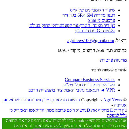
שיפור הקומביינים של קייס
רענון סדרות 6M ו-6R בג'ון דיר
עדכונים מ-Stihl
ג'ון דיר מציגה: הטרקטור הקונבנציונלי החזק בעולם
ואלטרה G עם גיר רציף
דוא"ל:
agrinews100@gmail.com
כתובת: ת.ד. 959, חרוצים, מיקוד 60917
מדיניות פרטיות
אתרים ששווה להכיר
Compare Business Services
השוואת טרקטורים וכלי צמ"ה
VPR ◄ רנסאנס נתיבי האבולוציה בתעשיית הרכב
© ‫Copyright -
AgriNews חדשות חקלאות, מיכון וטכנולוגיה בישראל ◄
אגריניוז
-
ג'ון דיר: E מחליף את D
נחשף: ראם פרומאסטר, הדוקאטו האמריקאי
גלול למעלה
אנו משתמשים בקובצי Cookie כדי להבטיח שאנו נותנים לך את החוויה
הטובה ביותר באתר שלנו. אם תמשיך להשתמש באתר זה אנו נניח