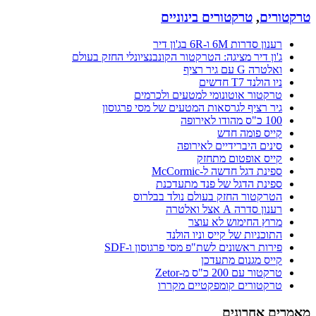
טרקטורים
,
טרקטורים בינוניים
רענון סדרות 6M ו-6R בג'ון דיר
ג'ון דיר מציגה: הטרקטור הקונבנציונלי החזק בעולם
ואלטרה G עם גיר רציף
ניו הולנד T7 חדשים
טרקטור אוטונומי למטעים ולכרמים
גיר רציף לגרסאות המטעים של מסי פרגוסון
100 כ"ס מהודו לאירופה
קייס פומה חדש
סינים היברידיים לאירופה
קייס אופטום מתחזק
ספינת דגל חדשה ל-McCormic
ספינת הדגל של פנד מתעדכנת
הטרקטור החזק בעולם נולד בבלרוס
רענון סדרה A אצל ואלטרה
מרוץ החימוש לא עוצר
התוכניות של קייס וניו הולנד
פירות ראשונים לשת"פ מסי פרגוסון ו-SDF
קייס מגנום מתעדכן
טרקטור עם 200 כ"ס מ-Zetor
טרקטורים קומפקטיים מקררו
מאמרים אחרונים