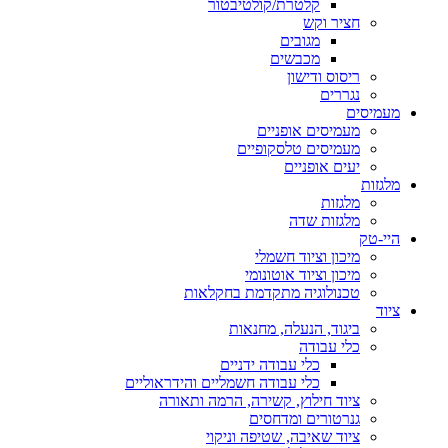
קלטרת/קולטיבטור
חציר וקש
מגובים
מכבשים
ריסוס ודישון
נגררים
מעמיסים
מעמיסים אופניים
מעמיסים טלסקופיים
יעים אופניים
מלגזות
מלגזות
מלגזות שדה
היי-טק
מיכון וציוד חשמלי
מיכון וציוד אוטונומי
טכנולוגיה מתקדמת בחקלאות
ציוד
ביגוד, הנעלה, מחנאות
כלי עבודה
כלי עבודה ידניים
כלי עבודה חשמליים והידראוליים
ציוד חילוץ, קשירה, הרמה ותאורה
גנרטורים ומדחסים
ציוד שאיבה, שטיפה וניקוי