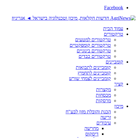
Facebook
עמוד הבית
טרקטורים
טרקטורים למטעים
טרקטורים קומפקטיים
טרקטורים בינוניים
טרקטורים כבדים
קומביינים
קומביינים לתבואות
קומביינים לתחמיץ
קומביינים לצמחי שורש
קציר
מקצרות
מכסחות
מרסקות
מיכון
הכנת והובלת מזון לבע"ח
זריעה
עיבודים
מחרשה
דיסקוס