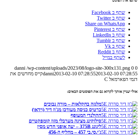
שתפו את הפוסט
שתף ב Facebook
שתף ב Twitter
Share on WhatsApp
שתף ב Pinterest
שתף ב LinkedIn
שתף ב Tumblr
שתף ב Vk
שתף ב Reddit
לשתף במייל
danni
/wp-content/uploads/2023/08/logo-site-300x131.png
0
0
2013-02-10 07:28:55
2013-02-10 07:28:55
danni
קייס מחדשים את
דגמי הפארמאל C
אולי יעניין אותך לקרוא גם את הפוסטים הבאים:
מלגזה בחקלאות – מורה נבוכים
כרטיס כניסה מעודכן מג'ון דיר (וידאו)
ההולנדי המעופף
סילוקינג מציגה מערבלי מזון קומפקטיים
ליגונג 375B – יעה אופני חדש מסין
ג'י.סי.בי 457 – מחליף ה-456