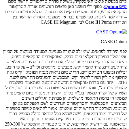
כיום בבעלות פיאט האיטלקייה, משיקה סדרת טרקטורים חדשה בשם
קייס Optum
. בסוף יולי חשפנו כאן פרטים ראשונים אודות הטרקטור
החקלאי החדש, ועתה חושפים בקייס את המפרט המלא ותמונות נוספות
– והיה למה לחכות. כפי שציינו כבר אז, ממוצבת הסדרה החדשה בין
הסדרות Case IH Puma לבין CASE IH Magnum.
CASE Optum
לפני הירידה לפרטים, שימו לב לנקודה מעניינת המעידה במקצת על הכיוון
אליו הולך המיכון החקלאי כיום בכלל, הטרקטורים החקלאיים בפרט,
והיא בהצהרות קייס לגבי ייעוד הכלי; אם בעבר תוכנן המיכון החקלאי –
ציוד לעיבודים, ציוד לחציר וקש, מכבשים, מרססים וכיו"ב – על פי היצע,
יכולות וביצועי הטרקטורים, הרי שכיום נראית מגמה הפוכה; "קייס גאה
לחשוף את ליין הציוד לחציר וקש, המכבשים והמגובים החדשים לשנת
2016 – יחד עם סדרת טרקטורים חדשה שתוכננה ומותאמת בשלמות
להפעיל ציוד זה", אומר עם חשיפת האופטום החדש דייב הנדרסון, מנהל
השיווק של הציוד למשקי בע"ח בקייס. היצרניות מנסות כיום להציע ציוד
למשקי חי ברמת התאמה מושלמת, הן מבחינת הגדלים השונים,
הביצועים, הטכנולוגיה והטרקטורים הנדרשים לשם הפעלתם באופן
המיטבי. הטרקטור החדש 'קייס אופטום' אמור להתאים לנישה ספציפית
של דרישות מצד חקלאים, נישה שהיא ככל הנראה גדולה מספיק בכדי
שבקייס יפתחו עבורה טרקטור חדש. קייס אופטום תוכנן בראש
ובראשונה עבור השוק האירופאי, שוק בו קטגוריית ההספק של 250-300