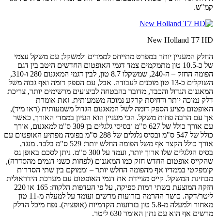
קמ"ש.
New Holland T7 HD
החלק המעניין יותר במפרט מתייחס לממדים ולמשקל; עם משקל עצמי
של כ-10.5 טון מתמקמים צמד דגמי האופטום החדשים היטב בין דגם
הפומה החזק – ה-240, שמשקלו 8.7 טון, לבין דגמי המאגנום 280 ו-310,
השוקלים כ-13 טון מוכנים לעבודה. אבל, עם הספק דומה ואף גבוה משל
המאגנום הגדול והכבד, מדובר בהבטחה לביצועים מרשימים יותר, צריכת
דלק נמוכה יותר ודחיסת קרקע נמוכה משמעותית. זאת אומרת –
האופטום מציע הספק דומה לשל המאגנום הגדול משמעותית (ראו מיד),
אך עם הרבה פחות משקל. הכי מעניין הוא העיון בממדי האורך, כאשר
עם אורך כולל של 627 ס"מ ובסיסי גלגלים בן 309 ס"מ למאגנום, אורך
כולל של 547 ס"מ ובסיס גלגלים של 288 ס"מ בפומה מפתיע האופטום עם
אורך כולל הקצר אף משל הפומה החלש יותר: 529 ס"מ בלבד. מנגד,
בסיס הגלגלים שלו ארוך יותר, ועמד על 300 ס"מ. ניתן לסכם באופן גס
שהקייס אופטום החדש חזק כמו המאגנום (לפחות כשני דגמים מהסדרה),
קומפקטי בממדיו אף מהפומה החלש יותר – וממוקם בין שתי הסדרות
מבחינת המשקל. קייס מציידת את דגמי האופטום עם מערכת הידראולית
חזקה המוצעת בשתי רמות ספיקה, על פי העדפות הלקוח: 165 או 220
ליטר/דקה. כושר ההרמה בזרועות מרשים ועומד על למעלה מ-11 טון
מאחור ולמעלה מ-5.8 טון בזרועות הקדמיות (אופציה). נפח מיכל הדלק
מרשים אף הוא עם נתון האומר 630 ליטר.