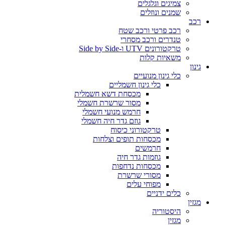
צמיגים וגלגלים
שמנים ונוזלים
רכב
רכב פרטי ורכב שטח
טנדרים ורכב מסחרי
טרקטורונים UTV ו-Side by Side
משאיות קלות
גינון
כלי גינון מנועיים
כלי גינון חשמליים
מכסחת דשא חשמלית
מסור שרשרת חשמלי
חרמש מנועי חשמלי
גוזם גדר חיה חשמלי
טרקטורוני כיסוח
מכסחות תופים וצלחות
חרמשים
גוזמות גדר חיה
מכסחות נדחפות
מסורי שרשרת
מפוחי עלים
כלים ידניים
מגזין
היסטוריה
מגזין