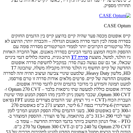
כ"ס נשלט על ידי פנד הגרמנייה וג'ון דיר, כאשר לקייס לא היה בו נציג
תחרותי מספיק.
CASE Optum
קייס אופטום מכסה פער שהיה קיים בהיצע קייס בין הדגמים החזקים
בסדרה פומה לבין דגמי סדרה מאגנום הגדולה – והכבדה יותר; ההיצע לא
כלל טרקטורים הקרובים יותר לממדי הטרקטורים מסדרה פומה עם
ההספק והכוח המוצע בדגמי הביניים בסדרה מאגנום. אצל החברה האחות
ניו הולנד, למשל, מוצעת
סדרה T7
הרב-גונית, בתוכה כלולים דגמי ביניים
שכאלו, אך גם שם נעשה כעת סדר: במקביל לחשיפת סדרה אופטום
החדשה של קייס תחשוף ניו הולנד סדרה מקבילה משלה, שתכונה T7
HD, מלשון Heavy Duty, שלמעט שינויי צביעה ועיצוב תהיה זהה לסדרה
אופטום החדשה של קייס. פרטים מלאים אודות סדרה זו טרם פורסמו,
למעט תמונה והמידע כי מדובר בדגמים זהים לדגמי סדרה אופטום.
סדרה אופטום כוללת למעשה שתי גרסאות בלבד – Optum 270 CVT ו-
Optum 300 CVT, שכבר משמן ניתן להבין מהו הספק המנוע ומהי שיטת
העברת הכוח (CVT = גיר רציף). שני הדגמים מצוידים במנוע FPT (פיאט
תעשייתי) 6-צילינדרי בנפח 6.7 ליטר, המציע 271 כ"ס באופטום 270
ו-300 כ"ס באופטום 300. בשני הדגמים עולה הספק המנוע המרבי לזמן
קצר לכדי 290 ו-313 כ"ס, בהתאמה, על פי הצורך. ההספק המוצהר ב-
PTO – אולי הנתון החשוב ביותר בדגמי הסדרה החדשה – עומד ב-
Optum 270 CVT על 240 כ"ס וב-Optum 300 CVT על 270 כ"ס.
הודות לגיר הרציף מסוגל האופטום החדש להגיע למהירות מרבית של 53