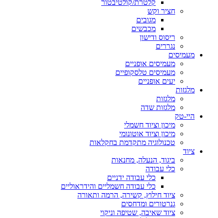
קלטרת/קולטיבטור
חציר וקש
מגובים
מכבשים
ריסוס ודישון
נגררים
מעמיסים
מעמיסים אופניים
מעמיסים טלסקופיים
יעים אופניים
מלגזות
מלגזות
מלגזות שדה
היי-טק
מיכון וציוד חשמלי
מיכון וציוד אוטונומי
טכנולוגיה מתקדמת בחקלאות
ציוד
ביגוד, הנעלה, מחנאות
כלי עבודה
כלי עבודה ידניים
כלי עבודה חשמליים והידראוליים
ציוד חילוץ, קשירה, הרמה ותאורה
גנרטורים ומדחסים
ציוד שאיבה, שטיפה וניקוי