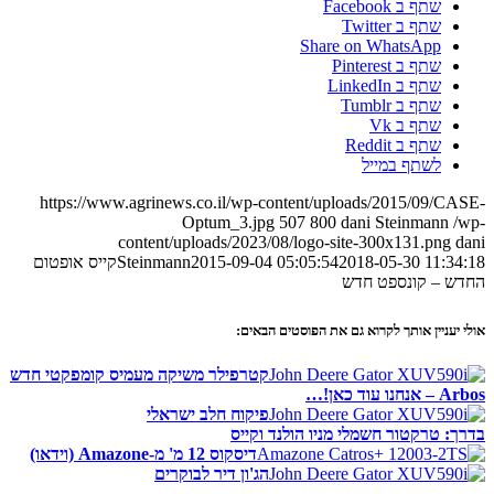
שתף ב Facebook
שתף ב Twitter
Share on WhatsApp
שתף ב Pinterest
שתף ב LinkedIn
שתף ב Tumblr
שתף ב Vk
שתף ב Reddit
לשתף במייל
https://www.agrinews.co.il/wp-content/uploads/2015/09/CASE-
Optum_3.jpg
507
800
dani Steinmann
/wp-
content/uploads/2023/08/logo-site-300x131.png
dani
2018-05-30 11:34:18
2015-09-04 05:05:54
Steinmann
קייס אופטום
החדש – קונספט חדש
אולי יעניין אותך לקרוא גם את הפוסטים הבאים:
קטרפילר משיקה מעמיס קומפקטי חדש
Arbos – אנחנו עוד כאן!…
פיקוח חלב ישראלי
בדרך: טרקטור חשמלי מניו הולנד וקייס
דיסקוס 12 מ' מ-Amazone (וידאו)
הג'ון דיר לבוקרים