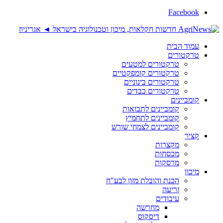
Facebook
עמוד הבית
טרקטורים
טרקטורים למטעים
טרקטורים קומפקטיים
טרקטורים בינוניים
טרקטורים כבדים
קומביינים
קומביינים לתבואות
קומביינים לתחמיץ
קומביינים לצמחי שורש
קציר
מקצרות
מכסחות
מרסקות
מיכון
הכנת והובלת מזון לבע"ח
זריעה
עיבודים
מחרשה
דיסקוס