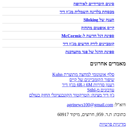
סינים היברידיים לאירופה
מכסחת בלרינה חשמלית מג'ון דיר
הענק של Siloking
קייס אופטום מתחזק
ספינת דגל חדשה ל-McCormic
קומביינים לירק חדשים מג'ון דיר
ספינת הדגל של פנד מתעדכנת
מאמרים אחרונים
סלף אוטונומי למחצה מתוצרת Kuhn
שיפור הקומביינים של קייס
רענון סדרות 6M ו-6R בג'ון דיר
עדכונים מ-Stihl
ג'ון דיר מציגה: הטרקטור הקונבנציונלי החזק בעולם
דוא"ל:
agrinews100@gmail.com
כתובת: ת.ד. 959, חרוצים, מיקוד 60917
מדיניות פרטיות