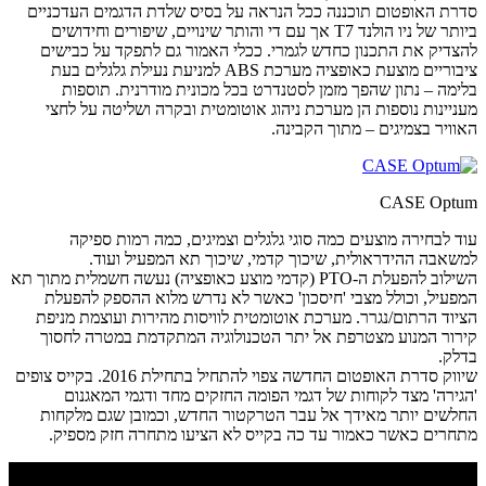
סדרת האופטום תוכננה ככל הנראה על בסיס שלדת הדגמים העדכניים
ביותר של ניו הולנד T7 אך עם די והותר שינויים, שיפורים וחידושים
להצדיק את התכנון כחדש לגמרי. ככלי האמור גם לתפקד על כבישים
ציבוריים מוצעת כאופציה מערכת ABS למניעת נעילת גלגלים בעת
בלימה – נתון שהפך מזמן לסטנדרט בכל מכונית מודרנית. תוספות
מעניינות נוספות הן מערכת ניהוג אוטומטית ובקרה ושליטה על לחצי
האוויר בצמיגים – מתוך הקבינה.
CASE Optum
עוד לבחירה מוצעים כמה סוגי גלגלים וצמיגים, כמה רמות ספיקה
למשאבה ההידראולית, שיכוך קדמי, שיכוך תא המפעיל ועוד.
השילוב להפעלת ה-PTO (קדמי מוצע כאופציה) נעשה חשמלית מתוך תא
המפעיל, וכולל מצבי 'חיסכון' כאשר לא נדרש מלוא ההספק להפעלת
הציוד הרתום/נגרר. מערכת אוטומטית לוויסות מהירות ועוצמת מניפת
קירור המנוע מצטרפת אל יתר הטכנולוגיה המתקדמת במטרה לחסוך
בדלק.
שיווק סדרת האופטום החדשה צפוי להתחיל בתחילת 2016. בקייס צופים
'הגירה' מצד לקוחות של דגמי הפומה החזקים מחד ודגמי המאגנום
החלשים יותר מאידך אל עבר הטרקטור החדש, וכמובן שגם מלקחות
מתחרים כאשר כאמור עד כה בקייס לא הציעו מתחרה חזק מספיק.