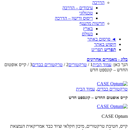
הדרכה
עיבודים – הדרכה
טכנולוגי
ריסוס ודישון – הדרכה
חדשות מהענף
בארץ
בעולם
◄ פרסום באתר
חיפוש באתר
תפריט
תפריט
בלוג - מאמרים אחרונים
הנך כאן:
עמוד הבית
1
/
טרקטורים
2
/
טרקטורים כבדים
3
/
קייס אופטום
החדש – קונספט חדש
טרקטורים כבדים
,
עמוד הבית
קייס אופטום החדש – קונספט חדש
CASE Optum
קייס, חטיבת טרקטורים, מיכון חקלאי וציוד כבד אמריקאית הנמצאת