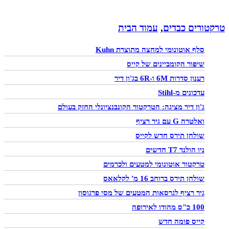
טרקטורים כבדים
,
עמוד הבית
סלף אוטונומי למחצה מתוצרת Kuhn
שיפור הקומביינים של קייס
רענון סדרות 6M ו-6R בג'ון דיר
עדכונים מ-Stihl
ג'ון דיר מציגה: הטרקטור הקונבנציונלי החזק בעולם
ואלטרה G עם גיר רציף
שולחן תירס חדש לקייס
ניו הולנד T7 חדשים
טרקטור אוטונומי למטעים ולכרמים
שולחן תירס ברוחב 16 מ' לקלאאס
גיר רציף לגרסאות המטעים של מסי פרגוסון
100 כ"ס מהודו לאירופה
קייס פומה חדש