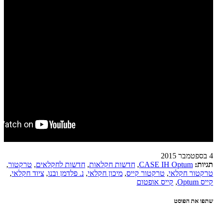
4 בספטמבר 2015
תגיות:
CASE IH Optum
,
חדשות חקלאות
,
חדשות לחקלאים
,
טרקטור
,
טרקטור חקלאי
,
טרקטור קייס
,
מיכון חקלאי
,
נ. פלדמן ובנו
,
ציוד חקלאי
,
קייס Optum
,
קייס אופטום
שתפו את הפוסט