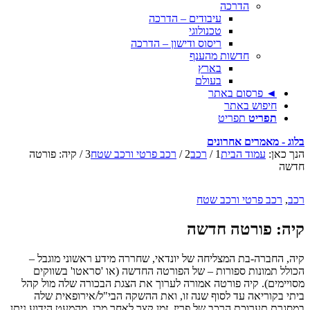
הדרכה
עיבודים – הדרכה
טכנולוגי
ריסוס ודישון – הדרכה
חדשות מהענף
בארץ
בעולם
◄ פרסום באתר
חיפוש באתר
תפריט
תפריט
בלוג - מאמרים אחרונים
הנך כאן:
עמוד הבית
1
/
רכב
2
/
רכב פרטי ורכב שטח
3
/
קיה: פורטה
חדשה
רכב
,
רכב פרטי ורכב שטח
קיה: פורטה חדשה
קיה, החברה-בת המצליחה של יונדאי, שחררה מידע ראשוני מוגבל –
הכולל תמונות ספורות – של הפורטה החדשה (או 'סראטו' בשווקים
מסויימים). קיה פורטה אמורה לערוך את הצגת הבכורה שלה מול קהל
ביתי בקוריאה עד לסוף שנה זו, ואת ההשקה הבי"ל/אירופאית שלה
במסגרת תערוכת הרכב של פריז, זמן קצר לאחר מכן. מהמעט הידוע ניתן