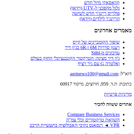
קוואסאקי מיול חדש
גלגל מהפכני ל-UTV (וידאו)
פולריס ריינג'ר חדש לשישה
הריינג'ר לילדים (וידאו)
מאמרים אחרונים
שיפור הקומביינים של קייס
רענון סדרות 6M ו-6R בג'ון דיר
עדכונים מ-Stihl
ג'ון דיר מציגה: הטרקטור הקונבנציונלי החזק בעולם
ואלטרה G עם גיר רציף
דוא"ל:
agrinews100@gmail.com
כתובת: ת.ד. 959, חרוצים, מיקוד 60917
מדיניות פרטיות
אתרים ששווה להכיר
Compare Business Services
השוואת טרקטורים וכלי צמ"ה
VPR ◄ רנסאנס נתיבי האבולוציה בתעשיית הרכב