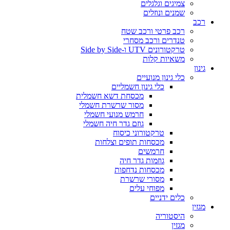
צמיגים וגלגלים
שמנים ונוזלים
רכב
רכב פרטי ורכב שטח
טנדרים ורכב מסחרי
טרקטורונים UTV ו-Side by Side
משאיות קלות
גינון
כלי גינון מנועיים
כלי גינון חשמליים
מכסחת דשא חשמלית
מסור שרשרת חשמלי
חרמש מנועי חשמלי
גוזם גדר חיה חשמלי
טרקטורוני כיסוח
מכסחות תופים וצלחות
חרמשים
גוזמות גדר חיה
מכסחות נדחפות
מסורי שרשרת
מפוחי עלים
כלים ידניים
מגזין
היסטוריה
מגזין