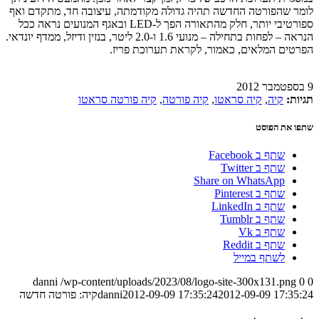
לומר שהפורטה החדשה תהיה גדולה מקודמתה, עיצובה חד, מתקדם ואף
ספורטיבי יותר, חלק מהתאורה הפך ל-LED ובאגף המנועים נראה ככל
הנראה – לפחות בתחילה – מנועי 1.6 ו-2.0 ליטר, בנזין ודיזל, ממדף יונדאי.
הפרטים המלאים, כאמור, לקראת תערוכת פריז.
9 בספטמבר 2012
תגיות:
קיה
,
קיה סראטו
,
קיה פורטה
,
קיה פורטה סראטו
שתפו את הפוסט
שתף ב Facebook
שתף ב Twitter
Share on WhatsApp
שתף ב Pinterest
שתף ב LinkedIn
שתף ב Tumblr
שתף ב Vk
שתף ב Reddit
לשתף במייל
danni
/wp-content/uploads/2023/08/logo-site-300x131.png
0
0
2012-09-09 17:35:24
2012-09-09 17:35:24
danni
קיה: פורטה חדשה