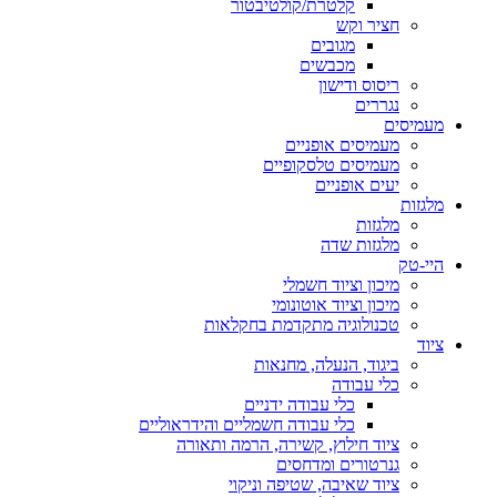
קלטרת/קולטיבטור
חציר וקש
מגובים
מכבשים
ריסוס ודישון
נגררים
מעמיסים
מעמיסים אופניים
מעמיסים טלסקופיים
יעים אופניים
מלגזות
מלגזות
מלגזות שדה
היי-טק
מיכון וציוד חשמלי
מיכון וציוד אוטונומי
טכנולוגיה מתקדמת בחקלאות
ציוד
ביגוד, הנעלה, מחנאות
כלי עבודה
כלי עבודה ידניים
כלי עבודה חשמליים והידראוליים
ציוד חילוץ, קשירה, הרמה ותאורה
גנרטורים ומדחסים
ציוד שאיבה, שטיפה וניקוי