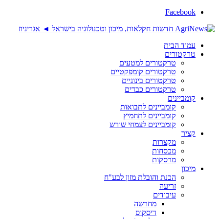
Facebook
עמוד הבית
טרקטורים
טרקטורים למטעים
טרקטורים קומפקטיים
טרקטורים בינוניים
טרקטורים כבדים
קומביינים
קומביינים לתבואות
קומביינים לתחמיץ
קומביינים לצמחי שורש
קציר
מקצרות
מכסחות
מרסקות
מיכון
הכנת והובלת מזון לבע"ח
זריעה
עיבודים
מחרשה
דיסקוס