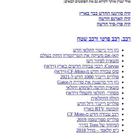
אולי יעניין אותך לקרוא גם את הפוסטים הבאים:
קיה סורנטו החדש כבר בארץ
קיה קארנס חדשה
קיה פרו-סיד חדשה
רכב
,
רכב פרטי ורכב שטח
ג'ון דיר גייטור חקלאי חדש
קאן-אם משיקה את הטרקטורון החזק בעולם
משאית לפיזור דשן
Corvus: רכבי עבודה חדשים בארץ (וידאו)
סוס עבודה חדש מ-CF-Moto (וידאו)
פולריס ריינג'ר 1000 חדש ל-2021
ג'ון דיר מרעננת את סדרת ה-Gator
משאית חדשה לשימוש חקלאי
מסחרי, חקלאי וחשמלי (וידאו)
הוולוו החקלאית
פולריס ריינג'ר דיזל חדש
קובוטה RTV בארץ
רכב עבודה חדש מ-CF Moto
פולריס ספורטסמן 2019
המיוחד של Toro בדרך
ג'יפ קלאסי – מודל 2018