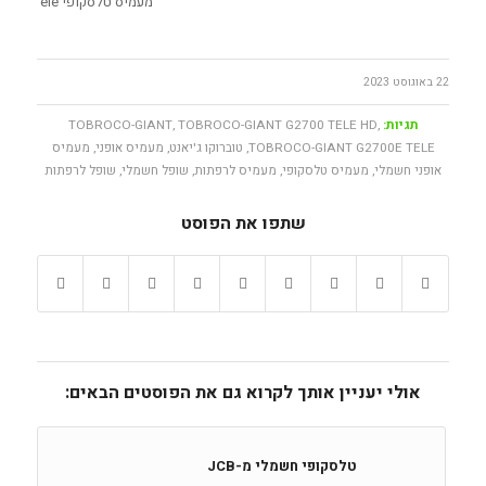
מעמיס טלסקופי Tobroco Giant G2700HD Tele
22 באוגוסט 2023
תגיות:
,
TOBROCO-GIANT G2700 TELE HD
,
TOBROCO-GIANT
TOBROCO-GIANT G2700E TELE
,
טוברוקו ג'יאנט
,
מעמיס אופני
,
מעמיס
אופני חשמלי
,
מעמיס טלסקופי
,
מעמיס לרפתות
,
שופל חשמלי
,
שופל לרפתות
שתפו את הפוסט
אולי יעניין אותך לקרוא גם את הפוסטים הבאים:
טלסקופי חשמלי מ-JCB