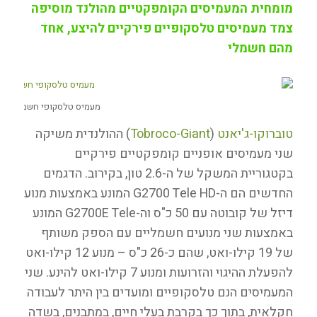
מומחית המעמיסים הקומפקטיים מהולנד מוסיפה
צמד מעמיסים טלסקופיים פירקיים להיצע, אחד
מהם חשמלי
מעמיס טלסקופי חשמלי Tobroco Giant G2700E
טוברוקו-ג'יאנט
(
Tobroco-Giant
) ההולנדית משיקה
שני מעמיסים אופניים קומפקטיים פירקיים
בקטגוריית המשקל של ה-2.6 טון, בקירוב. הדגמים
החדשים הם ה-G2700 Tele HD המונע באמצעות מנוע
דיזל של קובוטה עם 50 כ"ס וה-G2700E Tele המונע
באמצעות שני מנועים חשמליים עם הספק משותף
של 19 קילו-ואט, שהם כ-26 כ"ס – מנוע 12 קילו-ואט
להפעלת ההיגוי והזרועות ומנוע 7 קילו-ואט להינע. שני
המעמיסים הנם טלסקופיים ומועדים בין היתר לעבודה
חקלאית, בתוך כך בקרבת בעלי חיים, במתבנים, בשדה